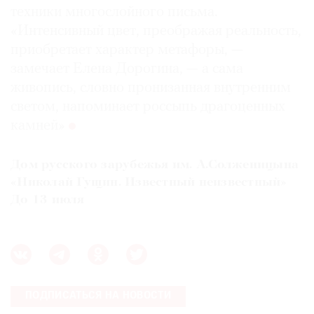
техники многослойного письма.
«Интенсивный цвет, преображая реальность,
приобретает характер метафоры, —
замечает Елена Дорогина, — а сама
живопись, словно пронизанная внутренним
светом, напоминает россыпь драгоценных
камней»
Дом русского зарубежья им. А.Солженицына
«Николай Гущин. Известный неизвестный»
До 13 июля
ПОДПИСАТЬСЯ НА НОВОСТИ