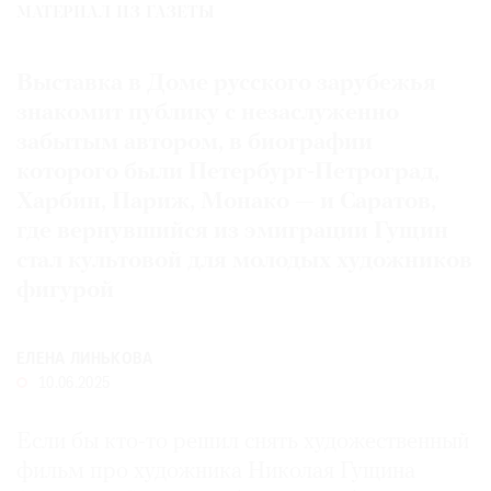
МАТЕРИАЛ ИЗ ГАЗЕТЫ
Где
найти
газету
Выставка в Доме русского зарубежья
знакомит публику с незаслуженно
Контакты
забытым автором, в биографии
редакции
которого были Петербург-Петроград,
Авторы
Харбин, Париж, Монако — и Саратов,
Медиакит
где вернувшийся из эмиграции Гущин
Mediakit
стал культовой для молодых художников
фигурой
ЕЛЕНА ЛИНЬКОВА
10.06.2025
Если бы кто-то решил снять художественный
фильм про художника Николая Гущина