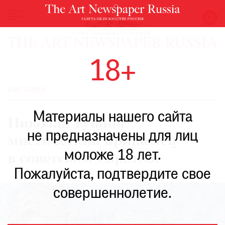
НОВОСТИ
18+
ВЫСТАВКИ
РЕСТАВРАЦИЯ
ВЫСТАВКИ
КНИГИ
Материалы нашего сайта
ПО
Николай Гущин:
ПУТИ
не предназначены для лиц
мистический пришелец
РЕЙТИНГ
моложе 18 лет.
МУЗЕЕВ
в советском Саратове
РОСКОШЬ
Пожалуйста, подтвердите свое
ПРИГЛАШЕНИЯ
совершеннолетие.