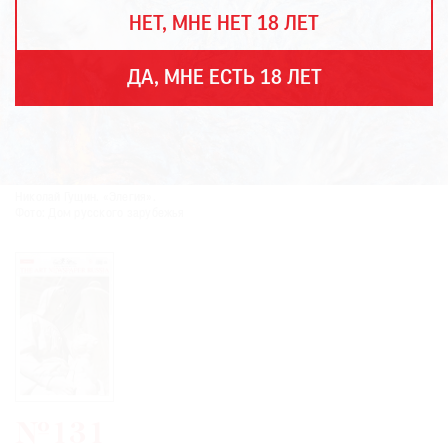
THE
НЕТ, МНЕ НЕТ 18 ЛЕТ
ART
NEWSPAPER
В
ДА, МНЕ ЕСТЬ 18 ЛЕТ
МИРЕ
ЕЖЕГОДНАЯ
ПРЕМИЯ
КИНОФЕСТИВАЛЬ
Николай Гущин. «Элегия».
Фото: Дом русского зарубежья
Подписаться
на
новости
Подписаться
на
газету
№131