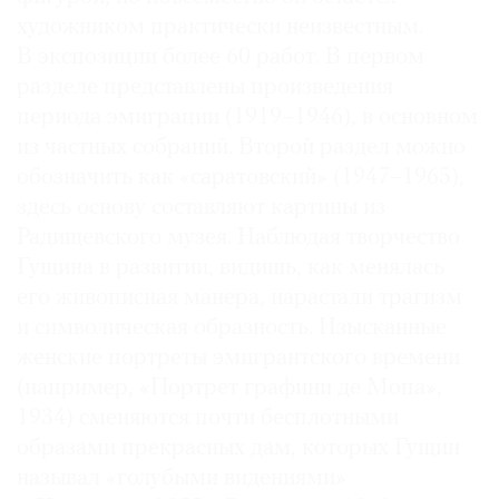
художником практически неизвестным.
В экспозиции более 60 работ. В первом
разделе представлены произведения
периода эмиграции (1919–1946), в основном
из частных собраний. Второй раздел можно
обозначить как «саратовский» (1947–1965),
здесь основу составляют картины из
Радищевского музея. Наблюдая творчество
Гущина в развитии, видишь, как менялась
его живописная манера, нарастали трагизм
и символическая образность. Изыс­канные
женские портреты эмигрантского времени
(например, «Портрет графини де Мопа»,
1934) сменяются почти бесплотными
образами прекрасных дам, которых Гущин
называл «голубыми видениями»