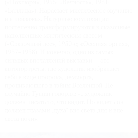
(«Ноктюрн», 1955; «Вечность», 1961;
«Баллада»). Нарастает мистическое звучание
и в пейзажах. Натурные композиции
постепенно трансформируются в сказочные,
наполненные мистическим светом
(«Сказочный лес», 1950-е; «Осенняя оргия»,
1957–1958). И конечно, одно из самых
сильных впечатлений выставки — это
автопортреты, где художник изображает
себя в виде пророка, демиурга,
проникающего в тайны Вселенной. Не
случайно Гущин говорил: «…художник
должен писать то, что видит. Но видеть он
должен глазами „духа“ вне света дня и вне
света ночи».