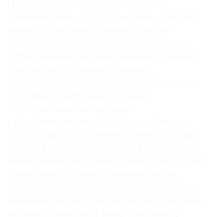
(1888–1965), то его образ сочли бы
собирательным. Родился в семье сельского
учителя в Вятской губернии, детство
и юность провел в Перми, затем учился
©
в Московском училище живописи, ваяния
2021
и зодчества у Абрама Архипова,
The
Константина Коровина, Сергея Малютина
Art
и Леонида Пастернака. Дружил
Newspaper
с футуристами, выставлялся
Russia
с передвижниками. В 1919 году бежал от
белого и красного террора через Дальний
Восток. Почти 30 лет провел в эмиграции:
Китай, Франция, Монако. Несмотря на успех
и признание в художественных кругах,
стремился на родину. В 1932 году подавал
прошение в советское посольство в Париже,
но безрезультатно. В войну участвовал