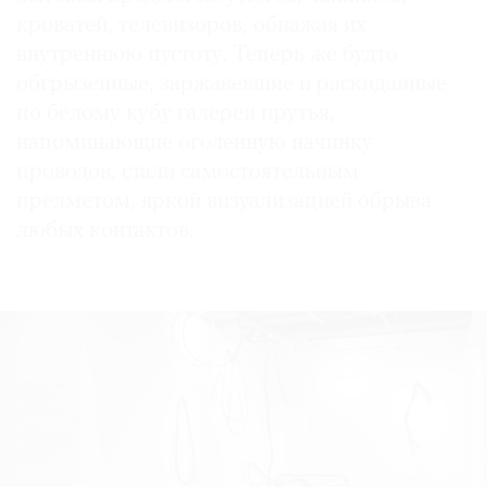
кроватей, телевизоров, обнажая их
внутреннюю пустоту. Теперь же будто
обгрызенные, заржавевшие и раскиданные
по белому кубу галереи прутья,
©
напоминающие оголенную начинку
2021
The
проводов, стали самостоятельным
Art
предметом, яркой визуализацией обрыва
Newspaper
любых контактов.
Russia