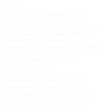
09.06.2025
Где
найти
Тема утраченных связей выставочного
газету
проекта «Абзац», который PA Gallery
Контакты
представила в пространстве Cube.Moscow,
редакции
перекликается с последними месяцами
Авторы
жизни Ани Желудь: в апреле художница
Медиакит
оказалась в больнице в тяжелом состоянии и
Mediakit
перестала выходить с кем-либо на связь.
Шестого июня стало известно о ее
безвременной кончине.
В прошлых проектах Аня Желудь в
характерном для ее творчества
концептуальном аскетизме с помощью
металлического прута рисовала «контур»
бытовых предметов: утюгов, чайников,