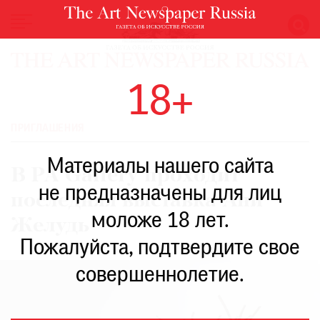
НОВОСТИ
18+
ВЫСТАВКИ
РЕСТАВРАЦИЯ
ПРИГЛАШЕНИЯ
КНИГИ
Материалы нашего сайта
ПО
В PA Gallery проходит
ПУТИ
не предназначены для лиц
последняя выставка Ани
РЕЙТИНГ
моложе 18 лет.
МУЗЕЕВ
Желудь
РОСКОШЬ
Пожалуйста, подтвердите свое
ПРИГЛАШЕНИЯ
совершеннолетие.