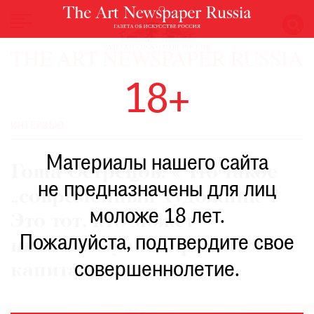
НОВОСТИ
18+
ВЫСТАВКИ
РЕСТАВРАЦИЯ
ИНТЕРВЬЮ
КНИГИ
Материалы нашего сайта
ПО
Гоша Острецов: «Что такое
ПУТИ
не предназначены для лиц
„современный художник“?
РЕЙТИНГ
моложе 18 лет.
МУЗЕЕВ
Это тот, кто может
РОСКОШЬ
Пожалуйста, подтвердите свое
интеллектуализировать
ПРИГЛАШЕНИЯ
совершеннолетие.
капитал»