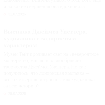
кинозвезды. Читатели узнают о том, кого еще
и на какие свершения она вдохновила
31.07.2026
Выставка Джеймса Уистлера,
художника с задиристым
характером
Музей Тейт проливает свет на «невероятное
мастерство, магию и разнообразие»
творчества Джеймса Уистлера. Но как
получилось, что лондонская выставка —
всего четвертая ретроспектива художника
за всю историю?
29.07.2026