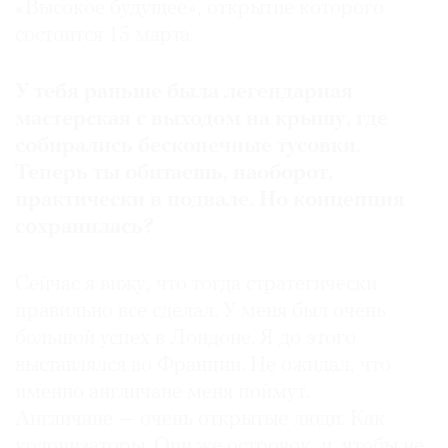
«Высокое будущее», открытие которого
состоится 15 марта.
У тебя раньше была легендарная
мастерская с выходом на крышу, где
собирались бесконечные тусовки.
Теперь ты обитаешь, на­оборот,
практически в подвале. Но концепция
сохранилась?
Сейчас я вижу, что тогда стратегически
правильно все сделал. У меня был очень
большой успех в Лондоне. Я до этого
выставлялся во Франции. Не ожидал, что
именно англичане меня поймут.
Англичане — очень открытые люди. Как
колонизаторы. Они же островок, и, чтобы не