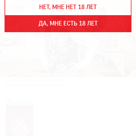
THE
НЕТ, МНЕ НЕТ 18 ЛЕТ
ART
NEWSPAPER
В
ДА, МНЕ ЕСТЬ 18 ЛЕТ
МИРЕ
ЕЖЕГОДНАЯ
ПРЕМИЯ
КИНОФЕСТИВАЛЬ
Гоша Острецов в своей мастерской.
Подписаться
Фото: Роман Коновалов/BoscoVesna
на
новости
Подписаться
на
газету