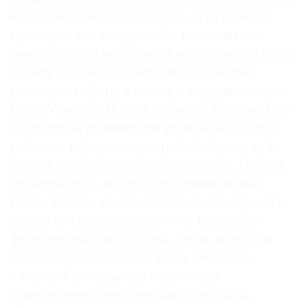
как-то незаметно завихрить окружающее
пространство вокруг себя, наполняя его
современным искусством и втягивая на свою
орбиту других художников, постоянно
©
2021
расширяет сферу влияния в торговом доме
The
BoscoVesna на Новом Арбате в Москве. Его
Art
мастерская на минус втором этаже центра
Newspaper
работает в формате открытой студии, куда
Russia
может заглянуть любой желающий. В этом
пространстве, которое художник назвал
Haute Future, можно видеть разнообразные
плоды его деятельности — от картин до
футуристических мебели, ламп, ковров и
комбинезонов. Сейчас Гоша Острецов
с головой погружен в подготовку
грандиозного персонального проекта