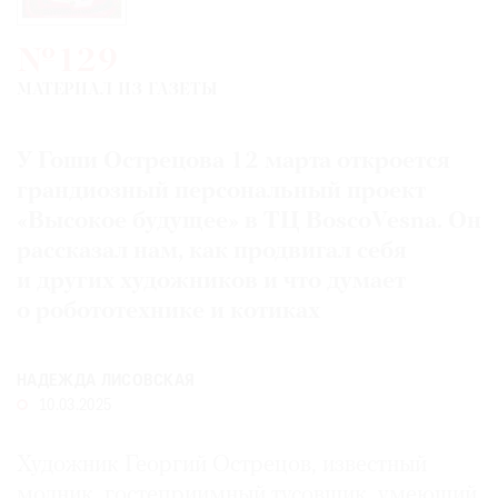
Где
найти
№129
газету
МАТЕРИАЛ ИЗ ГАЗЕТЫ
Контакты
редакции
У Гоши Острецова 12 марта откроется
Авторы
грандиозный персональный проект
Медиакит
«Высокое будущее» в ТЦ BoscoVesna. Он
Mediakit
рассказал нам, как продвигал себя
и других художников и что думает
о робототехнике и котиках
НАДЕЖДА ЛИСОВСКАЯ
10.03.2025
Художник Георгий Острецов, известный
модник, гостеприимный тусовщик, умеющий