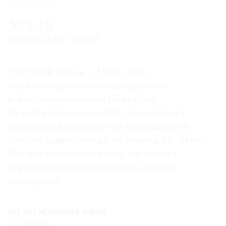
Где
найти
№128
газету
МАТЕРИАЛ ИЗ ГАЗЕТЫ
Контакты
редакции
Частный фонд, с 1965 года
Авторы
занимающийся мониторингом
Медиакит
и восстановлением объектов
культурного наследия, предложил
Mediakit
обратить внимание на сохранность
следов присутствия человека на Луне.
По мнению экспертов, им может
угрожать новый всплеск лунных
программ
THE ART NEWSPAPER RUSSIA
17.02.2025