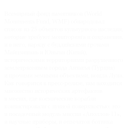
Всемирный фонд памятников (World
Monuments Fund, WMF) обнародовал
список из 25 объектов культурного наследия,
©
которые требуют мониторинга и сохранения,
2021
и в него, наряду с буддийскими гротами
The
Art
Майцзишань и Юньган (Китай),
Newspaper
историческими территориями разрушенного
Russia
землетрясением города Антакья (Турция)
и прочими земными объектами, вошла Луна.
Как говорится в пресс-релизе, там находится
множество исторических артефактов
в местах, где космические корабли
контактировали с лунной поверхностью: это
и посадочный модуль миссии «Аполлон-11»,
и научные приборы, и отпечаток ботинка