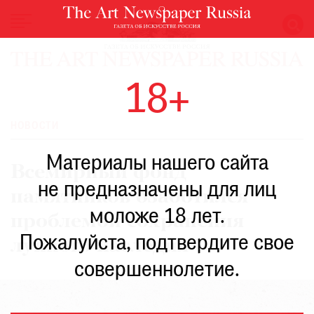
НОВОСТИ
18+
ВЫСТАВКИ
РЕСТАВРАЦИЯ
НОВОСТИ
КНИГИ
Материалы нашего сайта
ПО
Всемирный фонд
ПУТИ
не предназначены для лиц
памятников озаботился
РЕЙТИНГ
моложе 18 лет.
МУЗЕЕВ
проблемой сохранения
РОСКОШЬ
Пожалуйста, подтвердите свое
лунного наследия
ПРИГЛАШЕНИЯ
совершеннолетие.