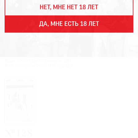
THE
НЕТ, МНЕ НЕТ 18 ЛЕТ
ART
NEWSPAPER
В
ДА, МНЕ ЕСТЬ 18 ЛЕТ
МИРЕ
ЕЖЕГОДНАЯ
ПРЕМИЯ
КИНОФЕСТИВАЛЬ
Виджи. «Фотографы на премьере». 1951.
Фото: International Center of Photography
Подписаться
на
новости
Подписаться
на
газету
№128