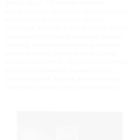
фотографа. — Он широко известен
шокирующими снимками, сделанными для
американской бульварной прессы:
гангстеры, лежащие в лужах крови, трупы,
©
застрявшие в разбитых машинах, мелкие
2021
бандиты, выглядывающие из-за решетки
The
полицейского фургона, шаткие здания,
Art
пожираемые огнем... При этом его архивы
Newspaper
изобилуют снимками знаменитостей,
Russia
светских раутов, цирков, восторженных
зрителей, вернисажей и кинопремьер...»