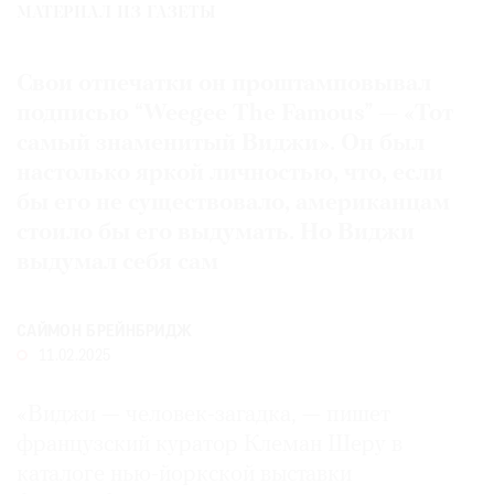
МАТЕРИАЛ ИЗ ГАЗЕТЫ
Где
найти
газету
Свои отпечатки он проштамповывал
подписью “Weegee The Famous” — «Тот
Контакты
самый знаменитый Виджи». Он был
редакции
настолько яркой личностью, что, если
Авторы
бы его не существовало, американцам
Медиакит
стоило бы его выдумать. Но Виджи
Mediakit
выдумал себя сам
САЙМОН БРЕЙНБРИДЖ
11.02.2025
«Виджи — человек-загадка, — пишет
французский куратор Клеман Шеру в
каталоге нью-йоркской выставки