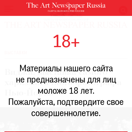
НОВОСТИ
18+
ВЫСТАВКИ
РЕСТАВРАЦИЯ
ВЫСТАВКИ
КНИГИ
Материалы нашего сайта
ПО
Виджи: выставка самого
ПУТИ
не предназначены для лиц
харизматичного фотографа
РЕЙТИНГ
моложе 18 лет.
МУЗЕЕВ
Нью-Йорка
РОСКОШЬ
Пожалуйста, подтвердите свое
ПРИГЛАШЕНИЯ
совершеннолетие.