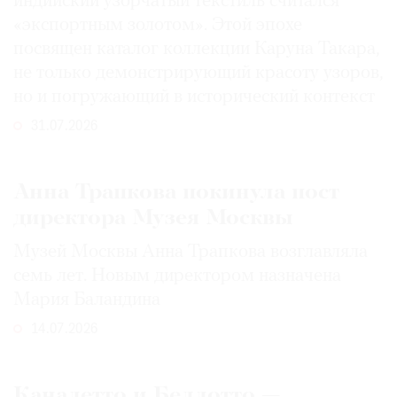
индийский узорчатый текстиль считался
«экспортным золотом». Этой эпохе
посвящен каталог коллекции Каруна Такара,
не только демонстрирующий красоту узоров,
но и погружающий в исторический контекст
31.07.2026
Анна Трапкова покинула пост
директора Музея Москвы
Музей Москвы Анна Трапкова возглавляла
семь лет. Новым директором назначена
Мария Баландина
14.07.2026
Каналетто и Беллотто —