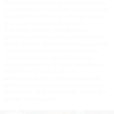
Многие произведения искусства объединяет
тема отсутствия — как будто хозяева дома то
ли собирались впопыхах, побросав все как
есть, то ли одномоментно исчезли.
Вспоминая историю о блудной жене
Демидова, кажется, такая сюжетная линия
весьма логична. На огромных, выполненных
в духе итальянского неореализма холстах
Семена Агроскина мы видим странно
сервированный стол (у одного ряда тарелок
из приборов только вилка, а у
противоположного — нож) или загадочно
приоткрытую дверь, оставляющую зрителя
гадать: ушел ли человек, сейчас зайдет, да и
вообще человек ли это.