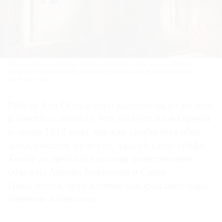
Работы Семена Агроскина из серии «Увидеть и понять» на выставке
«Будущее воспоминаний» в особняке Демидова на Новой Басманной.
Фото: MR Group
Работа Яна Посадского выполнена из железа
в память о легенде, что дом устоял во время
пожара 1812 года, так как якобы был обит
демидовским железом, эдакий «дом-сейф».
Также из металла сделаны таинственные
объекты Антона Конюхова и Саши
Павловской, окруженные завораживающим
сиянием и бликами.