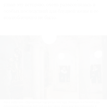
узнав эту историю, очень развеселилась и
особых последствий для блудной жены и ее
возлюбленного не было.
Зал с работами «Деревянные портреты» Нестора Энгельке и «Летний сад»
Александра Шишкина-Хокусая на выставке «Будущее воспоминаний» в