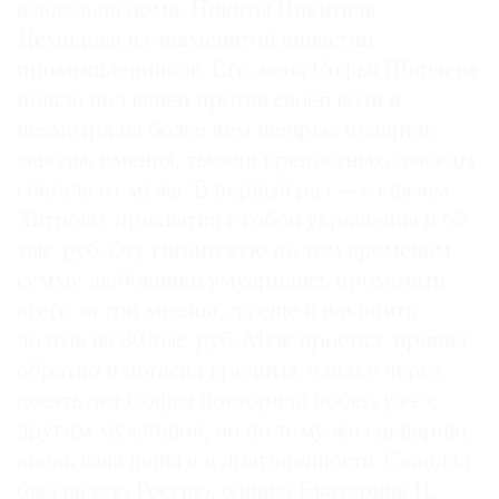
владельца дома, Никиты Никитича
Демидова из знаменитой династии
промышленников. Его жена Софья Ширяева
пошла под венец против своей воли и,
©
несмотря на более чем щедрые подарки:
2021
заводы, имения, тысячи крепостных, дважды
The
сбегала от мужа. В первый раз — с князем
Art
Хитрово, прихватив с собой украшения и 65
Newspaper
тыс. руб. Эту гигантскую по тем временам
Russia
сумму любовники умудрились промотать
всего за три месяца, да еще и накопить
долгов на 30 тыс. руб. Муж простил, принял
обратно и погасил кредиты, однако через
десять лет Софья повторила побег, уже с
другим мужчиной, но по тому же сценарию,
вновь взяв деньги и драгоценности. Скандал
был на всю Россию, однако Екатерина II,