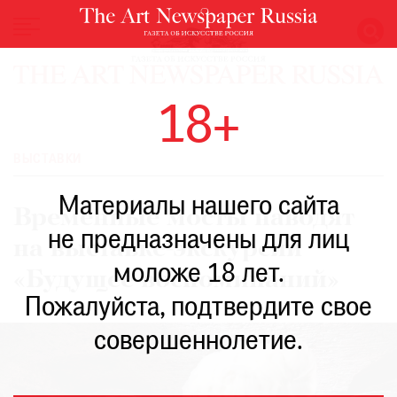
НОВОСТИ
18+
ВЫСТАВКИ
РЕСТАВРАЦИЯ
ВЫСТАВКИ
КНИГИ
Материалы нашего сайта
ПО
Временные мосты наводят
ПУТИ
не предназначены для лиц
на выставке-экскурсии
РЕЙТИНГ
моложе 18 лет.
МУЗЕЕВ
«Будущее воспоминаний»
РОСКОШЬ
Пожалуйста, подтвердите свое
ПРИГЛАШЕНИЯ
совершеннолетие.