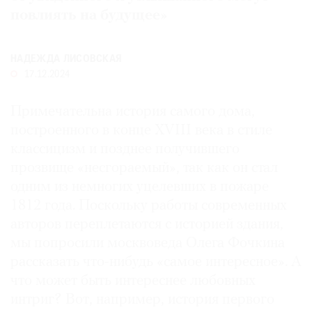
повлиять на будущее»
Где
найти
газету
НАДЕЖДА ЛИСОВСКАЯ
17.12.2024
Контакты
редакции
Примечательна история самого дома,
Авторы
построенного в конце XVIII века в стиле
Медиакит
классицизм и позднее получившего
Mediakit
прозвище «несгораемый», так как он стал
одним из немногих уцелевших в пожаре
1812 года. Поскольку работы современных
авторов переплетаются с историей здания,
мы попросили москвоведа Олега Фочкина
рассказать что-нибудь «самое интересное». А
что может быть интереснее любовных
интриг? Вот, например, история первого