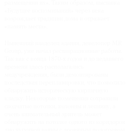
размещении их». Таким образом, выставка
«Будущее воспоминаний» через века
возрождает традиции дома и отражает
«память места».
Нынешний владелец здания, девелопер MR
Group, уже начал реставрационные работы.
Так как с конца 1870-х годов и до недавнего
времени здесь располагались
медучреждения, были демонтированы
последствия перепланировки, что позволило
обнаружить историческую кирпичную
кладку. Некоторые помещения сохранили
сводчатые потолки, колонны и лепнину, а
очень внимательный зритель может
обнаружить на потолке одного из коридоров
дно чугунной ванны с дровяным подогревом.