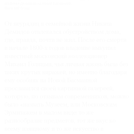
особняке Демидова на Новой Басманной.
Фото: MR Group
От неурядиц в семейной жизни Никита
Демидов отвлекался обустройством дома,
где, правда, почти не жил. После его смерти
в начале 1800-х годов владение выкупил
известный московский коллекционер
Михаил Голицын, чья личная жизнь была без
таких крутых виражей, но именно благодаря
ему особняк на Новой Басманной
прославился своей картинной галереей,
которую, по отзывам современников, можно
было «назвать Музеем, или Московским
Эрмитажем в малом виде: то же
разнообразие предметов, тот же вкус ко
всему изящному и то же искусство в