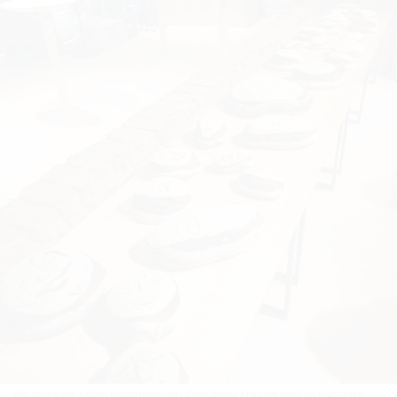
Инсталляция «Хлеб воспоминаний» Серафимы Красниковой на выставке