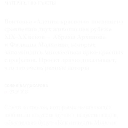
МАТЕРИАЛ ИЗ ГАЗЕТЫ
Где
найти
газету
Выставка «Адепты красного» посвящена
сравнению двух живописцев рубежа
Контакты
XIX–XX веков — Абрама Архипова
редакции
и Филиппа Малявина, которые
Авторы
запомнились множеством ярко-красных
Медиакит
сарафанов. Проект зримо доказывает,
Mediakit
что это очень разные авторы
СОФЬЯ БАГДАСАРОВА
23.10.2024
Среди вопросов, которыми начинающие
любители искусств мучают искусствоведов,
обязательно будут: «Как отличить Моне от