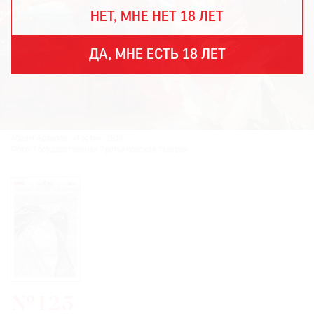
THE
НЕТ, МНЕ НЕТ 18 ЛЕТ
ART
NEWSPAPER
В
ДА, МНЕ ЕСТЬ 18 ЛЕТ
МИРЕ
ЕЖЕГОДНАЯ
ПРЕМИЯ
КИНОФЕСТИВАЛЬ
Абрам Архипов. «Гости». 1914.
Фото: Государственная Третьяковская галерея
Подписаться
на
новости
Подписаться
на
газету
№125