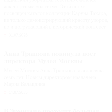
индийский узорчатый текстиль считался
«экспортным золотом». Этой эпохе
посвящен каталог коллекции Каруна Такара,
не только демонстрирующий красоту узоров,
но и погружающий в исторический контекст
31.07.2026
Анна Трапкова покинула пост
директора Музея Москвы
Музей Москвы Анна Трапкова возглавляла
семь лет. Новым директором назначена
Мария Баландина
14.07.2026
В Эрмитаже проходит большая