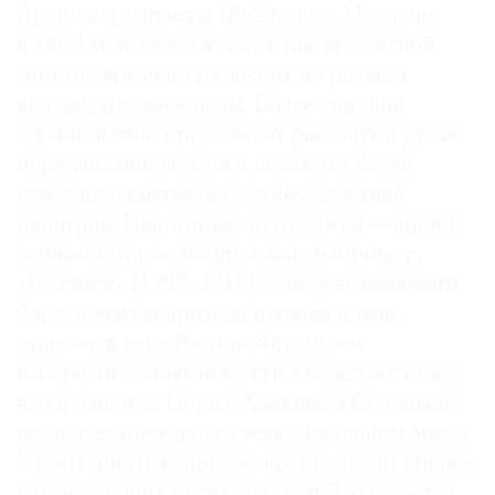
Архипов родился в 1862 году, а Малявин
в 1869-м, и этот, казалось бы, небольшой
отрезок времени развел их по разным
школам и поколениям. Более старший
Архипов явно продолжает работать в русле
передвижников, хотя и делая это более
свободной кистью и с жизнерадостной
палитрой. Некоторые его полотна — яркий,
сочный импрессионизм, как, например,
«Возчики» (1909–1910) с завораживающим
бирюзовым ведром на первом плане,
приехавшие из Рос­товского музея
изобразительных искусств. Он делает то же,
что и Андреас Цорн с Хоакином Сорольей:
исследует поведение света в реальном мире.
У него много жанровых крестьянских сценок
и освежающих взор пейзажей. Что касается