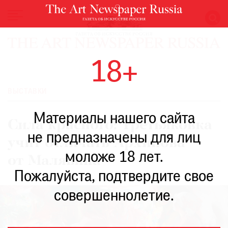
НОВОСТИ
18+
ВЫСТАВКИ
РЕСТАВРАЦИЯ
ВЫСТАВКИ
КНИГИ
Материалы нашего сайта
ПО
Сила красного: Третьяковка
ПУТИ
не предназначены для лиц
учит отличать Архипова
РЕЙТИНГ
моложе 18 лет.
МУЗЕЕВ
от Малявина
РОСКОШЬ
Пожалуйста, подтвердите свое
ПРИГЛАШЕНИЯ
совершеннолетие.