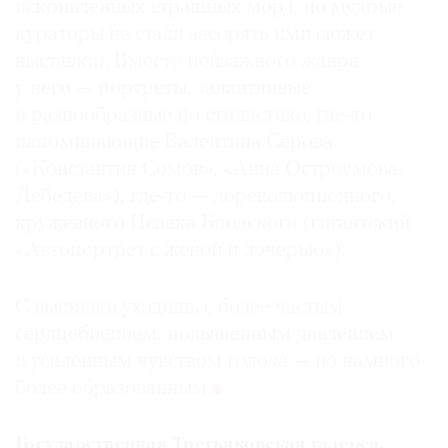
искривленных страшных морд, но мудрые
кураторы не стали засорять ими сюжет
выставки). Вместо пейзажного жанра
у него — портреты, талантливые
и разнообразные по стилистике, где-то
напоминающие Валентина Серова
(«Константин Сомов», «Анна Остроумова-
Лебедева»), где-то — дореволюционного,
кружевного Исаака Бродского (гигантский
«Автопортрет с женой и дочерью»).
С выставки уходишь с более частым
сердцебиением, повышенным давлением
и усиленным чувством голода — но намного
более образованным
Государственная Третьяковская галерея,