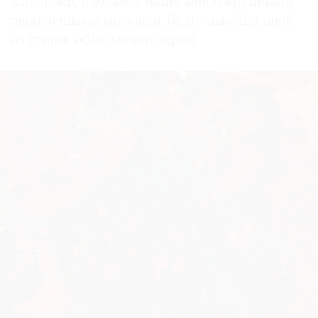
живописи, вдобавок написанной крупными
энергичными мазками, будто вылепленной
из глины, обмазанной охрой.