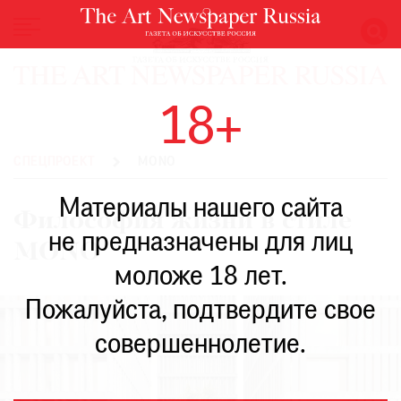
НОВОСТИ
18+
ВЫСТАВКИ
РЕСТАВРАЦИЯ
СПЕЦПРОЕКТ
MONO
КНИГИ
Материалы нашего сайта
ПО
Философия жизни в стиле
ПУТИ
не предназначены для лиц
MONO
РЕЙТИНГ
моложе 18 лет.
МУЗЕЕВ
РОСКОШЬ
Пожалуйста, подтвердите свое
ПРИГЛАШЕНИЯ
совершеннолетие.