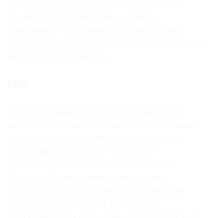
Таким нетривиальным способом новый
проект MONO выходит за рамки
привычного восприятия делюкс-­рынка,
создавая не просто новое место притяжения,
но и новое сообщество.
KAMI
Расположенный по адресу: Пыжëвский
переулок, 5, Kami создан с учетом главных
критериев, которыми руководствуется
компания при выборе локации, —
визуальный и акустический комфорт.
Поэтому более удачное место, чем
Якиманка, найти сложно: исторический
центр Москвы с очень камерной
атмосферой по соседству с Третьяковской