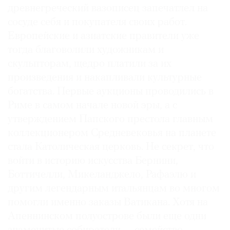
древнегреческий вазописец запечатлел на
сосуде себя и покупателя своих работ.
Европейские и азиатские правители уже
тогда благоволили художникам и
скульпторам, щедро платили за их
произведения и накапливали культурные
богатства. Первые аукционы проводились в
Риме в самом начале новой эры, а с
утверждением Папского престола главным
коллекционером Средневековья на планете
стала Католическая церковь. Не секрет, что
вой­ти в историю искусства Бернини,
Боттичелли, Микеланджело, Рафаэлю и
другим легендарным итальянцам во многом
помогли именно заказы Ватикана. Хотя на
Апеннинском полуострове были еще одни