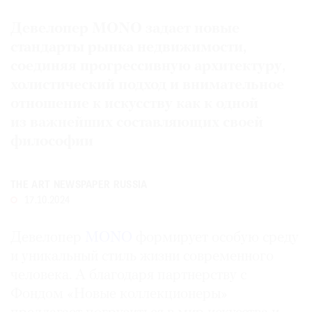
Где
Девелопер MONO задает новые
найти
газету
стандарты рынка недвижимости,
соединяя прогрессивную архитектуру,
Контакты
холистический подход и внимательное
редакции
отношение к искусству как к одной
Авторы
из важнейших составляющих своей
Медиакит
философии
Mediakit
THE ART NEWSPAPER RUSSIA
17.10.2024
Девелопер
MONO
формирует особую среду
и уникальный стиль жизни современного
человека. А благодаря партнерству с
Фондом «Новые коллекционеры»