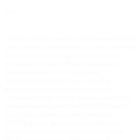
воспоминаниями. Просто надо быть
Еще…
любопытным, много смотреть, ходить в музеи и
галереи, тренировать глаз. В интерьере
интересно сочетать несочетаемое, тогда
появляются острота и характер. Важно, чтобы в
Открыть дверь в новый, захватывающий мир
коллекции были вещи, которые трогают, с
коллекционирования помогут люди, которые
которыми хочется жить. Собирать надо
знают об этом все. А чтобы знакомство с
сердцем, но с умом.
прекрасным сделать более приятным и
информативным, было задумано
пространство MONO Space, где будут
проводиться камерные мероприятия,
образовательные курсы, лекции и встречи с
экспертами мира искусства. MONO Space
будет переработано в духе концепции
MONO: здание трехэтажного особняка в
тихом и уединенном Гранатном переулке,