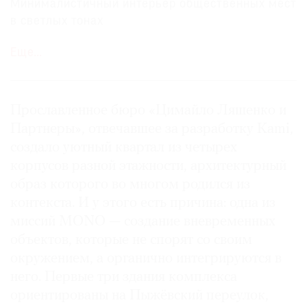
Минималистичный интерьер общественных мест
в светлых тонах
Еще…
Двухуровневая подземная парковка
Круглосуточная охрана с контролем доступа на
территорию
Прославленное бюро «Цимайло Ляшенко и
Партнеры», отвечавшее за разработку Kami,
Лобби с ресепшеном и лаундж-­зоной
создало уютный квартал из четырех
корпусов разной этажности, архитектурный
Фитнес-зал с зонами для занятий кардио,
образ которого во многом родился из
функциональным тренингом, йогой и пилатесом
контекста. И у этого есть причина: одна из
миссий MONO — создание вневременных
Спа-комплекс со световыми колодцами
объектов, которые не спорят со своим
окружением, а органично интегрируются в
Благоустроенный приватный двор с укромным
него. Первые три здания комплекса
садом
ориентированы на Пыжëвский переулок,