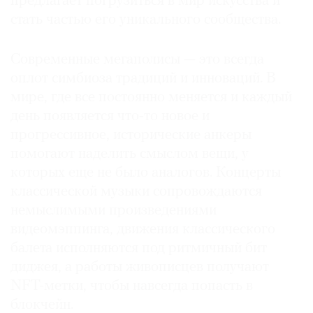
предлагает погрузиться в мир искусства и
стать частью его уникального сообщества.
Современные мегаполисы — это всегда
©
оплот симбиоза традиций и инноваций. В
2021
мире, где все постоянно меняется и каждый
The
день появляется что‑то новое и
Art
прогрессивное, исторические анкеры
Newspaper
помогают наделить смыслом вещи, у
Russia
которых еще не было аналогов. Концерты
классической музыки сопровождаются
немыслимыми произведениями
видеомэппинга, движения классического
балета исполняются под ритмичный бит
диджея, а работы живописцев получают
NFT-метки, чтобы навсегда попасть в
блокчейн.