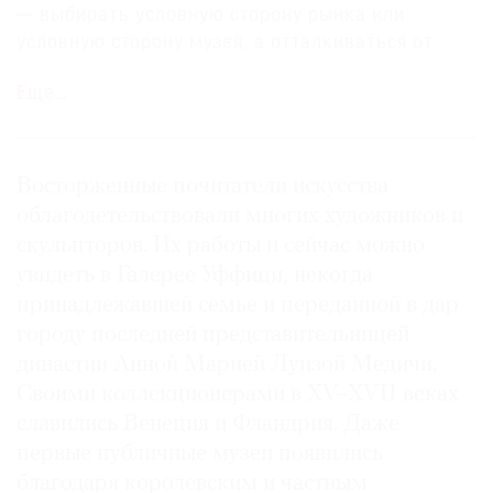
— выбирать условную сторону рынка или
условную сторону музея, а отталкиваться от
мнения конкретных собеседников, которым
Еще…
действительно доверяешь. Именно так
формируется всестороннее понимание
предмета. И да, советоваться о совершенстве
той или иной вещи с ее владельцем решительно
Восторженные почитатели искусства
не рекомендую. Думаю, вопрос повышенной
облагодетельствовали многих художников и
ангажированности тут понятен.
скульпторов. Их работы и сейчас можно
увидеть в Галерее Уффици, некогда
принадлежавшей семье и переданной в дар
городу последней представительницей
династии Анной Марией Луизой Медичи.
Своими коллекционерами в XV–XVII веках
славились Венеция и Фландрия. Даже
первые публичные музеи появились
благодаря королевским и частным