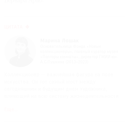
Бернара Арно.
ЦИТАТА
Марина Лошак
Основательница Фонда «Новые
коллекционеры», главный куратор музея
«Полторы комнаты», директор ГМИИ им.
А.С.Пушкина (2013–2023)
Коллекционер — важнейшая фигура на поле
искусства. Он тот самый мост между
сегодняшним и будущим днем художника,
влияющий на всю систему жизнедеятельности
искусства. Взаимодействие коллекционера с
Еще…
художником влечет за собой его
ответственность за судьбу произведения, и
именно коллекционер ферментирует