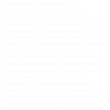
художественные процессы, делая возможной
Любой эксперт подтвердит: без
деятельность галерей и фондов, а впоследствии
коллекционеров арт-рынок не может
формирует будущее искусства в стенах музеев.
существовать. Но есть и обратная связь: тот,
кто проникся силой искусства, уже не может
без него жить. В большинстве своем
коллекционеры не думают об искусстве как
о чем‑то, что может впоследствии принести
прибыль. Это всегда порыв души: чтобы
купить понравившуюся работу или чтобы
помочь понравившемуся художнику. Почти
как художник, который не может не писать,
коллекционер не может не покупать.
Возможно, это самый прекрасный вид
консюмеризма. Но, даже задумываясь о том,
чтобы приобрести произведение искусства,
большинство людей просто не знают, как это