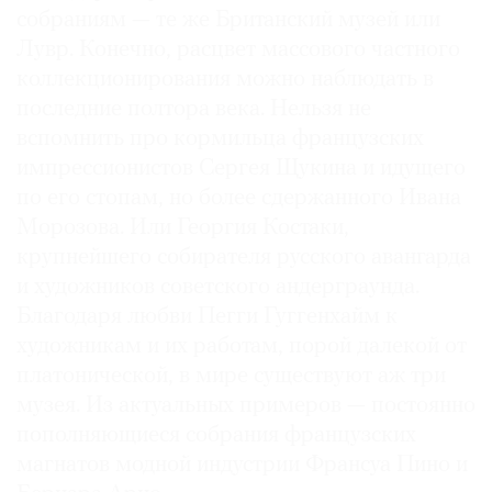
собраниям — те же Британский музей или
Лувр. Конечно, расцвет массового частного
коллекционирования можно наблюдать в
последние полтора века. Нельзя не
вспомнить про кормильца французских
импрессионистов Сергея Щукина и идущего
по его стопам, но более сдержанного Ивана
Морозова. Или Георгия Костаки,
крупнейшего собирателя русского авангарда
и художников советского андерграунда.
Благодаря любви Пегги Гуггенхайм к
художникам и их работам, порой далекой от
платонической, в мире существуют аж три
музея. Из актуальных примеров — постоянно
пополняющиеся собрания французских
магнатов модной индустрии Франсуа Пино и