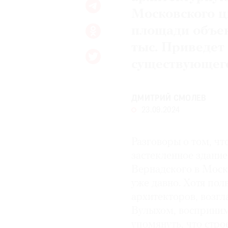
Московского ц
площади объект
тыс. Приведет
существующего
ДМИТРИЙ СМОЛЕВ
23.09.2024
Разговоры о том, чт
застекленное здание
Вернадского в Москв
уже давно. Хотя пол
архитекторов, возг
Вулыхом, восприним
упомянуть, что стр