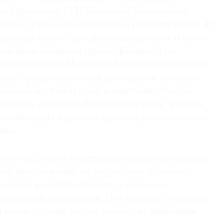
ыло учреждено ГУП «Большой Московский
вопрос о том, что необходима реконструкция. И
циативы снизу», предполагающие снос и новое
том фоне появился приказ Комитета по
остроительству Москвы (Москомархитектуры)
 года, предписывающий проведение конкурса
кальной архитектурной концепции объекта
тельства „Большой Московский цирк“ в целях
ской среды и архитектурно-художественного
вы».
т о том, что от участников конкурса в срок до
ских предложений по разработке объемно-
садных решений объекта, а также по
илегающей территории. Нет никаких сомнений,
 новое строительство, поскольку нынешняя