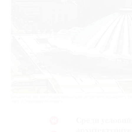
© 2021 The Art Newspaper Russia
Большой Московский Государственный цирк на проспекте Вернадского. 19
Фото: Н. Рахманов/РИА Новости
Среди условий
архитектурну