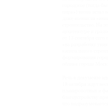
городское (тогда б
цирк») вновь встал 
даже возникли «ини
строительство. На э
архитектуре и град
от 13 сентября сего
«на разработку уни
капитального строи
формирования город
облика города Моск
Речь в документе иде
18 октября ждут ве
планировочных и фа
благоустройству пр
что подразумевается