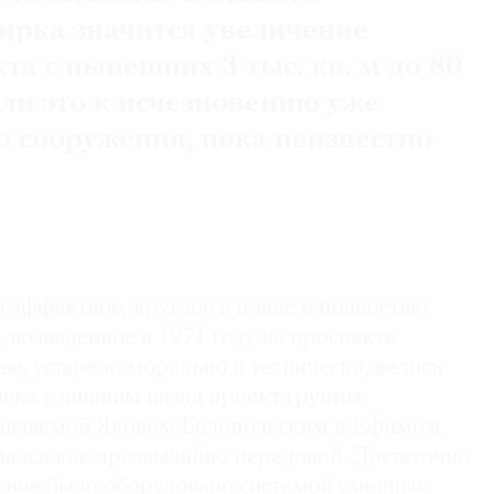
ирка значится увеличение
а с нынешних 3 тыс. кв. м до 80
 ли это к исчезновению уже
 сооружения, пока неизвестно
о эффектное, круглое в плане и полностью
, возведенное в 1971 году на проспекте
е, устарело морально и технически, велись
века с лишним назад проект группы
лавляемой Яковом Белопольским и Ефимом
ался как чрезвычайно передовой. Достаточно
оение было оборудовано системой сменных