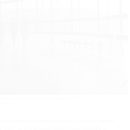
рственного цирка на проспекте Вернадского. 1972.
овости
капитально ремонтировалось, тем не менее
в 2017-м из федерального подчинения в