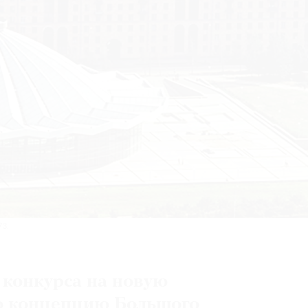
73.
 конкурса на новую
ю концепцию Большого