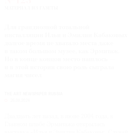
№123
Где
МАТЕРИАЛ ИЗ ГАЗЕТЫ
найти
газету
Для грандиозной тотальной
Контакты
инсталляции Ильи и Эмилии Кабаковых
редакции
долгое время не хватало места даже
Авторы
в таком большом музее, как Эрмитаж.
Медиакит
Но в конце концов место нашлось —
Mediakit
и в этой истории свою роль сыграла
магия чисел
THE ART NEWSPAPER RUSSIA
26.08.2024
Двадцать лет назад, в июне 2004 года, в
Главном штабе Эрмитажа открылась
выставка «Илья и Эмилия Кабаковы: „Случай