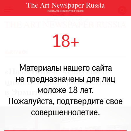
НОВОСТИ
18+
ВЫСТАВКИ
РЕСТАВРАЦИЯ
ВЫСТАВКИ
КНИГИ
Материалы нашего сайта
ПО
«Памятник исчезнувшей
ПУТИ
не предназначены для лиц
цивилизации» разместили
РЕЙТИНГ
моложе 18 лет.
МУЗЕЕВ
в Эрмитаже
РОСКОШЬ
Пожалуйста, подтвердите свое
ПРИГЛАШЕНИЯ
совершеннолетие.