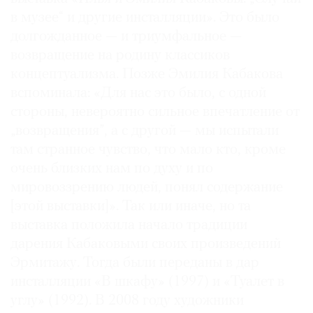
в музее“ и другие инсталляции». Это было
долгожданное — и триумфальное —
возвращение на родину классиков
концептуализма. Позже Эмилия Кабакова
©
2021
вспоминала: «Для нас это было, с одной
The
стороны, невероятно сильное впечатление от
Art
„возвращения”, а с другой — мы испытали
Newspaper
там странное чувство, что мало кто, кроме
Russia
очень близких нам по духу и по
мировоззрению людей, понял содержание
[этой выставки]». Так или иначе, но та
выставка положила начало традиции
дарения Кабаковыми своих произведений
Эрмитажу. Тогда были переданы в дар
инсталляции «В шкафу» (1997) и «Туалет в
углу» (1992). В 2008 году художники