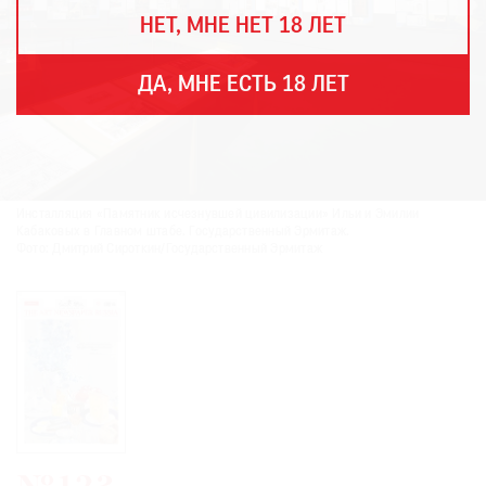
THE
НЕТ, МНЕ НЕТ 18 ЛЕТ
ART
NEWSPAPER
В
ДА, МНЕ ЕСТЬ 18 ЛЕТ
МИРЕ
ЕЖЕГОДНАЯ
ПРЕМИЯ
КИНОФЕСТИВАЛЬ
Инсталляция «Памятник исчезнувшей цивилизации» Ильи и Эмилии
Кабаковых в Главном штабе. Государственный Эрмитаж.
Фото: Дмитрий Сироткин/Государственный Эрмитаж
Подписаться
на
новости
Подписаться
на
газету