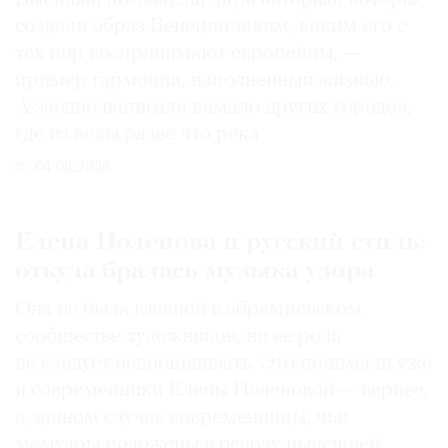
создали образ Венеции таким, каким его c
тех пор воспринимают европейцы, —
пример гармонии, наполненный жизнью.
А заодно написали немало других городов,
где из воды разве что река
04.08.2026
Елена Поленова и русский стиль:
откуда бралась музыка узора
Она не была главной в абрамцевском
сообществе художников, но ее роль
не следует недооценивать. Это понимали уже
и современники Елены Поленовой — вернее,
в данном случае современницы, чьи
мемуары положены в основу нынешней