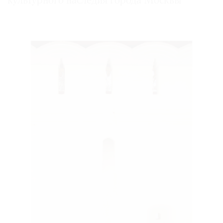
культурного наследия города Москвы
©
2021
The
Art
Newspaper
Russia