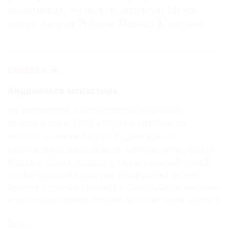
памятника», — говорит директор Музея
имени Андрея Рублева Михаил Миндлин.
СПРАВКА
Андроников монастырь
На территории Андроникова монастыря,
основанного в 1350-х годах и названного
именем ученика Сергия Радонежского,
расположены древнейшие каменные постройки
Москвы. Здесь находится Центральный музей
древнерусской культуры и искусства имени
Андрея Рублева. Именно в Спасо-Андрониковом
монастыре принял постриг и подвизался Андрей
Рублев. Фрагмент его росписи сохранился в
Еще…
алтаре Спасского собора — древнейшего храма