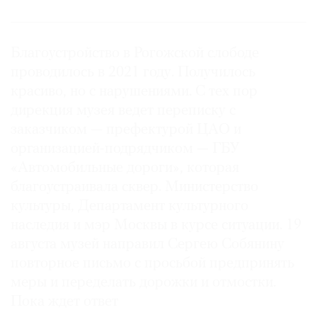
Москвы за пределами Кремля. В этом
монастыре встречали войско Дмитрия Донского
после победы на Куликовом поле. Здесь
Благоустройство в Рогожской слободе
захоронены герои Куликовской битвы, Великой
проводилось в 2021 году. Получилось
Северной и Семилетней войны, войны 1812
красиво, но с нарушениями. С тех пор
года, московские градоначальники, семьи
дирекция музея ведет переписку с
Волконских, Трубецких, Суворовых, Мусиных-
заказчиком — префектурой ЦАО и
Пушкиных, Римских-Корсаковых и других
организацией-подрядчиком — ГБУ
известных династий. Ансамбль бывшего
«Автомобильные дороги», которая
монастыря имеет статус особо ценного объекта
благоустраивала сквер. Министерство
культурного наследия федерального значения
культуры, Департамент культурного
наследия и мэр Москвы в курсе ситуации. 19
августа музей направил Сергею Собянину
повторное письмо с просьбой предпринять
меры и переделать дорожки и отмостки.
Пока ждет ответ