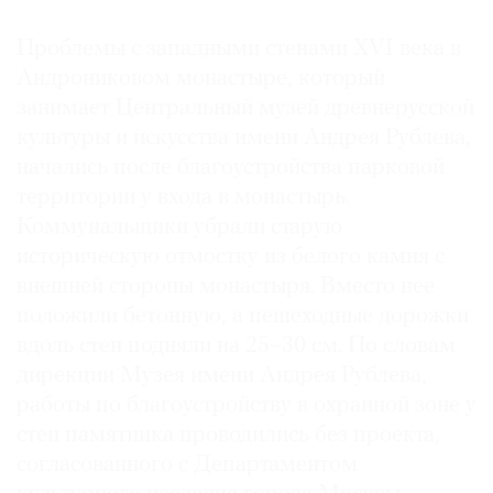
Где
найти
Проблемы с западными стенами ХVI века в
газету
Андрониковом монастыре, который
занимает Центральный музей древнерусской
Контакты
культуры и искусства имени Андрея Рублева,
редакции
начались после благоустройства парковой
Авторы
территории у входа в монастырь.
Медиакит
Коммунальщики убрали старую
Mediakit
историческую отмостку из белого камня с
внешней стороны монастыря. Вместо нее
положили бетонную, а пешеходные дорожки
вдоль стен подняли на 25–30 см. По словам
дирекции Музея имени Андрея Рублева,
работы по благоустройству в охранной зоне у
стен памятника проводились без проекта,
согласованного с Департаментом