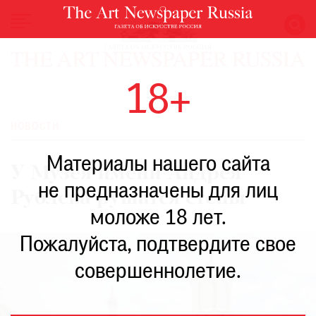
НОВОСТИ
18+
ВЫСТАВКИ
РЕСТАВРАЦИЯ
НОВОСТИ
КНИГИ
Материалы нашего сайта
ПО
У Музея имени Андрея
ПУТИ
не предназначены для лиц
Рублева рушатся стены
РЕЙТИНГ
моложе 18 лет.
МУЗЕЕВ
РОСКОШЬ
Пожалуйста, подтвердите свое
ПРИГЛАШЕНИЯ
совершеннолетие.