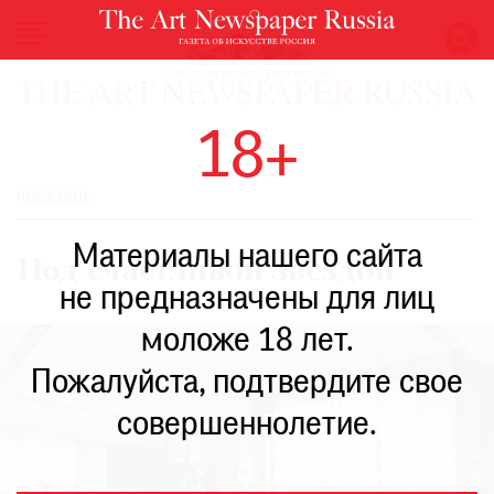
НОВОСТИ
18+
ВЫСТАВКИ
РЕСТАВРАЦИЯ
РОСКОШЬ
КНИГИ
Материалы нашего сайта
ПО
Под счастливой звездой
ПУТИ
не предназначены для лиц
РЕЙТИНГ
моложе 18 лет.
МУЗЕЕВ
РОСКОШЬ
Пожалуйста, подтвердите свое
ПРИГЛАШЕНИЯ
совершеннолетие.