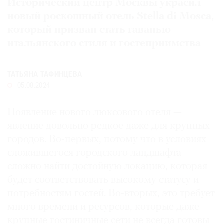
Исторический центр Москвы украсил
Где
новый роскошный отель Stella di Mosca,
найти
который призван стать гаванью
газету
итальянского стиля и гостеприимства
Контакты
редакции
ТАТЬЯНА ТАФИНЦЕВА
Авторы
05.08.2024
Медиакит
Mediakit
Появление нового люксового отеля —
явление довольно редкое даже для крупных
городов. Во-первых, потому что в условиях
сложившегося городского ландшафта
сложно найти достойную локацию, которая
будет соответствовать высокому статусу и
потребностям гостей. Во-вторых, это требует
много времени и ресурсов, которые даже
крупные гостиничные сети не всегда готовы