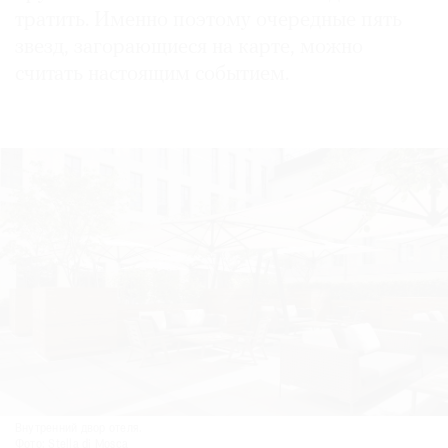
тратить. Именно поэтому очередные пять
звезд, загорающиеся на карте, можно
считать настоящим событием.
©
2021
The
Art
Newspaper
Russia
Внутренний двор отеля.
Фото: Stella di Mosca