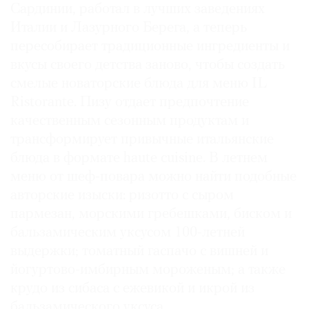
Сардинии, работал в лучших заведениях
Италии и Лазурного Берега, а теперь
пересобирает традиционные ингредиенты и
вкусы своего детства заново, чтобы создать
смелые новаторские блюда для меню IL
Ristorante. Пизу отдает предпочтение
качественным сезонным продуктам и
трансформирует привычные итальянские
блюда в формате haute cuisine. В летнем
меню от шеф-повара можно найти подобные
авторские изыски: ризотто с сыром
пармезан, морскими гребешками, биском и
бальзамическим уксусом 100-летней
выдержки; томатный гаспачо с вишней и
йогуртово-имбирным мороженым; а также
крудо из сибаса с ежевикой и икрой из
бальзамического уксуса.