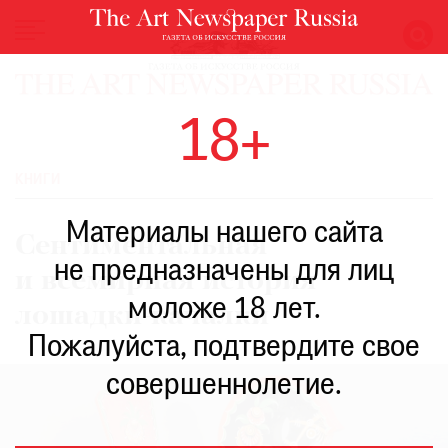
НОВОСТИ
18+
ВЫСТАВКИ
РЕСТАВРАЦИЯ
КНИГИ
КНИГИ
Материалы нашего сайта
ПО
Сентиментальная
ПУТИ
не предназначены для лиц
и всемирная история
РЕЙТИНГ
моложе 18 лет.
МУЗЕЕВ
лошадки-качалки
РОСКОШЬ
Пожалуйста, подтвердите свое
ПРИГЛАШЕНИЯ
совершеннолетие.