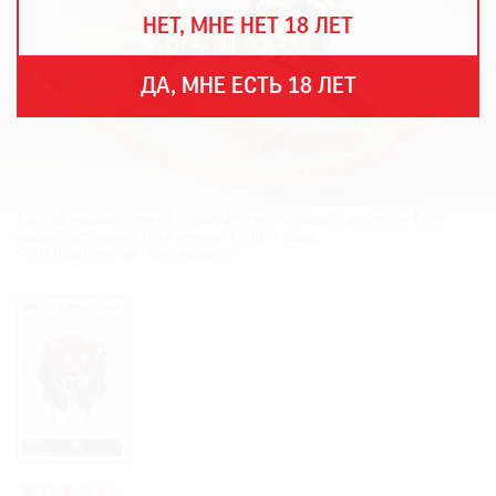
THE
НЕТ, МНЕ НЕТ 18 ЛЕТ
ART
NEWSPAPER
В
ДА, МНЕ ЕСТЬ 18 ЛЕТ
МИРЕ
ЕЖЕГОДНАЯ
ПРЕМИЯ
КИНОФЕСТИВАЛЬ
Русская лошадка-качалка с традиционной городецкой росписью. Такие
модели выпускали в СССР начиная с 1960-х годов.
Фото: Издательство «Три квадрата»
Подписаться
на
новости
Подписаться
на
газету