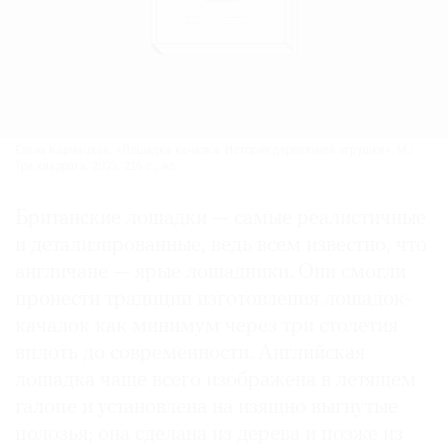
Елена Кармацкая. «Лошадка-качалка: История деревянной игрушки». М.:
Три квадрата, 2023. 216 с., ил.
Британские лошадки — самые реалистичные
и детализированные, ведь всем известно, что
англичане — ярые лошадники. Они смогли
пронести традиции изготовления лошадок-
качалок как минимум через три столетия
вплоть до современности. Английская
лошадка чаще всего изображена в летящем
галопе и установлена на изящно выгнутые
полозья; она сделана из дерева и позже из