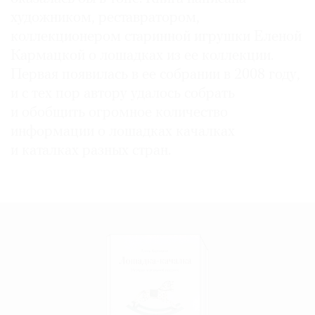
художником, реставратором,
коллекционером старинной игрушки Еленой
Кармацкой о лошадках из ее коллекции.
Первая появилась в ее собрании в 2008 году,
©
2021
и с тех пор автору удалось собрать
The
и обобщить огромное количество
Art
информации о лошадках качалках
Newspaper
и каталках разных стран.
Russia