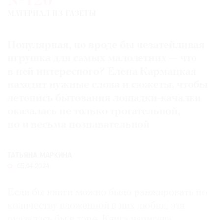
№120
Где
МАТЕРИАЛ ИЗ ГАЗЕТЫ
найти
газету
Популярная, но вроде бы незатейливая
Контакты
игрушка для самых малолетних — что
редакции
в ней интересного? Елена Кармацкая
Авторы
находит нужные слова и сюжеты, чтобы
Медиакит
летопись бытования лошадки-качалки
Mediakit
оказалась не только трогательной,
но и весьма познавательной
ТАТЬЯНА МАРКИНА
05.04.2024
Если бы книги можно было ранжировать по
количеству вложенной в них любви, эта
оказалась бы в топе. Книга написана