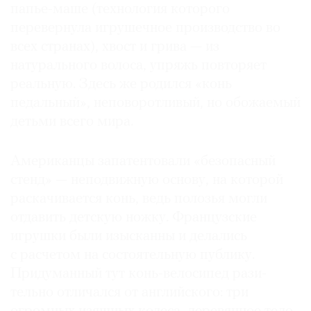
папье-маше (технология которого
перевернула игрушечное производство во
всех странах), хвост и грива — из
натурального волоса, упряжь повторяет
реальную. Здесь же родился «конь
педальный», неповоротливый, но обожаемый
детьми всего мира.
Американцы запатентовали «безопасный
стенд» — неподвижную основу, на которой
раскачивается конь, ведь полозья могли
отдавить детскую ножку. Французские
игрушки были изысканны и делались
с расчетом на состоятельную публику.
Придуманный тут конь-велосипед рази­
тельно отличался от английского: три