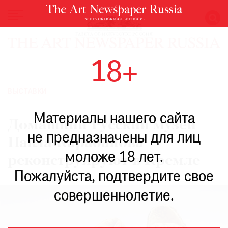
НОВОСТИ
18+
ВЫСТАВКИ
РЕСТАВРАЦИЯ
ВЫСТАВКИ
КНИГИ
Материалы нашего сайта
ПО
Домашний Русский музей
ПУТИ
не предназначены для лиц
Павла Карабанова
РЕЙТИНГ
моложе 18 лет.
МУЗЕЕВ
реконструируют в Кремле
РОСКОШЬ
Пожалуйста, подтвердите свое
ПРИГЛАШЕНИЯ
совершеннолетие.