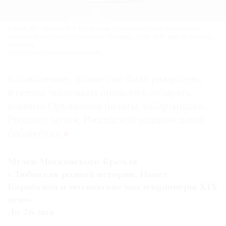
Стакан. Из собрания П.Ф. Карабанова Согласно надписи, принадлежал
Гаврииле Михайловичу Карабанову. Нюрнберг, 1569–1576. Мастер Венцель
Ямнитцер.
Фото: Музеи Московского Кремля
К сожалению, позже оно было разделено,
и сейчас экспонаты пришлось собирать,
помимо Оружейной палаты, из Эрмитажа,
Русского музея, Российской национальной
библиотеки
Музеи Московского Кремля
«Любители родной истории. Павел
Карабанов и московские коллекционеры XIX
века»
До 26 мая