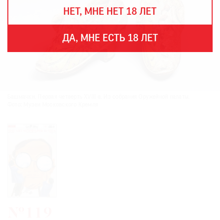
THE
НЕТ, МНЕ НЕТ 18 ЛЕТ
ART
NEWSPAPER
В
ДА, МНЕ ЕСТЬ 18 ЛЕТ
МИРЕ
ЕЖЕГОДНАЯ
ПРЕМИЯ
КИНОФЕСТИВАЛЬ
Башмачки. Первая четверть XVIII в. Из собрания Оружейной палаты.
Фото: Музеи Московского Кремля
Подписаться
на
новости
Подписаться
на
газету
№119