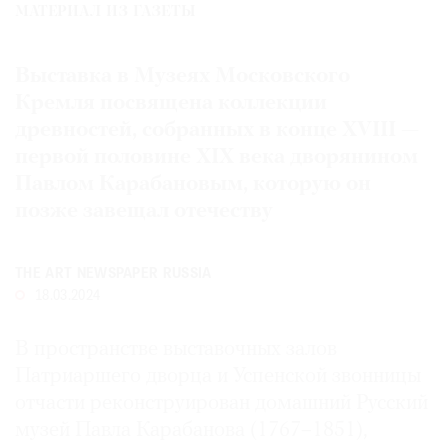
МАТЕРИАЛ ИЗ ГАЗЕТЫ
Где
найти
газету
Выставка в Музеях Московского
Кремля посвящена коллекции
Контакты
древностей, собранных в конце XVIII —
редакции
первой половине XIX века дворянином
Авторы
Павлом Карабановым, которую он
Медиакит
позже завещал отечеству
Mediakit
THE ART NEWSPAPER RUSSIA
18.03.2024
В пространстве выставочных залов
Патриаршего дворца и Успенской звонницы
отчасти реконструирован домашний Русский
музей Павла Карабанова (1767–1851),