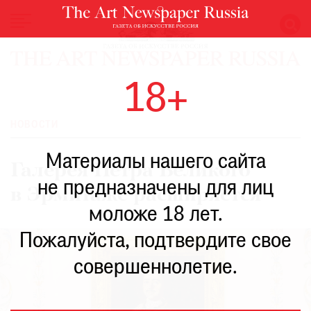
НОВОСТИ
18+
ВЫСТАВКИ
РЕСТАВРАЦИЯ
НОВОСТИ
КНИГИ
Материалы нашего сайта
ПО
Галерея Петра Великого
ПУТИ
не предназначены для лиц
в Эрмитаже расширяется
РЕЙТИНГ
моложе 18 лет.
МУЗЕЕВ
РОСКОШЬ
Пожалуйста, подтвердите свое
ПРИГЛАШЕНИЯ
совершеннолетие.