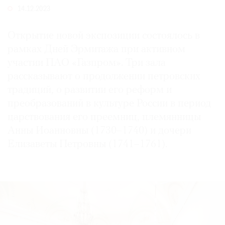
14.12.2023
Где
найти
газету
Открытие новой экспозиции состоялось в
рамках Дней Эрмитажа при активном
Контакты
участии ПАО «Газпром». Три зала
редакции
рассказывают о продолжении петровских
Авторы
традиций, о развитии его реформ и
Медиакит
преобразований в культуре России в период
Mediakit
царствования его преемниц, племянницы
Анны Иоанновны (1730–1740) и дочери
Елизаветы Петровны (1741–1761).