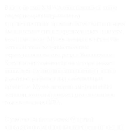
американской художницы, скончавшейся
В свое время NMWA стал первым в мире
в 2021 году. Пережив в юности «культурную
гендерно ориентированным
революцию», в 1984 году она эмигрировала
художественным музеем. Впоследствии идея
в США, где добилась признания. В основе ее
была подхвачена и в других точках планеты,
работ — трансформация исторических
но по сию пору Музей женщин в искусстве
фотографий.
оставался все же единственным
учреждением такого рода в Вашингтоне.
Хотя и этой монополии он вскоре может
лишиться: Смитсоновский институт давно
и активно работает над собственным
проектом Музея истории американских
женщин, который должен реализоваться
тоже в столице США.
С учетом ли возможной будущей
конкуренции или вне зависимости от нее, но