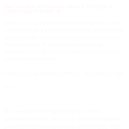
ВЫСТАВКИ К ОТКРЫТИЮ: НЕБО В ПРЕДЕЛЕ И
ЗЕМЛЯ ПОД РУКАМИ
В день открытия обновленного Национального
музея женщин в искусстве публике представили
ряд выставок, специально подготовленных для
этого момента. В той или иной мере они
призваны отражать дальнейшую выставочную
политику институции.
Проект под названием «Небо — это предел» (до
25 февраля 2024 года) посвящен современной
Еще…
скульптуре — разумеется, в исполнении
женщин. Материалы, реди-мейды и «найденные
объекты» для этих произведений, которые
впервые показаны публике, использовались
В названии музея фигурирует слово
самые разнообразные: от алюминия до шерсти,
«национальный», но это не государственная,
от зонтов и расчесок до страусовых яиц. Среди
а частная некоммерческая институция. Она