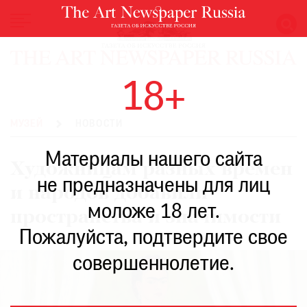
НОВОСТИ
18+
ВЫСТАВКИ
РЕСТАВРАЦИЯ
МУЗЕЙ
НОВОСТИ
КНИГИ
Материалы нашего сайта
ПО
Художницам разных времен
ПУТИ
не предназначены для лиц
и народов добавили
РЕЙТИНГ
моложе 18 лет.
МУЗЕЕВ
пространства и значимости
РОСКОШЬ
Пожалуйста, подтвердите свое
ПРИГЛАШЕНИЯ
совершеннолетие.