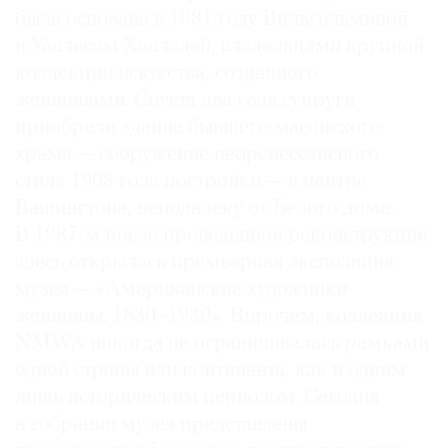
авторов — Жоана Вашконселуш, Соня Кларк,
была основана в 1981 году Вильгельминой
Пета Койн, Элисон Саар и другие.
и Уоллесом Холладей, владельцами крупной
коллекции искусства, созданного
На выставке «Впечатляющее. Антуанетта
женщинами. Спустя два года супруги
Бузонне-Стелла» (до 20 октября 2024 года)
приобрели здание бывшего масонского
демонстрируется серия из 25 репродукционных
храма — сооружение неоренессансного
гравюр «Вступление императора Сигизмунда
стиля 1908 года постройки — в центре
в Мантую» (1675), созданных французской
Вашингтона, неподалеку от Белого дома.
художницей XVII века.
В 1987-м после проведенной реконструкции
Выставка Remix: The Collection (до 21 октября
здесь открылась премьерная экспозиция
2025 года) — обновленная постоянная
музея — «Американские художники-
экспозиция музея, построенная по
женщины. 1830–1930». Впрочем, коллекция
тематическому принципу и охватывающая
NMWA никогда не ограничивалась рамками
искусство последних пяти столетий. Многие
одной страны или континента, как и одним
прозведения были приобретены музеем в тот
лишь историческим периодом. Сегодня
период, когда здание находилось на
в собрании музея представлены
реконструкции.