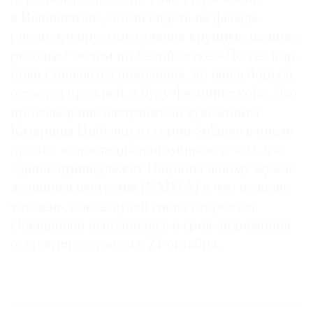
в Вашингтоне, могли видеть на фасаде
реконструируемого здания крупную надпись
розовым тюлем по белой сетке: «До тех пор,
пока сменяются поколения, но наша борьба
©
2021
остается прежней, я буду феминисткой». Это
The
произведение австрийской художницы
Art
Катарины Цибулки из серии Solange в числе
Newspaper
прочих коннотаций напоминало о том, что
Russia
здание принадлежит Национальному музею
женщин в искусстве (NMWA) и что недалек
тот день, когда музей снова откроется.
Обещанное исполнилось в срок: церемония
открытия состоялась 21 октября.