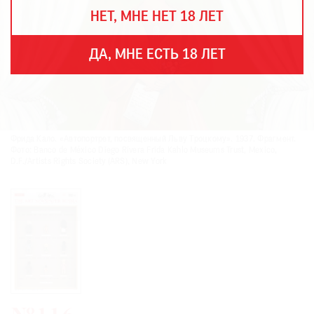
THE
НЕТ, МНЕ НЕТ 18 ЛЕТ
ART
NEWSPAPER
В
ДА, МНЕ ЕСТЬ 18 ЛЕТ
МИРЕ
ЕЖЕГОДНАЯ
ПРЕМИЯ
КИНОФЕСТИВАЛЬ
Фрида Кало. «Автопортрет, посвященный Льву Троцкому». 1937. Фрагмент.
Фото: Banco de México Diego Rivera Frida Kahlo Museums Trust, Mexico,
D.F./Artists Rights Society (ARS), New York
Подписаться
на
новости
Подписаться
на
газету