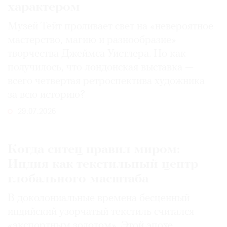
характером
Музей Тейт проливает свет на «невероятное
мастерство, магию и разнообразие»
творчества Джеймса Уистлера. Но как
получилось, что лондонская выставка —
всего четвертая ретроспектива художника
за всю историю?
29.07.2026
Когда ситец правил миром:
Индия как текстильный центр
глобального масштаба
В доколониальные времена бесценный
индийский узорчатый текстиль считался
«экспортным золотом». Этой эпохе