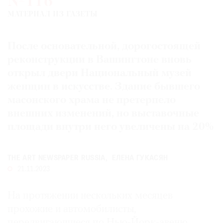
№116
Где
МАТЕРИАЛ ИЗ ГАЗЕТЫ
найти
газету
После основательной, дорогостоящей
Контакты
реконструкции в Вашингтоне вновь
редакции
открыл двери Национальный музей
Авторы
женщин в искусстве. Здание бывшего
Медиакит
масонского храма не претерпело
Mediakit
внешних изменений, но выставочные
площади внутри него увеличены на 20%
THE ART NEWSPAPER RUSSIA
ЕЛЕНА ГУКАСЯН
21.11.2023
На протяжении нескольких месяцев
прохожие и автомобилисты,
передвигающиеся по Нью-Йорк-авеню