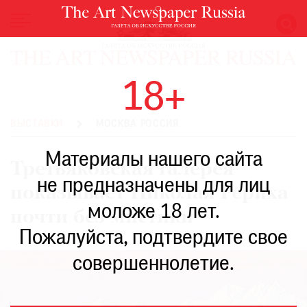
НОВОСТИ
18+
ВЫСТАВКИ
РЕСТАВРАЦИЯ
ВЫСТАВКИ
МОСКВА РОССИЯ
КНИГИ
Материалы нашего сайта
ПО
Третьяковская галерея
ПУТИ
не предназначены для лиц
показывает Николая Рериха
РЕЙТИНГ
моложе 18 лет.
МУЗЕЕВ
почти без мистики
РОСКОШЬ
Пожалуйста, подтвердите свое
ПРИГЛАШЕНИЯ
совершеннолетие.