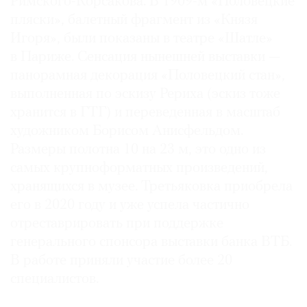
Римского-Корсакова. В 1909-м «Половецкие
пляски», балетный фрагмент из «Князя
Игоря», были показаны в театре «Шатле»
в Париже. Сенсация нынешней выставки —
панорамная декорация «Половецкий стан»,
выполненная по эскизу Рериха (эскиз тоже
хранится в ГТГ) и переведенная в масштаб
художником Борисом Анисфельдом.
Размеры полотна 10 на 23 м, это одно из
самых крупноформатных произведений,
хранящихся в музее. Третьяковка приобрела
его в 2020 году и уже успела частично
отреставрировать при поддержке
генерального спонсора выставки банка ВТБ.
В работе приняли участие более 20
специалистов.