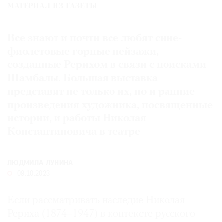
МАТЕРИАЛ ИЗ ГАЗЕТЫ
Где
найти
газету
Все знают и почти все любят сине-
фиолетовые горные пейзажи,
Контакты
созданные Рерихом в связи с поисками
редакции
Шамбалы. Большая выставка
Авторы
представит не только их, но и ранние
Медиакит
произведения художника, посвященные
Mediakit
истории, и работы Николая
Константиновича в театре
ЛЮДМИЛА ЛУНИНА
09.10.2023
Если рассматривать наследие Николая
Рериха (1874–1947) в контексте русского