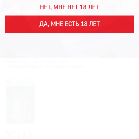
THE
НЕТ, МНЕ НЕТ 18 ЛЕТ
ART
NEWSPAPER
В
ДА, МНЕ ЕСТЬ 18 ЛЕТ
МИРЕ
ЕЖЕГОДНАЯ
ПРЕМИЯ
КИНОФЕСТИВАЛЬ
Николай Рерих. «Канченджунга». 1936.
Фото: Государственная Третьяковская галерея
Подписаться
на
новости
Подписаться
на
газету
№115