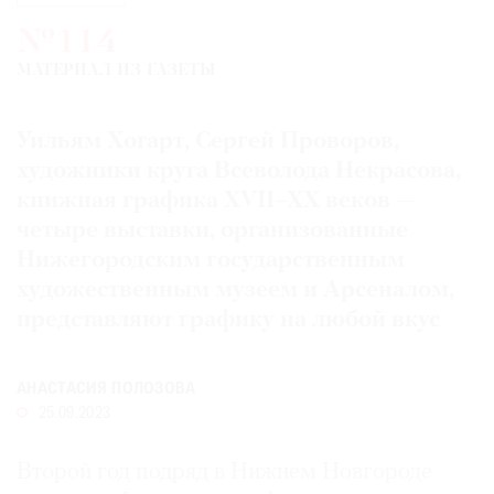
Где
№114
найти
газету
МАТЕРИАЛ ИЗ ГАЗЕТЫ
Контакты
Уильям Хогарт, Сергей Проворов,
редакции
художники круга Всеволода Некрасова,
Авторы
книжная графика XVII–XX веков —
Медиакит
четыре выставки, организованные
Mediakit
Нижегородским государственным
художественным музеем и Арсеналом,
представляют графику на любой вкус
АНАСТАСИЯ ПОЛОЗОВА
25.09.2023
Второй год подряд в Нижнем Новгороде