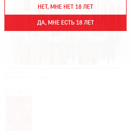
THE
НЕТ, МНЕ НЕТ 18 ЛЕТ
ART
NEWSPAPER
В
ДА, МНЕ ЕСТЬ 18 ЛЕТ
МИРЕ
ЕЖЕГОДНАЯ
ПРЕМИЯ
КИНОФЕСТИВАЛЬ
Франциско Инфанте-Арана. «Быть». Из серии проектов «Выстраивавание
знака». 1987.
Фото: ГМИИ им. А.С. Пушкина
Подписаться
на
новости
Подписаться
на
газету