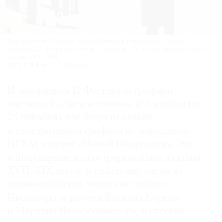
Олег Васильев. Из цикла «Стихи Всеволода Некрасова». «[Жизнь /
прекрасна // так просто // жизнь / прекрасна // стихи Некрасова // все / не
так просто"]». 1991.
Фото: ГМИИ им. А.С. Пушкина
И завершится II Фестиваль графики
выставкой «Легкое чтение» (с 3 ноября по
24 декабря), где будет показана
иллюстративная графика из запасников
НГХМ и музея «Новый Иерусалим». Это
и популярные иллюстрированные издания
ХVII–XIX веков, и отдельные листы из
лицевых Библий, таких как Библия
Пискатора, и работы Василия Кореня
и Мартина Нехорошевского, и русские