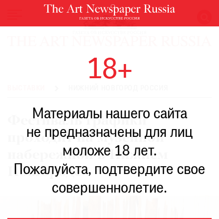
НОВОСТИ
18+
ВЫСТАВКИ
РЕСТАВРАЦИЯ
ВЫСТАВКИ
НИЖНИЙ НОВГОРОД РОССИЯ
КНИГИ
Материалы нашего сайта
ПО
Фестиваль графики
ПУТИ
не предназначены для лиц
проходит на музейной
РЕЙТИНГ
моложе 18 лет.
МУЗЕЕВ
набережной в Нижнем
РОСКОШЬ
Пожалуйста, подтвердите свое
Новгороде
ПРИГЛАШЕНИЯ
совершеннолетие.