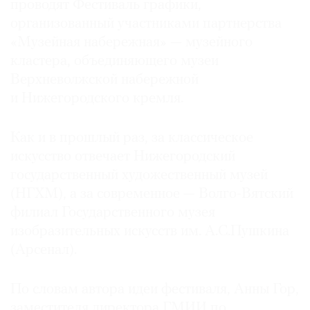
проводят Фестиваль графики,
организованный участниками партнерства
«Музейная набережная» — музейного
кластера, объединяющего музеи
©
Верхневолжской набережной
2021
и Нижегородского кремля.
The
Art
Как и в прошлый раз, за классическое
Newspaper
искусство отвечает Нижегородский
Russia
государственный художественный музей
(НГХМ), а за современное — Волго-Вятский
филиал Государственного музея
изобразительных искусств им. А.С.Пушкина
(Арсенал).
По словам автора идеи фестиваля, Анны Гор,
заместителя директора ГМИИ по