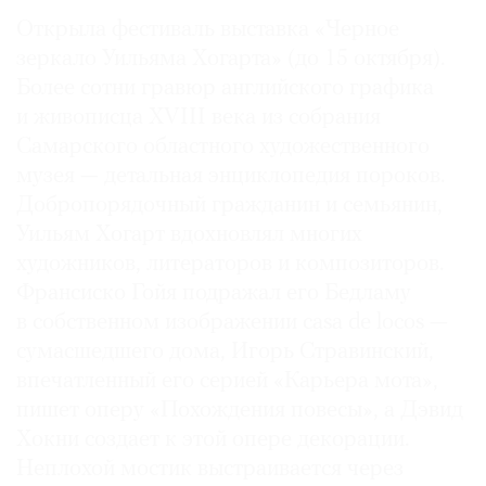
Открыла фестиваль выставка «Черное
зеркало Уильяма Хогарта» (до 15 октября).
Более сотни гравюр английского графика
и живописца XVIII века из собрания
Самарского областного художественного
музея — детальная энциклопедия пороков.
Добропорядочный гражданин и семьянин,
Уильям Хогарт вдохновлял многих
художников, литераторов и композиторов.
Франсиско Гойя подражал его Бедламу
в собственном изображении casa de locos —
сумасшедшего дома, Игорь Стравинский,
впечатленный его серией «Карьера мота»,
пишет оперу «Похождения повесы», а Дэвид
Хокни создает к этой опере декорации.
Неплохой мостик выстраивается через