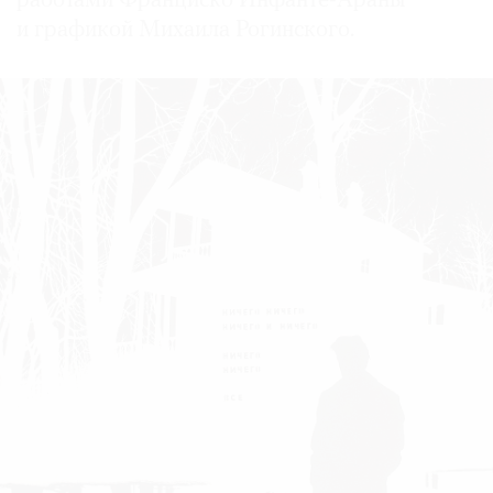
работами Франциско Инфанте-Араны
и графикой Михаила Рогинского.