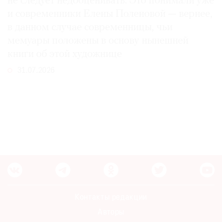
не следует недооценивать. Это понимали уже
и современники Елены Поленовой — вернее,
в данном случае современницы, чьи
мемуары положены в основу нынешней
книги об этой художнице
31.07.2026
Контакты редакции
Авторы