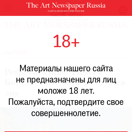
НОВОСТИ
18+
ВЫСТАВКИ
РЕСТАВРАЦИЯ
ВЫСТАВКИ
КНИГИ
Материалы нашего сайта
ПО
Ретроспектива Алексея
ПУТИ
не предназначены для лиц
Боголюбова: море волнуется
РЕЙТИНГ
моложе 18 лет.
МУЗЕЕВ
два
РОСКОШЬ
Пожалуйста, подтвердите свое
ПРИГЛАШЕНИЯ
совершеннолетие.