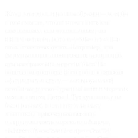
Жанр этот довольно свое­образен — хотя бы
в том смысле, что он может быть как
самоценным, самодостаточным, так
и подчиненным, используемым в тех или
иных сюжетных целях. Например, для
формирования «сценических декораций»
при изображении морских битв. На
батальном поприще Боголюбов и снискал
официальную славу — как визуальный
летописец русско-турецких войн и морских
походов эпохи Петра I. Тут художнику не
было равных, поскольку к таланту
живописца присоединялась еще
и скрупулезность морского офицера,
знавшего буквально все про оснастку