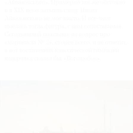
«Айвазовского». Примерно так же обстояло
и в XIX веке: затмить славу Ивана
Айвазовского не мог никто. И все-таки
имелась тогда фигура, с ним сопоставимая.
©
Сегодняшний школьник на вопрос про
2021
«мариниста № 2», скорее всего, и не ответит,
The
а вот воспитанник классической гимназии
Art
наверняка сказал бы: «Боголюбов».
Newspaper
Russia