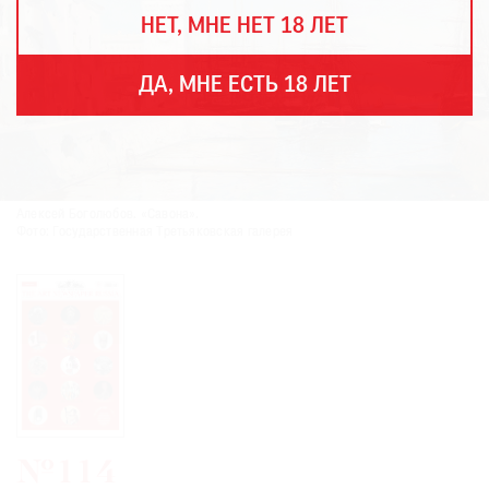
THE
НЕТ, МНЕ НЕТ 18 ЛЕТ
ART
NEWSPAPER
В
ДА, МНЕ ЕСТЬ 18 ЛЕТ
МИРЕ
ЕЖЕГОДНАЯ
ПРЕМИЯ
КИНОФЕСТИВАЛЬ
Алексей Боголюбов. «Савона».
Фото: Государственная Третьяковская галерея
Подписаться
на
новости
Подписаться
на
газету
№114