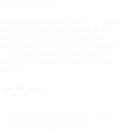
МАТЕРИАЛ ИЗ ГАЗЕТЫ
Где
найти
газету
Выйти из тени Айвазовского — задача
практически невыполнимая. И тем
Контакты
не менее организаторы выставки
редакции
в Третьяковской галерее постарались
Авторы
сделать все, чтобы публика оценила
Медиакит
второго по значимости мариниста
Mediakit
России
ДМИТРИЙ СМОЛЕВ
19.09.2023
На вопрос, кого в России следует считать
художником-маринистом № 1, любой
школьник без запинки ответит: