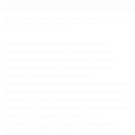
Мария Демидова. «Скрытые смыслы. Становление символических систем
Ренессанса и западноевропейское изобразительное искусство ХV-ХVII
веков». Москва: Лингва-Ф, 2023. 440 с.
На русском языке сводных трудов по
иконографии немного, и тем отраднее
приветствовать исследование «Скрытые
смыслы» авторства Марии Демидовой,
старшего научного сотрудника
Государственного института искусствознания.
Ее труд представляет собой обзор четырех
главных текстов, питавших аллегорическое
мышление художников эпохи Возрождения.
Это «Иероглифика» Гораполлона,
«Гипнэротомахия Полифила» Франческо
Колонны, «Книга эмблем» Андреа Альчато