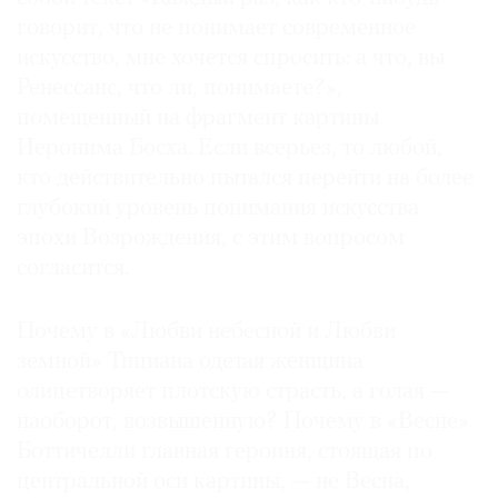
говорит, что не понимает современное
искусство, мне хочется спросить: а что, вы
Ренессанс, что ли, понимаете?»,
помещенный на фрагмент картины
©
2021
Иеронима Босха. Если всерьез, то любой,
The
кто действительно пытался перейти на более
Art
глубокий уровень понимания искусства
Newspaper
эпохи Возрождения, с этим вопросом
Russia
согласится.
Почему в «Любви небесной и Любви
земной» Тициана одетая женщина
олицетворяет плотскую страсть, а голая —
наоборот, возвышенную? Почему в «Весне»
Боттичелли главная героиня, стоящая по
центральной оси картины, — не Весна,