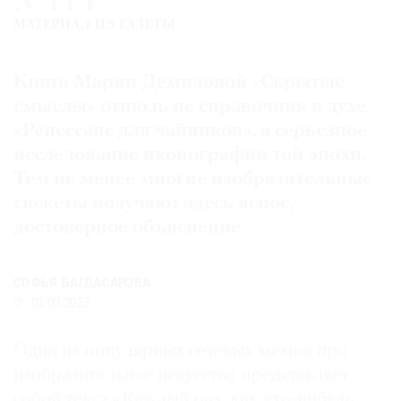
№114
Где
МАТЕРИАЛ ИЗ ГАЗЕТЫ
найти
газету
Книга Марии Демидовой «Скрытые
Контакты
смыслы» отнюдь не справочник в духе
редакции
«Ренессанс для чайников», а серьезное
Авторы
исследование иконографии той эпохи.
Медиакит
Тем не менее многие изобразительные
Mediakit
сюжеты получают здесь ясное,
достоверное объяснение
СОФЬЯ БАГДАСАРОВА
01.09.2023
Один из популярных сетевых мемов про
изобразительное искусство представляет
собой текст «Каждый раз, как кто-нибудь