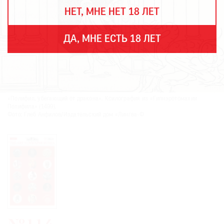
THE
НЕТ, МНЕ НЕТ 18 ЛЕТ
ART
NEWSPAPER
В
ДА, МНЕ ЕСТЬ 18 ЛЕТ
МИРЕ
ЕЖЕГОДНАЯ
ПРЕМИЯ
КИНОФЕСТИВАЛЬ
«Полифил, убегающий от дракона». Ксилография из «Гипнэротомахии
Полифила» (1499).
Фото: Глеб Анфилов/Издательский дом «Лингва-Ф
Подписаться
на
новости
Подписаться
на
газету