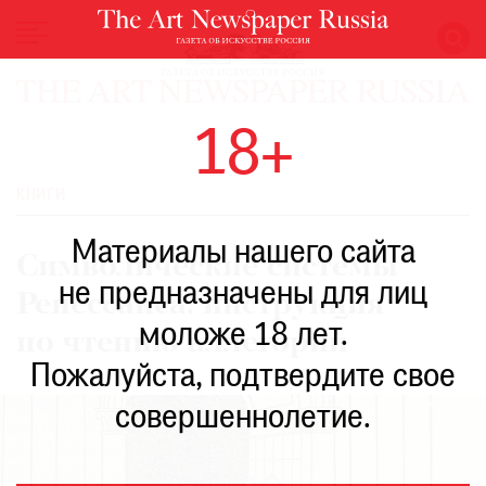
НОВОСТИ
18+
ВЫСТАВКИ
РЕСТАВРАЦИЯ
КНИГИ
КНИГИ
Материалы нашего сайта
ПО
Символические системы
ПУТИ
не предназначены для лиц
Ренессанса: инструкция
РЕЙТИНГ
моложе 18 лет.
МУЗЕЕВ
по чтению аллегорий
РОСКОШЬ
Пожалуйста, подтвердите свое
ПРИГЛАШЕНИЯ
совершеннолетие.