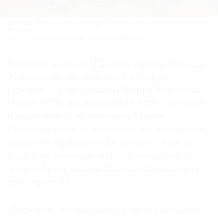
Выставка «Пальмы и розы Зинаиды Морозовой» в в музее-усадьбе «Горки
Ленинские».
Фото: Софья Багдасарова/The Art Newspaper Russia
Выставку назвали «Пальмы и розы Зинаиды
Морозовой», но есть здесь и вторая
героиня — дочь Зинаиды Мария Морозова
(1888–1921), продолжавшая жить с матерью
и разделявшая ее интересы. Мария
Саввишна была художницей-любительницей,
входила в абрамцевский кружок. Одно из
редких ее изображений — фотография за
лепкой бюста Саввы Мамонтова (сам бюст,
увы, утрачен).
«Впрочем, это выставка не про судьбу двух