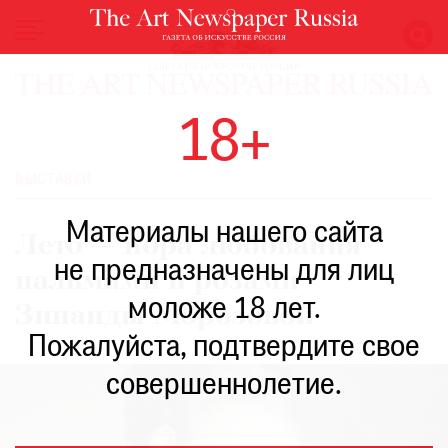
НОВОСТИ
18+
ВЫСТАВКИ
РЕСТАВРАЦИЯ
ВЫСТАВКИ
КНИГИ
Материалы нашего сайта
ПО
Лето — пора любования
ПУТИ
не предназначены для лиц
пальмами и розами
РЕЙТИНГ
моложе 18 лет.
МУЗЕЕВ
Зинаиды Морозовой
РОСКОШЬ
Пожалуйста, подтвердите свое
ПРИГЛАШЕНИЯ
совершеннолетие.