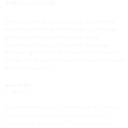
МАТЕРИАЛ ИЗ ГАЗЕТЫ
Где
найти
газету
Удивительный факт: Горки Ленинские
не всегда были ленинскими. До вождя
Контакты
революции в усадьбе жила жена
редакции
мецената Саввы Морозова Зинаида.
Авторы
И жила красиво — в буквальном смысле
Медиакит
слова. Этой красоте посвящена выставка
Mediakit
в музее-усадьбе
ИВАН ПЕТРОВ
23.06.2023
В последние годы устраивается все больше
выставок, посвященных нашим великим
купеческим династиям. У всех на памяти