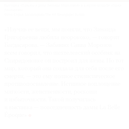
Выставка «Пальмы и розы Зинаиды Морозовой» в в музее-усадьбе «Горки
Ленинские».
Фото: Софья Багдасарова/The Art Newspaper Russia
«Изучив ее вещи, мы поняли, что Зинаида
Григорьевна любила неорококо, — говорит
Багдасарова. — Забавно: Савва Морозов
всем говорил, что шехтелевский особняк на
Спиридоновке он построил для жены. Но тот
мир, который она создала для себя после его
смерти, — это ему полное стилистическое
противопоставление. Истинное воплощение
мягкости, женственности, роскоши
и избыточности. Такой получилась
и выставка — повседневность дамы La Belle
Époque»