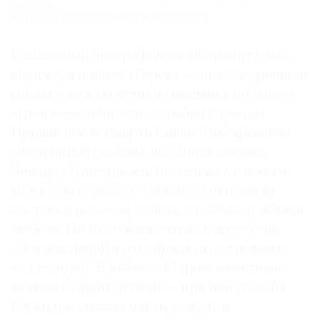
Ленинские».
Фото: Софья Багдасарова/The Art Newspaper Russia
Глобальный биографический проект о ней,
видимо, в планах «Горок» — пока же решили
сделать легкую летнюю выставку об одном
аспекте ее личности — любви к цветам.
Продав после смерти Саввы Тимофеевича
знаменитый особняк на Спиридоновке,
Зинаида Григорьевна поселилась с новым
мужем за городом. Теперь ее окружали
цветочки везде: за окном, на обоях, в обивке
мебели. Но в особенности на посуде (она
обожала фарфор и собрала его огромную
коллекцию). Вдобавок Морозова активно
занялась садоводством — при ней усадьба
Горки поставляла цветы в десяток