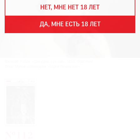
THE
НЕТ, МНЕ НЕТ 18 ЛЕТ
ART
NEWSPAPER
В
ДА, МНЕ ЕСТЬ 18 ЛЕТ
МИРЕ
ЕЖЕГОДНАЯ
ПРЕМИЯ
КИНОФЕСТИВАЛЬ
Василий Лобов. «Девушка с розой». 1852. Фрагмент.
Фото: Музей-заповедник «Горки Ленинские»
Подписаться
на
новости
Подписаться
на
газету
№112