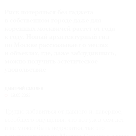
Где
Риск потеряться без гаджета
найти
газету
в собственном городе даже для
коренных москвичей растет от года
Контакты
к году. Новый архитектурный гид
редакции
по Москве рассказывает о местах
Авторы
и объектах, где, даже заблудившись,
Медиакит
можно получить эстетическое
Mediakit
удовольствие
ДМИТРИЙ СМОЛЕВ
19.05.2023
Трудно избавиться от давнего и, наверное,
всеобщего ощущения, что вот уж в чем нет
и не может быть недостатка, так это