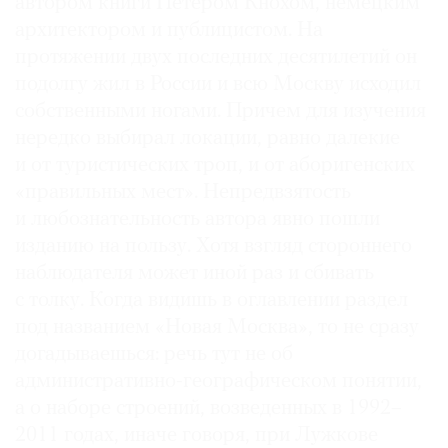
автором книги Петером Кнохом, немецким
архитектором и публицистом. На
протяжении двух последних десятилетий он
подолгу жил в России и всю Москву исходил
собственными ногами. Причем для изучения
нередко выбирал локации, равно далекие
и от туристических троп, и от аборигенских
«правильных мест». Непредвзятость
и любознательность автора явно пошли
изданию на пользу. Хотя взгляд стороннего
наблюдателя может иной раз и сбивать
с толку. Когда видишь в оглавлении раздел
под названием «Новая Москва», то не сразу
догадываешься: речь тут не об
административно-географическом понятии,
а о наборе строений, возведенных в 1992–
2011 годах, иначе говоря, при Лужкове