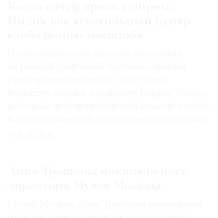
Когда ситец правил миром:
Индия как текстильный центр
глобального масштаба
В доколониальные времена бесценный
индийский узорчатый текстиль считался
«экспортным золотом». Этой эпохе
посвящен каталог коллекции Каруна Такара,
не только демонстрирующий красоту узоров,
но и погружающий в исторический контекст
31.07.2026
Анна Трапкова покинула пост
директора Музея Москвы
Музей Москвы Анна Трапкова возглавляла
семь лет. Новым директором назначена