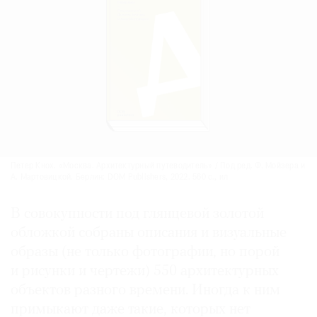
Петер Кнох. «Москва. Архитектурный путеводитель» / Под ред. Ф. Мойзера и
А. Мартовицкой. Берлин: DOM Publishers, 2022. 560 с., ил
В совокупности под глянцевой золотой
обложкой собраны описания и визуальные
образы (не только фотографии, но порой
и рисунки и чертежи) 550 архитектурных
объектов разного времени. Иногда к ним
примыкают даже такие, которых нет