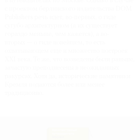
в путеводителях по Москве. Однако в случае
с проектом берлинского издательства DOM
Publishers речь идет, во-первых, о гиде
сугубо архитектурном (а их существует
©
гораздо меньше, чем кажется), а во-
2021
вторых — о гиде новейшем, то есть
The
охватывающем еще и множество построек
Art
XXI века. Те же, что возведены были раньше,
Newspaper
зачастую преподнесены в неожиданных
Russia
ракурсах. Хотя да, исторические памятники
Кремля подаются более или менее
традиционно.