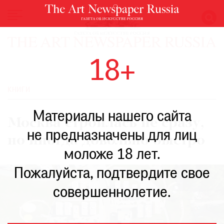
НОВОСТИ
18+
ВЫСТАВКИ
РЕСТАВРАЦИЯ
КНИГИ
КНИГИ
Материалы нашего сайта
ПО
Москва строилась не сразу,
ПУТИ
не предназначены для лиц
но иногда довольно быстро
РЕЙТИНГ
моложе 18 лет.
МУЗЕЕВ
РОСКОШЬ
Пожалуйста, подтвердите свое
ПРИГЛАШЕНИЯ
совершеннолетие.