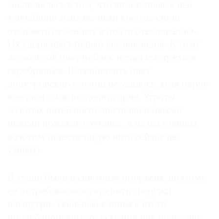
заключалась в том, что вплетенные в нее
тончайшие золотые нити кое-где стали
отставать от основы и почти отваливались.
Их удерживал только вес накладок. К тому
же золотой цвет поблек и стал смотреться
серебряным. Восстановить цвет
допетровского золота не удалось, хотя парчу
все-таки смогли сделать ярче. Утраты
золотых нитей восполнили шелковыми
нитями похожего оттенка, а не настоящим
золотом (плести такую нить сейчас не
умеют).
В ткани были и сквозные прорывы, поэтому
ее потребовалось укрепить снаружи
и изнутри. Тканевые клинья в итоге
продублированы, то есть под них подведена