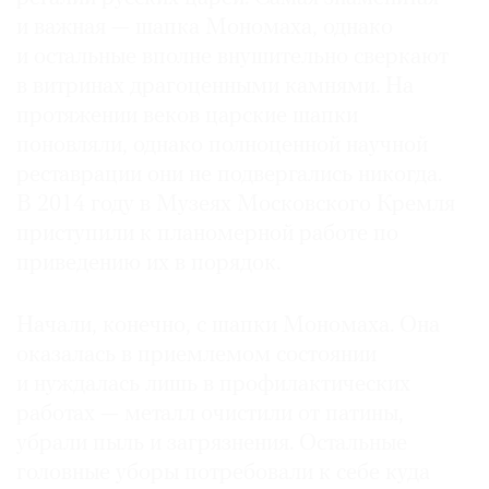
и важная — шапка Мономаха, однако
и остальные вполне внушительно сверкают
в витринах драгоценными камнями. На
протяжении веков царские шапки
©
2021
поновляли, однако полноценной научной
The
реставрации они не подвергались никогда.
Art
В 2014 году в Музеях Московского Кремля
Newspaper
приступили к планомерной работе по
Russia
приведению их в порядок.
Начали, конечно, с шапки Мономаха. Она
оказалась в приемлемом состоянии
и нуждалась лишь в профилактических
работах — металл очистили от патины,
убрали пыль и загрязнения. Остальные
головные уборы потребовали к себе куда