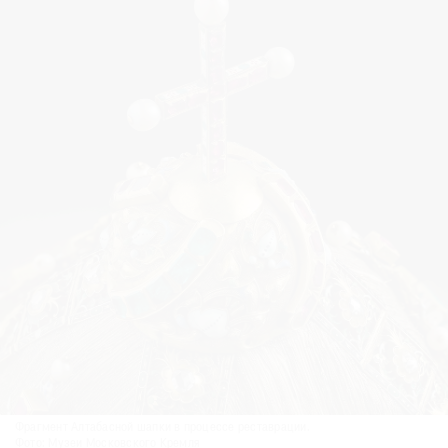
Фрагмент Алтабасной шапки в процессе реставрации.
Фото: Музеи Московского Кремля