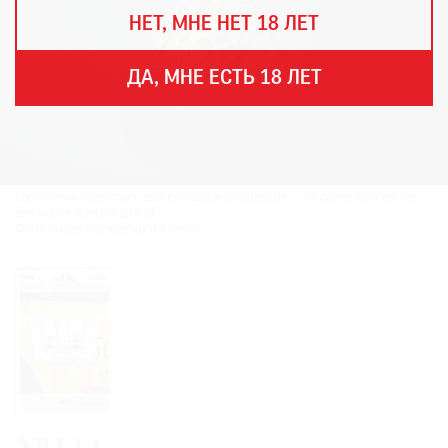
THE
НЕТ, МНЕ НЕТ 18 ЛЕТ
ART
NEWSPAPER
В
ДА, МНЕ ЕСТЬ 18 ЛЕТ
МИРЕ
ЕЖЕГОДНАЯ
ПРЕМИЯ
КИНОФЕСТИВАЛЬ
Среди семи известных царских шапок алтабасная — не самая богатая, но
ценима не меньше других.
Фото: Музеи Московского Кремля
Подписаться
на
новости
Подписаться
на
газету