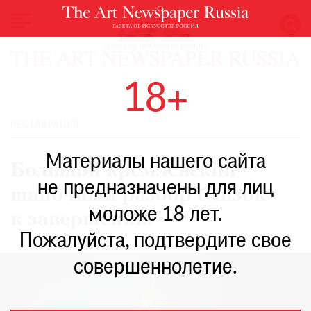
НОВОСТИ
18+
ВЫСТАВКИ
РЕСТАВРАЦИЯ
РЕСТАВРАЦИЯ
КНИГИ
Материалы нашего сайта
ПО
Большой кремлевский
ПУТИ
не предназначены для лиц
шапочный разбор близок
РЕЙТИНГ
моложе 18 лет.
МУЗЕЕВ
к завершению
РОСКОШЬ
Пожалуйста, подтвердите свое
ПРИГЛАШЕНИЯ
совершеннолетие.