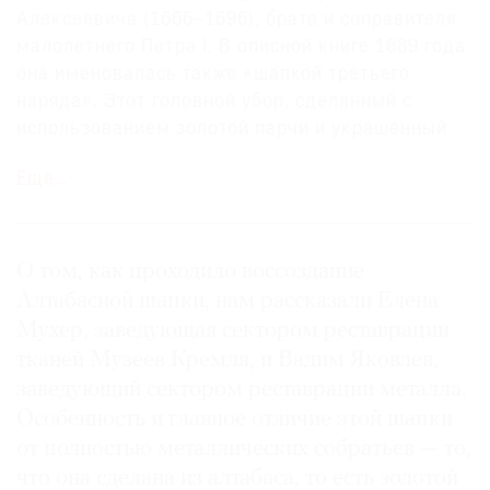
Алексеевича (1666–1696), брата и соправителя
малолетнего Петра I. В описной книге 1689 года
она именовалась также «шапкой третьего
наряда». Этот головной убор, сделанный с
использованием золотой парчи и украшенный
алмазами, рубинами, изумрудами, «зернами
Еще…
гурмыцкими» (то есть жемчугом), в первой
четверти XIX века стал прочно ассоциироваться
с Царством Сибирским: именно в статусе
Сибирской шапка появилась на официальном
О том, как проходило воссоздание
гербе Российской империи. В описи 1702 года ее
Алтабасной шапки, нам рассказали Елена
стоимость обозначена суммой в 909 руб.
Мухер, заведующая сектором реставрации
тканей Музеев Кремля, и Вадим Яковлев,
заведующий сектором реставрации металла.
Особенность и главное отличие этой шапки
от полностью металлических собратьев — то,
что она сделана из алтабаса, то есть золотой