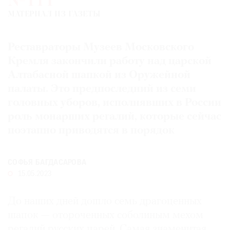
№111
Где
МАТЕРИАЛ ИЗ ГАЗЕТЫ
найти
газету
Реставраторы Музеев Московского
Контакты
Кремля закончили работу над царской
редакции
Алтабасной шапкой из Оружейной
Авторы
палаты. Это предпоследний из семи
Медиакит
головных уборов, исполнявших в России
Mediakit
роль монарших регалий, которые сейчас
поэтапно приводятся в порядок
СОФЬЯ БАГДАСАРОВА
15.05.2023
До наших дней дошло семь драгоценных
шапок — отороченных соболиным мехом
регалий русских царей. Самая знаменитая