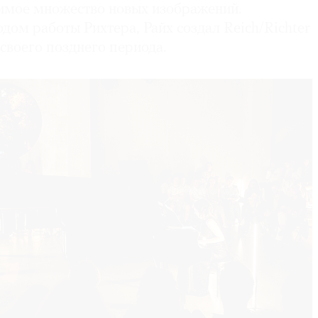
имое множество новых изображений.
ом работы Рихтера, Райх создал Reich/Richter
своего позднего периода.