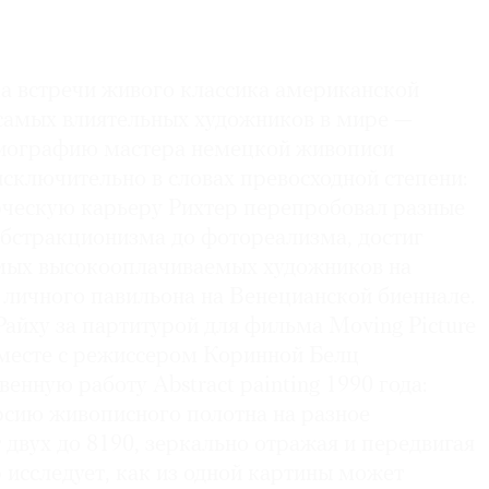
ка встречи живого классика американской
 самых влиятельных художников в мире —
Биографию мастера немецкой живописи
сключительно в словах превосходной степени:
рческую карьеру Рихтер перепробовал разные
 абстракционизма до фотореализма, достиг
самых высокооплачиваемых художников на
 личного павильона на Венецианской биеннале.
Райху за партитурой для фильма Moving Picture
вместе с режиссером Коринной Белц
енную работу Abstract painting 1990 года:
сию живописного полотна на разное
т двух до 8190, зеркально отражая и передвигая
р исследует, как из одной картины может