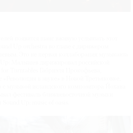
телей появится шанс вживую услышать этот
ound Up orchestra во главе с дирижером
вым. Это не первая коллаборация музыканта
 Up: Малышев дирижировал российской
for Turntables Габриэля Прокофьева,
е «Революция в звуке» в Новой Третьяковке,
 с музыкой исландского композитора Йохана
ывал фестиваль ближневосточной музыки
ound Up: music of oasis.