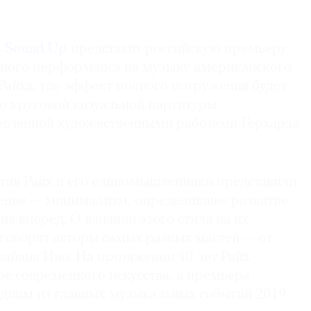
ь
Sound Up
представит российскую премьеру
ьного перформанса на музыку американского
Райха, где эффект полного погружения будет
ю круговой визуальной партитуры
хновленной художественными работами Герхарда
Стив Райх и его единомышленники представили
ение — минимализм, определившее развитие
ия вперед. О влиянии этого стиля на их
 говорят авторы самых разных мастей — от
айана Ино. На протяжении 40 лет Райх
ре современного искусства, а премьера
 одним из главных музыкальных событий 2019