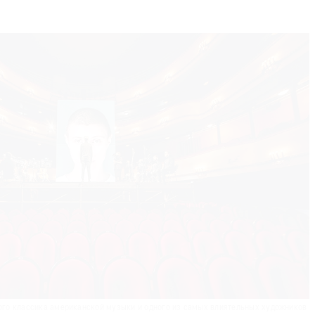
вого классика американской музыки и одного из самых влиятельных художников