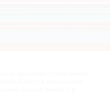
оится премьера уникального
eich/Richter в исполнении
альной музыки Sound Up