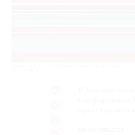
© 2021 The Art Newspaper Russia
Фрагмент из фильма Герхарда Рихтера и Корины Белц «Moving Picture».
Фото: SOUND UP
В Москве сост
перформанса R
оркестра акту
ТАЯ ЛИСТОПАДОВА