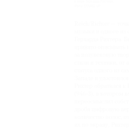
в мире Герхарда Рихтера.
Фото: SOUND UP
Reich/Richter — точ
музыки и одного из
Герхарда Рихтера. 
принято описывать и
за полувековую тво
стили и техники, от
статуса одного из 
Западе и удостоился
Рихтер обратился к 
(946-3), в котором 
переосмыслил собств
дробя цифровую вер
количество полос, о
их по экрану, Рихте