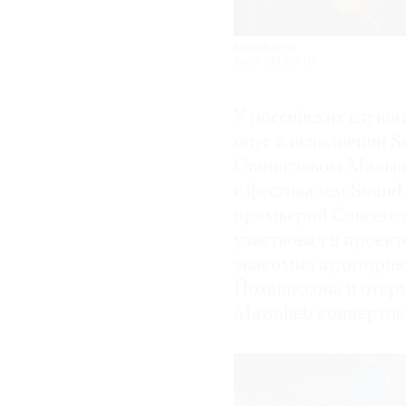
Reich/Richter.
Фото: SOUND UP
У российских слуша
опус в исполнении S
Станиславом Малыше
с фестивалем Sound
премьерой Concerto 
участвовал в проект
знакомил аудиторию
Йоханнссона и откр
Mawaheb концертом S