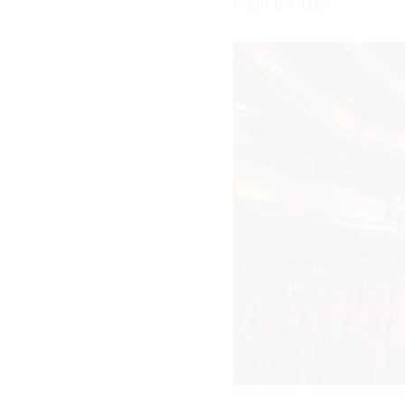
года в США.
Reich/Richter — точка встречи жи