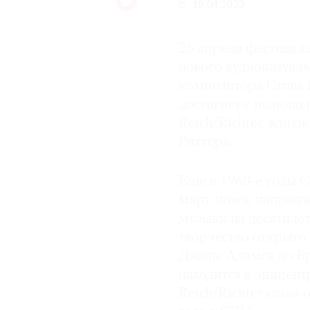
19.04.2023
26 апреля фестивал
нового аудиовизуал
композитора Стива 
достигнут с помощь
Reich/Richter, вдо
Рихтера.
Еще в 1960-е годы 
миру новое направл
музыки на десятилет
творчество открыто
Джона Адамса до Бр
находится в эпицент
Reich/Richter стала