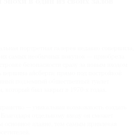
 эпохи в один из своих залов
льная портретная галерея недавно совершила,
воих самых необычных покупок — приобрела
стровке безопасности сразу за новым входом
ь вершина айсберга: прямо под постройкой
нный подземный общественный туалет
, который был закрыт в 1970-х годах.
транство — уникальная возможность создать
 Благодаря отдельному входу он сможет
м основное здание, тем самым привлекая
сетителей.