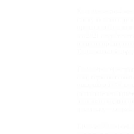
Хотя элегантный ше
стиле, на самом деле
продавали билеты в 
а в 2021 году был вы
выделил предприним
Национальной портр
Подземное простран
сам, первоначально
постройки 1890-х г
располагалось прямо
не шло: в уборной б
а женских — всего 5.
Николас Каллинан, 