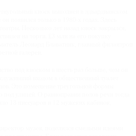
стиугольный киоск выполнен в эдвардианском
 он появился только в 1980-х годах. Здесь
театры. Несколько лет назад киоск закрылся,
ставлен на торги. £3 млн на его покупку
атель Леонард Блаватник, главный филантроп
етной галереи.
ство под киоском в шесть раз больше, чем он
 служивший входом в общественный туалет
одов. Это помещение треугольной формы
 под улицей. О равноправии полов речи тогда
ыло 13 писсуаров и 12 мужских кабинок,
директор музея, поделился смелыми идеями