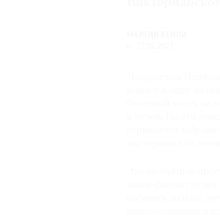
Викторианской
МАРТИН БЕЙЛИ
27.02.2023
Лондонская Национа
пожалуй, одну из с
билетный киоск на о
в музей. Но это лиш
скрывается заброше
викторианской эпохи
Это необычное прос
мини-филиал музея.
работать дольше, че
припозднившихся по