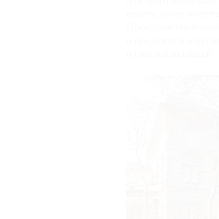
для этого подземног
власти, киоск могут 
Пространство площа
и послужит площадк
и киноинсталляций.