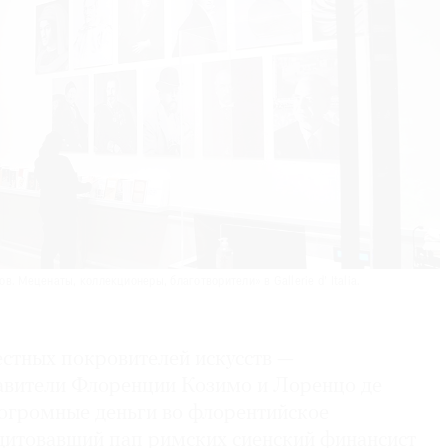
. Мецена­ты, коллекционеры, благотво­рители» в Gallerie d’ Italia.
естных покровителей искусств —
авители Флоренции Козимо и Лоренцо де
огромные деньги во флорентийское
дитовавший пап римских сиенский финансист