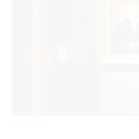
© 2021 The Art Newspaper Russia
Выставка «От Ме­дичи до Ротшильдов. Мецена­ты, коллекционеры, благотво­рит
Фото: Gallerie d’ Italia