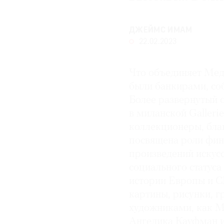
ДЖЕЙМС ИМАМ
22.02.2023
Что объединяет Ме­д
были банкирами, со
Более развернутый о
в миланской Galleri
коллекционеры, благ
посвящена роли фин
произведений искусс
социального статуса
истории Европы и С
картины, рисунки, 
художниками, как М
Ангелика Кауфман 