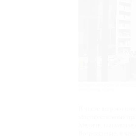
Выставка «От Ме­дичи до Ротшильдов
Фото: Gallerie d’ Italia
В числе широко изв
могущественные пр
Медичи, вливавшие 
Возрождение, и кре