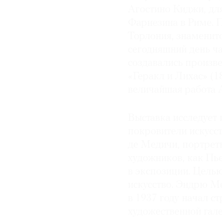
Агостино Киджи, дл
Фарнезина в Риме. П
Торлония, знаменито
сегодняшний день ча
создавались произве
«Геракл и Лихас» (1
величайшая работа 
Выставка исследует
покровители искусс
де Медичи, портреты
художников, как Пь
в экспозиции. Целью
искусство. Эндрю М
в 1937 году начал 
художественной гале