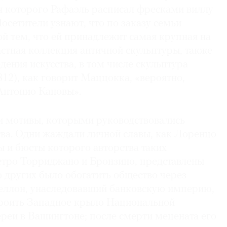
я которого Рафаэль расписал фресками виллу
осетители узнают, что по заказу семьи
й тем, что ей принадлежит самая крупная на
стная коллекция античной скульптуры, также
дения искусства, в том числе скульп­тура
812), как говорит Маццокка, «вероятно,
Антонио Кановы».
 и мотивы, которыми руководствовались
тва. Одни жаждали личной славы, как Лоренцо
 и бюсты которого авторства таких
етро Торриджано и Бронзино, представлены
 других было обогатить общество через
еллон, унаследовавший банковскую империю,
строить Западное крыло Национальной
реи в Вашингтоне; после смерти мецената его