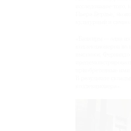
исследование того, 
Пьера Бурдье, экон
культурный и симво
«Банкиры — одна из
коллекционеров во в
выставки, Фернандо
продемонстрировать
приобретенные ими 
В результате склад
коллекционера».