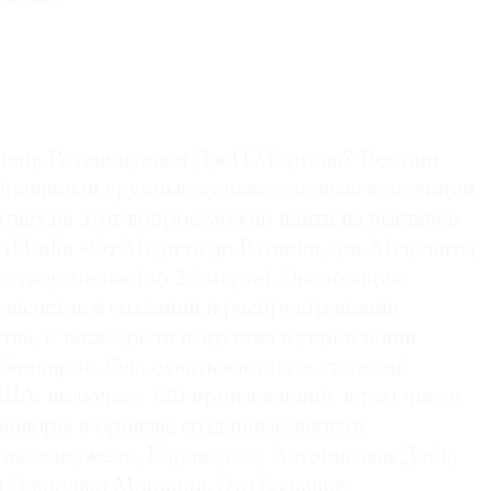
и­чи, Ротшильдов и Дж.П.Мор­гана? Все они
бравшими крупные художественные коллекции.
твет на этот вопрос можно найти на выставке
e d’Italia «От Медичи до Ротшильдов. Меценаты,
отворители» (до 26 марта). Экспозиция
ансистов в создании и распространении
тва, а также роли искусства в укреплении
 банкиров. Она охватывает пять столетий
ША, включает 120 произведений, в том числе
гравюры и бронзы, созданные такими
икеланджело, Караваджо, Антонис ван Дейк,
и Джорджо Моранди. Это большое