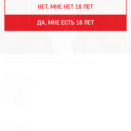
THE
НЕТ, МНЕ НЕТ 18 ЛЕТ
ART
NEWSPAPER
В
ДА, МНЕ ЕСТЬ 18 ЛЕТ
МИРЕ
ЕЖЕГОДНАЯ
ПРЕМИЯ
КИНОФЕСТИВАЛЬ
Коллекционер Игорь Сысолятин.
Фото: Музей русской иконы/Коллекция Игоря Сысолятина
Подписаться
на
новости
Подписаться
на
газету
№103