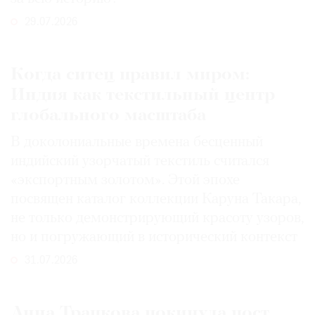
29.07.2026
Когда ситец правил миром:
Индия как текстильный центр
глобального масштаба
В доколониальные времена бесценный
индийский узорчатый текстиль считался
«экспортным золотом». Этой эпохе
посвящен каталог коллекции Каруна Такара,
не только демонстрирующий красоту узоров,
но и погружающий в исторический контекст
31.07.2026
Анна Трапкова покинула пост