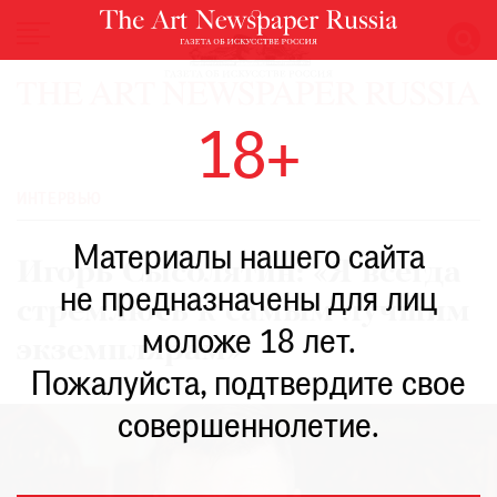
НОВОСТИ
18+
ВЫСТАВКИ
РЕСТАВРАЦИЯ
ИНТЕРВЬЮ
КНИГИ
Материалы нашего сайта
ПО
Игорь Сысолятин: «Я всегда
ПУТИ
не предназначены для лиц
стремлюсь к самым лучшим
РЕЙТИНГ
моложе 18 лет.
МУЗЕЕВ
экземплярам»
РОСКОШЬ
Пожалуйста, подтвердите свое
ПРИГЛАШЕНИЯ
совершеннолетие.