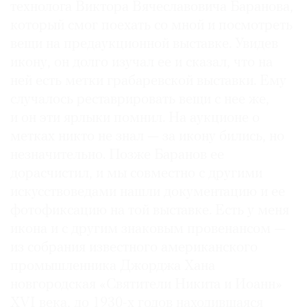
технолога Виктора Вячеславовича Баранова,
который смог поехать со мной и посмотреть
вещи на предаукционной выставке. Увидев
икону, он долго изучал ее и сказал, что на
ней есть метки грабаревской выставки. Ему
случалось реставрировать вещи с нее же,
и он эти ярлыки помнил. На аукционе о
метках никто не знал — за икону бились, но
незначительно. Позже Баранов ее
дорасчистил, и мы совместно с другими
искусствоведами нашли документацию и ее
фотофиксацию на той выставке. Есть у меня
икона и с другим знаковым провенансом —
из собрания известного американского
промышленника Джорджа Хана
новгородская «Святители Никита и Иоанн»
XVI века, до 1930-х годов находившаяся