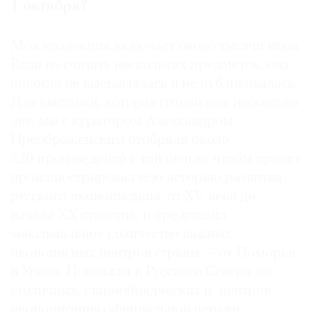
1 октября?
Моя коллекция включает около тысячи икон.
Если не считать нескольких предметов, она
©
никогда не выставлялась и не публиковалась.
2021
Для выставки, которая готовилась несколько
The
лет, мы с куратором Александром
Art
Преображенским отобрали около
Newspaper
320 произведений с той целью, чтобы проект
Russia
проиллюстрировал всю историю развития
русского иконописания, от XV века до
начала ХХ столетия, и представил
максимальное количество важных
иконописных центров страны — от Поморья
и Урала, Поволжья и Русского Севера до
столичных, старообрядческих и центров
иконописания официальной церкви.