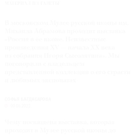
МАТЕРИАЛ ИЗ ГАЗЕТЫ
Где
найти
газету
В московском Музее русской иконы им.
Михаила Абрамова проходит выставка
Контакты
«Россия в ее иконе. Неизвестные
редакции
произведения XV — начала XX века
Авторы
из собрания Игоря Сысолятина». Мы
Медиакит
поговорили с владельцем
Mediakit
представленной коллекции о его страсти
и любимых экспонатах
СОФЬЯ БАГДАСАРОВА
09.08.2022
Чему посвящена выставка, которая
проходит в Музее русской иконы до