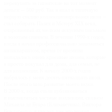
перекупить за гигантские на тот момент
деньги — 500 руб. Так я впал в типичную
первую стадию коллекционирования икон —
стал собирать Палех и Мстеру XIX века,
очарованный их мелким искусным письмом
и золотым сиянием. В течение 1990-х годов,
когда я начал профессионально заниматься
антиквариатом, время от времени
попадались очень красивые иконы, которые
я просто покупал для дома, для семьи, не
для коллекции. К началу 2000-х годов
набралось у меня десять-пятнадцать икон.
После этого шло развитие моего вкуса.
В 2000-х, когда стали публиковаться
и выставляться частные коллекции, скажем
Михаила де Буара (Елизаветина), Виктора
Бондаренко, я увидел, как это может