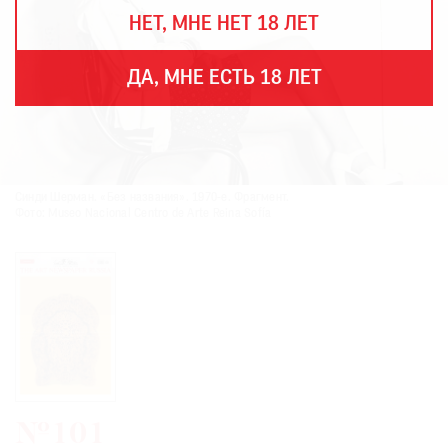
THE
НЕТ, МНЕ НЕТ 18 ЛЕТ
ART
NEWSPAPER
В
ДА, МНЕ ЕСТЬ 18 ЛЕТ
МИРЕ
ЕЖЕГОДНАЯ
ПРЕМИЯ
КИНОФЕСТИВАЛЬ
Синди Шерман. «Без названия». 1970-е. Фрагмент.
Фото: Museo Nacional Centro de Arte Reina Sofía
Подписаться
на
новости
Подписаться
на
газету
№101