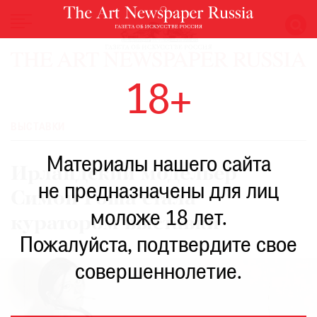
НОВОСТИ
18+
ВЫСТАВКИ
РЕСТАВРАЦИЯ
ВЫСТАВКИ
КНИГИ
Материалы нашего сайта
ПО
Ирландский модельер
ПУТИ
не предназначены для лиц
Симон Роша стала
РЕЙТИНГ
моложе 18 лет.
МУЗЕЕВ
куратором выставки
РОСКОШЬ
Пожалуйста, подтвердите свое
ПРИГЛАШЕНИЯ
совершеннолетие.