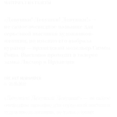
МАТЕРИАЛ ИЗ ГАЗЕТЫ
Где
найти
газету
«Девушки! Девушки! Девушки!» —
не самое очевидное название для
Контакты
серьезной выставки художников-
редакции
женщин, но именно его выбрала
Авторы
куратор — ирландский модельер Симон
Медиакит
Роша. Выставка проходит в галерее
Mediakit
замка Лисмор в Ирландии
THE ART NEWSPAPER
31.05.2022
«Девушки! Девушки! Девушки!» — не самое
очевидное название для серьезной выставки
художников-женщин, не только юных