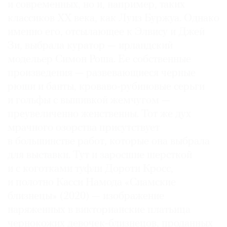
и современных, но и, например, таких
классиков ХХ века, как Луиз Буржуа. Однако
именно его, отсылающее к Элвису и Джей
Зи, выбрала куратор — ирландский
©
модельер Симон Роша. Ее собственные
2021
произведения — развевающиеся черные
The
рюши и банты, кроваво-рубиновые серьги
Art
и гольфы с вышивкой жемчугом —
Newspaper
преувеличенно женственны. Тот же дух
Russia
мрачного озорства присутствует
в большинстве работ, которые она выбрала
для выставки. Тут и заросшие шерсткой
и с коготками туфли Дороти Кросс,
и полотно Касси Намода «Сиамские
близнецы» (2020) — изображение
наряженных в викторианские платьица
чернокожих девочек-близнецов, проданных