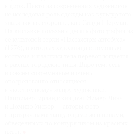
в цирк. Никто из современных художников
не исследовал роль одежды как культурного
знака так всесторонне, как Синди Шерман.
На выставке показаны десять фотографий из
ее культовой серии «Пассажиры автобуса»
(1976), в которых художница с помощью
костюма и пластики тела перевоплощается
в разные городские типы. Впрочем, есть
и совсем современные и очень
опосредованно относящиеся
к «костюмному» жанру художники.
Например, ирландский дуэт Эймер Линч
и Домино Уискер — авторы фото
с призрачными танцующими женщинами,
обведенными по контуру швом из красных
ниток