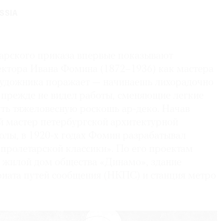
SSIA
арского приказа впервые показывают
ктора Ивана Фомина (1872–1936) как мастера
 художника поражает — начинаешь лихорадочно
 прежде не видел работы, сменяющие легкие
уть тяжеловесную роскошь ар-деко. Начав
ий мастер петербургской архитектурной
олы, в 1920-х годах Фомин разрабатывал
«пролетарской классики». По его проектам
 жилой дом общества «Динамо», здание
иата путей сообщения (НКПС) и станция метро