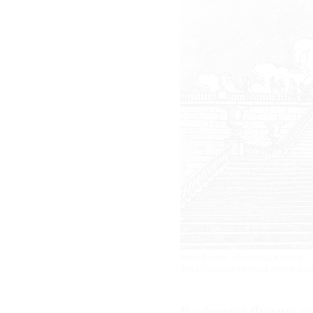
Иван Фомин. «Лестница в парке». 
Фото: Государственный музей арх
В офортах Фомин со