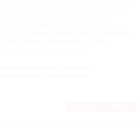
икой и резкими ракурсами, иногда населяя
ажаемые здания фигурками людей. На
аботы от студенческих, как «Курзал на
(1909 и поздние оттиски серии), до офортов
 с изображением маскаронов, которые
вал затем в своих проектах
зей архитектуры им. А.В.Щусева
сикой. Офорты Ивана Фомина»
ПОДПИСАТЬСЯ НА НОВОСТИ