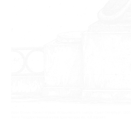
© 2021 The Art Newspaper Russia
Иван Фомин. Проект ограды Исаакиевского сквера. Санкт-Петербург. 1910
Фото: Государственный музей архитектуры им. А.В.Щусева