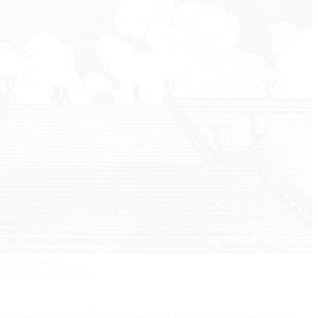
1909. Фрагмент.
итектуры им. А.В.Щусева
единял подробную детализацию и сложность