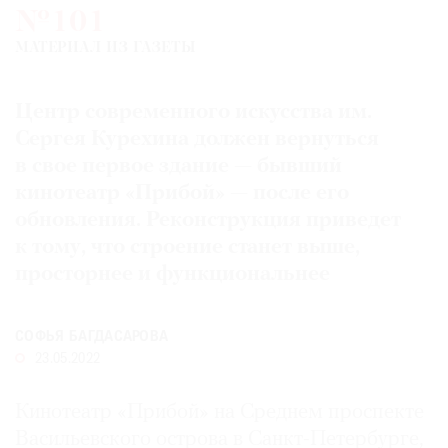
№101
Где
найти
МАТЕРИАЛ ИЗ ГАЗЕТЫ
газету
Центр современного искусства им.
Контакты
редакции
Сергея Курехина должен вернуться
Авторы
в свое первое здание — бывший
кинотеатр «Прибой» — после его
Медиакит
обновления. Реконструкция приведет
Mediakit
к тому, что строение станет выше,
просторнее и функциональнее
СОФЬЯ БАГДАСАРОВА
23.05.2022
Кинотеатр «Прибой» на Среднем проспекте
Васильевского острова в Санкт-Петербурге,