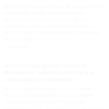
Музей Тейт проливает свет на «невероятное
мастерство, магию и разнообразие»
творчества Джеймса Уистлера. Но как
получилось, что лондонская выставка —
всего четвертая ретроспектива художника
за всю историю?
29.07.2026
Когда ситец правил миром:
Индия как текстильный центр
глобального масштаба
В доколониальные времена бесценный
индийский узорчатый текстиль считался
«экспортным золотом». Этой эпохе
посвящен каталог коллекции Каруна Такара,