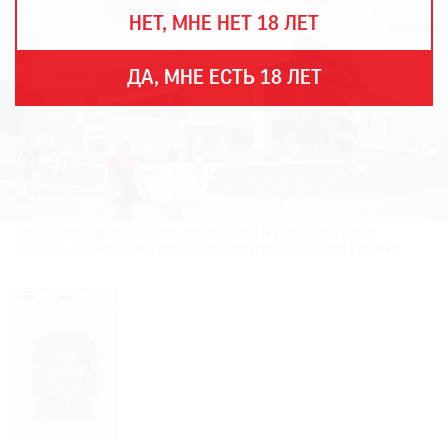
THE
НЕТ, МНЕ НЕТ 18 ЛЕТ
ART
NEWSPAPER
В
ДА, МНЕ ЕСТЬ 18 ЛЕТ
МИРЕ
ЕЖЕГОДНАЯ
ПРЕМИЯ
КИНОФЕСТИВАЛЬ
Проект реконструкции Центра современного искусства им. Сергея
Курёхина. Рендер: Центр современного искусства им. Сергея Курёхина
Подписаться
на
новости
Подписаться
на
газету