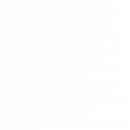
построенный в 1966 году, был типовой
стекляшкой без гардероба и нормального
отопления. Однако многие его любили:
после того как в 2003-м там поселился
©
Центр современного искусства им. Сергея
2021
Курехина, это место стало культовым — как
The
для ценителей современного искусства, так
Art
и для фанатов самой разнообразной
Newspaper
Russia
и странной музыки со всего мира. Важное
значение приобрела и ежегодно
присуждаемая Премия Курехина в области
современного искусства. Со временем
здание окончательно обветшало, в 2011 году
город объявил конкурс, и наконец
в 2016 году «Прибой» ушел на
реконструкцию. Планировалось грандиозное