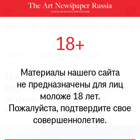
НОВОСТИ
18+
ВЫСТАВКИ
РЕСТАВРАЦИЯ
НОВОСТИ
САНКТ-ПЕТЕРБУРГ РОССИЯ
КНИГИ
Материалы нашего сайта
ПО
Прежний дом Центра
ПУТИ
не предназначены для лиц
Курехина на Васильевском
РЕЙТИНГ
моложе 18 лет.
МУЗЕЕВ
острове обретет новые
РОСКОШЬ
Пожалуйста, подтвердите свое
измерения
ПРИГЛАШЕНИЯ
совершеннолетие.