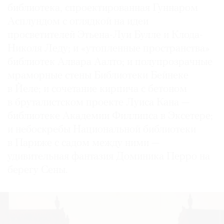
библиотека, спроектированная Гуннаром
Асплундом с оглядкой на идеи
просветителей Этьена-Луи Булле и Клода-
Николя Леду; и «утопленные пространства»
библиотек Алвара Аалто; и полупрозрачные
мраморные стены Библиотеки Бейнеке
в Йеле; и сочетание кирпича с бетоном
в бруталистском проекте Луиса Кана —
библиотеке Академии Филлипса в Эксетере;
и небоскребы Национальной библиотеки
в Париже с садом между ними —
удивительная фантазия Доминика Перро на
берегу Сены.