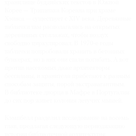
хранилище буддийских текстов в Южной
Корее — Трипитака Кореана при храме
Хэинса — существует с XIV века. Деревянные
таблички там располагались на открытых
деревянных стеллажах, чтобы воздух
свободно циркулировал. В 1970-е годы
таблички попробовали хранить в бетонных
бункерах, но в них они стали погибать. А вот
против насекомых даже архитекторы
бессильны, и хранители прибегают к разным
способам защиты, порой экстравагантным.
В библиотеке дворца в Мафре в Португалии
до сих пор живет колония летучих мышей.
Кэмпбелл разделил исследование на восемь
глав, предлагая следующую периодизацию
истории библиотечной архитектуры: