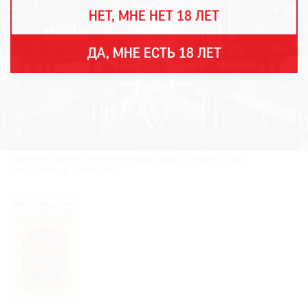
THE
НЕТ, МНЕ НЕТ 18 ЛЕТ
ART
NEWSPAPER
В
ДА, МНЕ ЕСТЬ 18 ЛЕТ
МИРЕ
ЕЖЕГОДНАЯ
ПРЕМИЯ
КИНОФЕСТИВАЛЬ
Библиотека имени Хосе Васконселоса. Мехико, Мексика, 2006.
Фото: Thames & Hudson, 2020
Подписаться
на
новости
Подписаться
на
газету