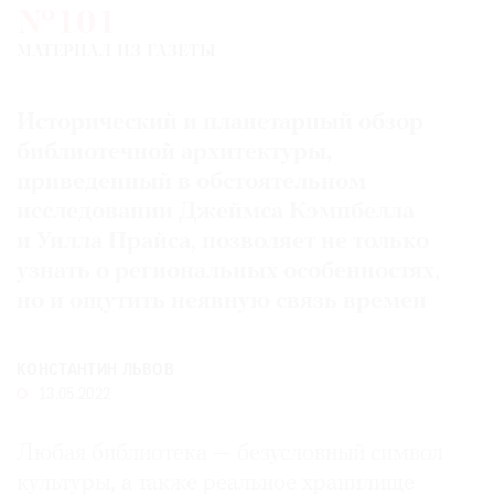
№101
Где
найти
МАТЕРИАЛ ИЗ ГАЗЕТЫ
газету
Исторический и планетарный обзор
Контакты
редакции
библиотечной архитектуры,
Авторы
приведенный в обстоятельном
исследовании Джеймса Кэмпбелла
Медиакит
и Уилла Прайса, позволяет не только
Mediakit
узнать о региональных особенностях,
но и ощутить неявную связь времен
КОНСТАНТИН ЛЬВОВ
13.05.2022
Любая библиотека — безусловный символ
культуры, а также реальное хранилище