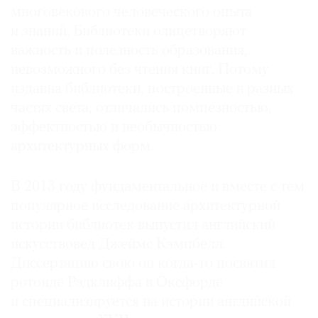
многовекового человеческого опыта
и знаний. Библиотеки олицетворяют
важность и полезность образования,
невозможного без чтения книг. Потому
©
издавна библиотеки, построенные в разных
2021
частях света, отличались помпезностью,
The
эффектностью и необычностью
Art
архитектурных форм.
Newspaper
Russia
В 2013 году фундаментальное и вместе с тем
популярное исследование архитектурной
истории библиотек выпустил английский
искусствовед Джеймс Кэмпбелл.
Диссертацию свою он когда-то посвятил
ротонде Рэдклиффа в Окс­форде
и специализируется на истории английской