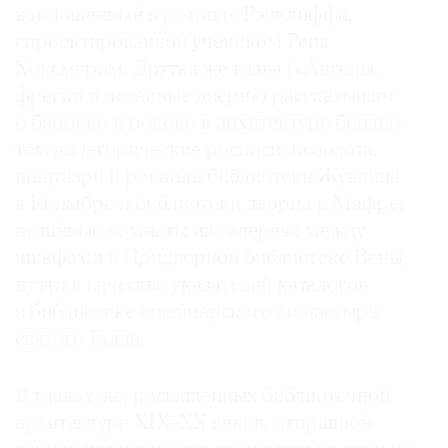
воплощенный в ротонде Рэдклиффа,
спроектированной учеником Рена
Хоксмуром. Другая же глава («Ангелы,
фрески и потайные двери») рассказывает
о барокко и рококо в архитектуре библио­
тек: аллегорические росписи; позолота,
шинуазри и рокайли библиотеки Жуанина
в Коимбре и библиотеки дворца в Мафре;
потайные комнаты на галереях между
шкафами в Придворной библиотеке Вены;
путти в качестве указателей каталогов
в библиотеке швейцарского монастыря
святого Галла.
В главах же, посвященных библиотечной
архитектуре XIX–XX веков, отправной