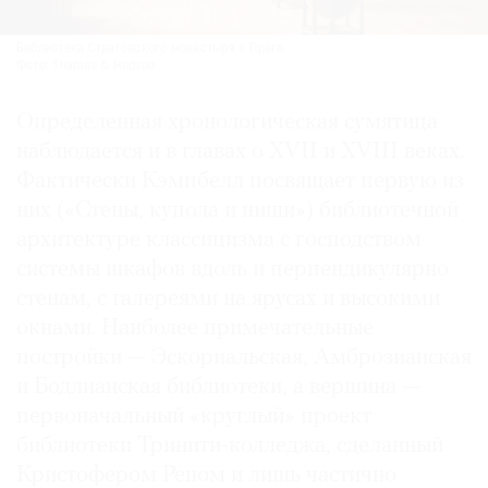
Библиотека Страговского монастыря в Праге.
Фото: Thames & Hudson
Определенная хронологическая сумятица
наблюдается и в главах о XVII и XVIII веках.
Фактически Кэмпбелл посвящает первую из
них («Стены, купола и ниши») библио­течной
архитектуре классицизма с господством
системы шкафов вдоль и перпендикулярно
стенам, с галереями на ярусах и высокими
окнами. Наиболее примечательные
постройки — Эскориальская, Амброзианская
и Бодлианская библиотеки, а вершина —
первоначальный «круглый» проект
библиотеки Тринити-колледжа, сделанный
Кристофером Реном и лишь частично