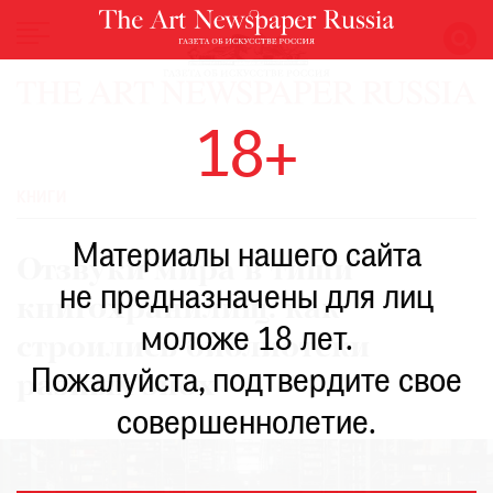
НОВОСТИ
18+
ВЫСТАВКИ
РЕСТАВРАЦИЯ
КНИГИ
КНИГИ
Материалы нашего сайта
ПО
Отзвуки мира в тиши
ПУТИ
не предназначены для лиц
книгохранилищ: как
РЕЙТИНГ
моложе 18 лет.
МУЗЕЕВ
строились библиотеки
РОСКОШЬ
Пожалуйста, подтвердите свое
разных эпох
ПРИГЛАШЕНИЯ
совершеннолетие.