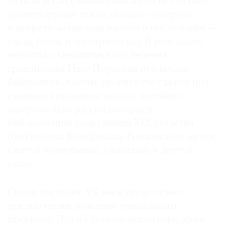
точкой исследования становятся не столько
архитектурные стили, сколько «энергия
и вещество»: сначала железо и газ, позднее —
сталь, бетон и электричество. В результате
несколько механического деления
грандиозная Нью-Йоркская публичная
библиотека (восемь уровней стеллажей под
главным читальным залом), достойно
завершающая ряд выдающихся
библиотечных сооружений XIX столетия
(библиотеки Кембриджа, Британского музея,
Святой Женевьевы), оказалась в другой
главе.
Среди построек ХХ века автор отдает
предпочтение поистине уникальным
проектам. Это и Стокгольмская городская