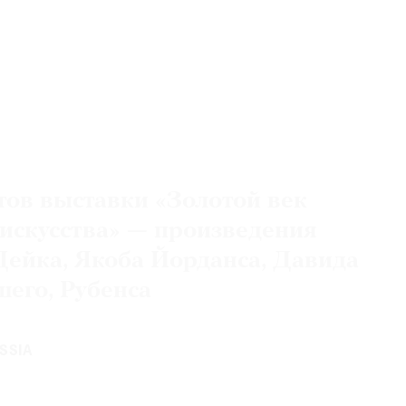
ов выставки «Золотой век
искусства» — произведения
Дейка, Якоба Йорданса, Давида
его, Рубенса
SSIA