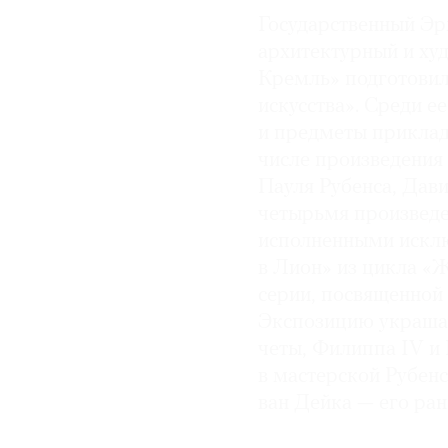
Государственный Эр
архитектурный и ху
Кремль» подготовил
искусства». Среди е
и предметы приклад
числе произведения
Пауля Рубенса, Дав
четырьмя произведе
исполненными исклю
в Лион» из цикла «
серии, посвященной
Экспозицию украшаю
четы, Филиппа IV и
в мастерской Рубенс
ван Дейка — его ра