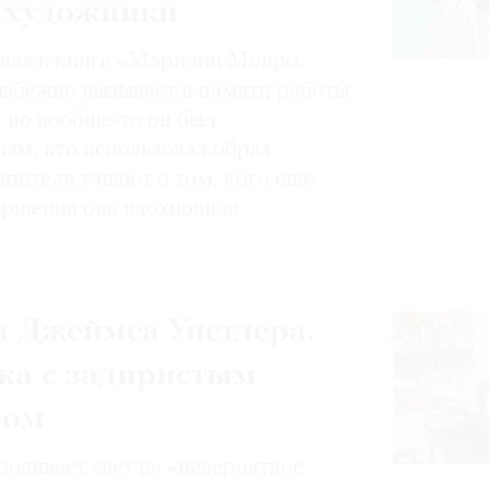
 художники
нная в книге «Мэрилин Монро.
избежно вызывает в памяти работы
, но вообще-то он был
ным, кто использовал образ
итатели узнают о том, кого еще
вершения она вдохновила
 Джеймса Уистлера,
ка с задиристым
ром
роливает свет на «невероятное