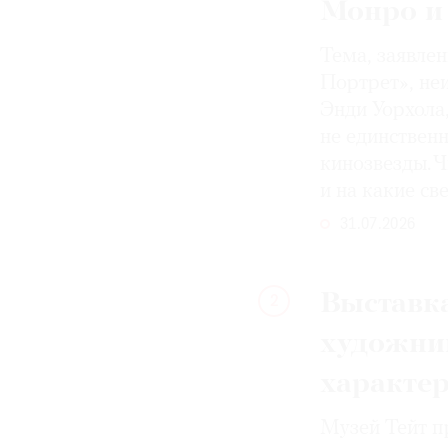
Монро и
Тема, заявле
Портрет», не
Энди Уорхола
не единствен
кинозвезды. Ч
и на какие с
31.07.2026
Выставка
2
художни
характе
Музей Тейт п