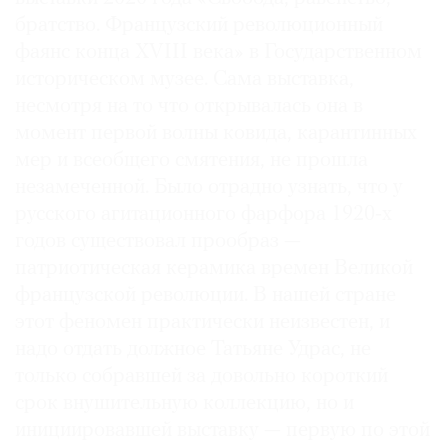
братство. Французский революционный
фаянс конца XVIII века» в Государственном
историческом музее. Сама выставка,
несмотря на то что открывалась она в
©
2021
момент первой волны ковида, карантинных
The
мер и всеобщего смятения, не прошла
Art
незамеченной. Было отрадно узнать, что у
Newspaper
русского агитационного фарфора 1920‑х
Russia
годов существовал прообраз —
патриотическая керамика времен Великой
французской революции. В нашей стране
этот феномен практически неизвестен, и
надо отдать должное Татьяне Удрас, не
только собравшей за довольно короткий
срок внушительную коллекцию, но и
инициировавшей выставку — первую по этой