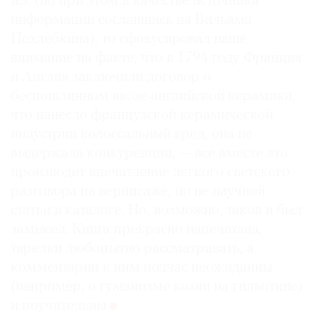
н.э. (но при этом в качестве источника
информации сославшись на Вильяма
Похлебкина), то сфокусировал наше
внимание на факте, что в 1794 году Франция
и Англия заключили договор о
беспошлинном ввозе английской керамики,
что нанесло французской керамической
индустрии колоссальный вред, она не
выдержала конкуренции, — все вместе это
производит впечатление легкого светского
разговора на вернисаже, но не научной
статьи в каталоге. Но, возможно, таков и был
замысел. Книга прекрасно напечатана,
тарелки любопытно рассматривать, а
комментарии к ним подчас неожиданны
(например, о гуманизме казни на гильотине)
и поучительны