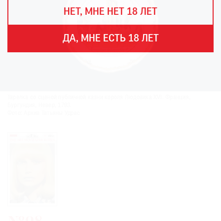
THE
НЕТ, МНЕ НЕТ 18 ЛЕТ
ART
NEWSPAPER
В
ДА, МНЕ ЕСТЬ 18 ЛЕТ
МИРЕ
ЕЖЕГОДНАЯ
ПРЕМИЯ
КИНОФЕСТИВАЛЬ
Тарелка со сценой публичной казни короля Людовика XVI. Франция,
Бургундия, Невер, 1793.
Фото: Архив Татьяны Удрас
Подписаться
на
новости
Подписаться
на
газету