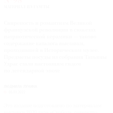
№98
Где
МАТЕРИАЛ ИЗ ГАЗЕТЫ
найти
газету
Свирепость и романтизм Великой
Контакты
французской революции в сюжетах
редакции
патриотической керамики — таково
Авторы
содержание каталога выставки,
Медиакит
проходившей в Историческом музее.
Mediakit
Предметы посуды из собрания Татьяны
Удрас стали настоящим гидом
по легендарной эпохе
ЛЮДМИЛА ЛУНИНА
05.03.2022
Это издание подготовлено по материалам
выставки 2020 года «Свобода, равенство,