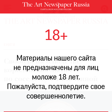
НОВОСТИ
18+
ВЫСТАВКИ
РЕСТАВРАЦИЯ
КНИГИ
КНИГИ
Материалы нашего сайта
ПО
Свобода на блюдечке:
ПУТИ
не предназначены для лиц
королевская лилия
РЕЙТИНГ
моложе 18 лет.
МУЗЕЕВ
по соседству с гильотиной
РОСКОШЬ
Пожалуйста, подтвердите свое
ПРИГЛАШЕНИЯ
совершеннолетие.