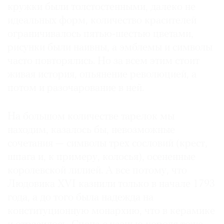
кружки были толстостенными, далеко не
идеальных форм, количество красителей
ограничивалось пятью‑шестью цветами,
рисунки были наивны, а эмблемы и символы
часто повторялись. Но за всем этим стоит
живая история, опьянение революцией, а
потом и разочарование в ней.
На большом количестве тарелок мы
находим, казалось бы, невозможные
сочетания — символы трех сословий (крест,
шпага и, к примеру, колосья), осененные
королевской лилией. А все потому, что
Людовика XVI казнили только в начале 1793
года, а до того была надежда на
конституционную монархию, что в керамике