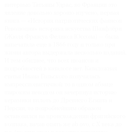
интервью Татьяны Удрас, во Франции это
явление довольно хорошо изучено, первая
книга — «История патриотических фаянсов
Революции» историка искусства Шанфлёри
(Жюля Франсуа Феликса Юссона) — была
напечатала еще в 1866 году и только при
жизни автора выдержала несколько изданий.
И тем обиднее, что всех нюансов и
подробностей в каталоге нет. Каталожная
статья Ивана Гольского получилась
импрессионистичной: то в одном абзаце
широким неводом он зачерпнул историю
керамики вплоть до Древнего Египта и
Персии, то подробнейшим образом
остановился на происхождении фригийского
колпака, начав опять же ab ovо, c X века до