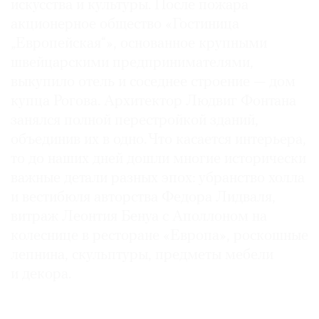
искусства и культуры. После пожара
акционерное общество «Гостиница
„Европейская“», основанное крупными
швейцарскими предпринимателями,
выкупило ­отель и соседнее строение — дом
купца Рогова. Архитектор Людвиг Фонтана
занялся полной перестройкой зданий,
объединив их в одно. Что касается интерьера,
то до наших дней дошли многие исторически
важные детали разных эпох: убранство холла
и вестибюля авторства Федора Лидваля,
витраж Леонтия Бенуа с Аполлоном на
колеснице в ресторане «Европа», роскошные
лепнина, скульптуры, предметы мебели
и декора.