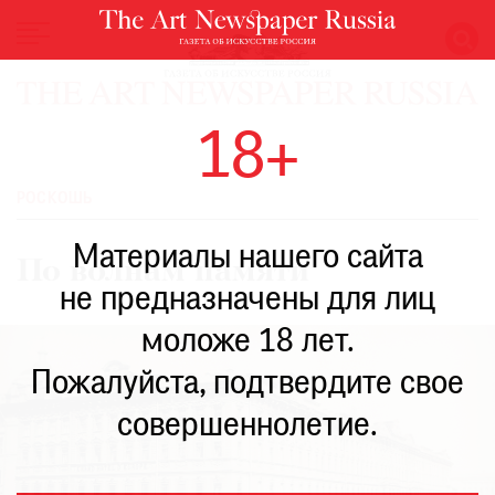
НОВОСТИ
18+
ВЫСТАВКИ
РЕСТАВРАЦИЯ
РОСКОШЬ
КНИГИ
Материалы нашего сайта
ПО
По волнам памяти
ПУТИ
не предназначены для лиц
РЕЙТИНГ
моложе 18 лет.
МУЗЕЕВ
РОСКОШЬ
Пожалуйста, подтвердите свое
ПРИГЛАШЕНИЯ
совершеннолетие.