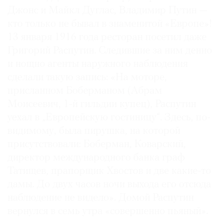
Джонс и Майкл Дуглас, Владимир Путин —
кто только не бывал в знаменитой «Европе»!
13 января 1916 года ресторан посетил даже
Григорий Распутин. Следившие за ним денно
и нощно агенты наружного наблюдения
сделали такую запись: «На моторе,
присланном Боберманом (Абрам
Моисеевич, 1-й гильдии купец), Распутин
уехал в „Европейскую гостиницу“. Здесь, по-
видимому, была пирушка, на которой
присутствовали: Боберман, Коварский,
директор международного банка граф
Татищев, прапорщик Хвостов и две какие-то
дамы. До двух часов ночи выхода его отсюда
наблюдение не видело». Домой Распутин
вернулся в семь утра «совершенно пьяный».