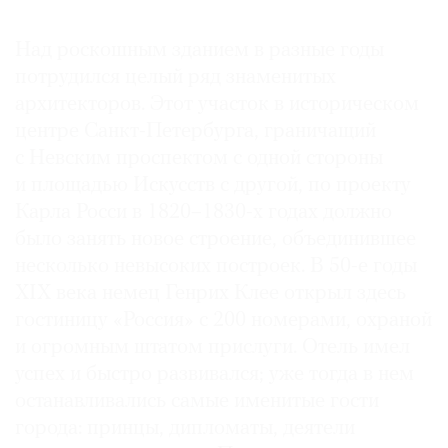
Над роскошным зданием в разные годы
потрудился целый ряд знаменитых
архитекторов. Этот участок в историческом
©
центре Санкт-Петербурга, граничащий
2021
The
с Невским проспектом с одной стороны
Art
и площадью Искусств с другой, по проекту
Newspaper
Карла Росси в 1820–1830-х годах должно
Russia
было занять новое строение, объединившее
несколько невысоких построек. В ­50-е годы
XIX века немец Генрих Клее открыл здесь
гостиницу «Россия» с 200 номерами, охраной
и огромным штатом прислуги. ­Отель имел
успех и быстро развивался; уже тогда в нем
останавливались самые именитые гости
города: принцы, дипломаты, деятели