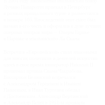
В 2004 году знаменитый итальянский тенор
Лучано Паваротти приехал в Петербург
в рамках прощального турне и разместился
в номере 105. Впоследствии этот сьют был
назван в его честь и оформлен в духе лучших
оперных театров мира — Оперы Гарнье
в Париже и итальянского Ла Скала.
Встречи в «Европейской» стали знаковыми
для многих политиков и деятелей искусства:
здесь в свое время император Николай II
принимал принца Сиама Чакрабона,
Виссарион Белинский встречался
с Александром Герценом и Иваном
Панаевым, а Иван Тургенев обедал
с Достоевским. Александр Вертинский
и Александр Галич в 1951-м прожили