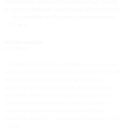
Роскошное убранство, именитые гости
Где
и статус главной гостиницы Петербурга
найти
— «Гранд Отелю Европа» исполнилось
газету
147 лет
Контакты
редакции
ТАЯ ЛИСТОПАДОВА
Авторы
01.03.2022
Медиакит
Mediakit
Старейшая в России гостиница класса люкс
«Гранд Отель Европа» празднует 147-й день
рождения. За эти полтора века здесь
произошло немало важных и интересных
событий: архитектурные трансформации,
судьбоносные встречи, концерты звезд
мировой величины, курьезные случаи
и многое другое, о чем хранят память стены
отеля.