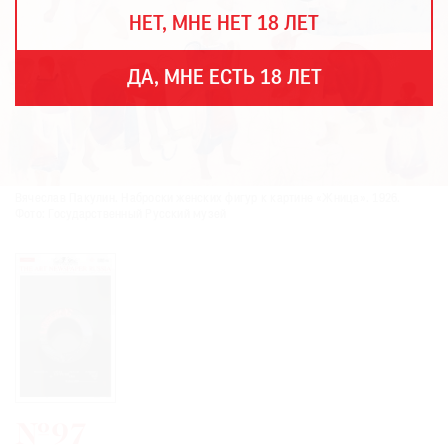
THE
НЕТ, МНЕ НЕТ 18 ЛЕТ
ART
NEWSPAPER
В
ДА, МНЕ ЕСТЬ 18 ЛЕТ
МИРЕ
ЕЖЕГОДНАЯ
ПРЕМИЯ
КИНОФЕСТИВАЛЬ
Вячеслав Пакулин. Наброски женских фигур к картине «Жница». 1926.
Фото: Государственный Русский музей
Подписаться
на
новости
Подписаться
на
газету
№97