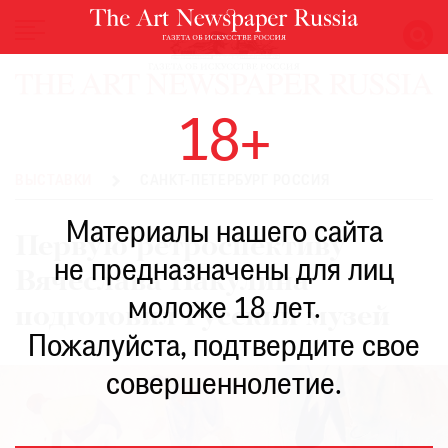
НОВОСТИ
18+
ВЫСТАВКИ
РЕСТАВРАЦИЯ
ВЫСТАВКИ
САНКТ-ПЕТЕРБУРГ РОССИЯ
КНИГИ
Материалы нашего сайта
ПО
Первую ретроспективу
ПУТИ
не предназначены для лиц
Вячеслава Пакулина
РЕЙТИНГ
моложе 18 лет.
МУЗЕЕВ
подготовил Русский музей
РОСКОШЬ
Пожалуйста, подтвердите свое
ПРИГЛАШЕНИЯ
совершеннолетие.