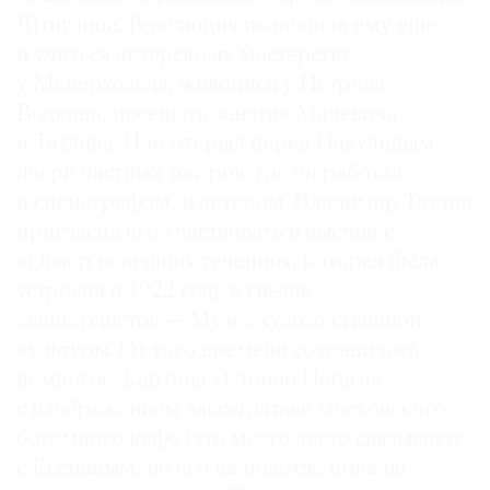
Штиглица. Революция позволила ему еще
и учиться актерскому мастерству
у Мейерхольда, живописи у Петрова-
Водкина, посещать занятия Малевича
и Татлина. Нэп открыл перед Пакулиным
двери частных театров, где он работал
и сценографом, и актером. Владимир Татлин
пригласил его участвовать в выставке
«Обзор новейших течений», которая была
устроена в 1922 году в гнезде
авангардистов — Музее художественной
культуры. От того времени сохранилось
немногое. Картина «Стойло Пегаса»
с изображением завсегдатаев московского
богемного кафе (это место часто связывают
с Есениным, но его на полотне пока не