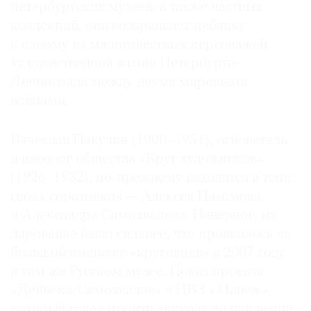
петербургских музеев, а также частных
коллекций, они возвращают публику
к одному из малоизвестных персонажей
художественной жизни Петербурга-
©
Ленинграда между двумя мировыми
2021
войнами.
The
Art
Вячеслав Пакулин (1900–1951), основатель
Newspaper
и идеолог общества «Круг художников»
Russia
(1926–1932), по-прежнему находится в тени
своих соратников — Алексея Пахомова
и Александра Самохвалова. Наверное, их
дарование было сильнее, что проявилось на
большой выставке «круговцев» в 2007 году
в том же Русском музее. Показ проекта
«Дейнека/Самохвалов» в ЦВЗ «Манеж»,
который успел пройти аккурат до пандемии,