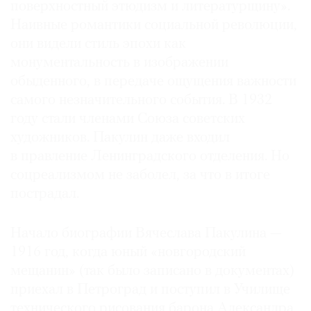
поверхностный этюдизм и литературщину».
Наивные романтики социальной революции,
они видели стиль эпохи как
монументальность в изображении
обыденного, в передаче ощущения важности
самого незначительного события. В 1932
году стали членами Союза советских
художников. Пакулин даже входил
в правление Ленинградского отделения. Но
соцреализмом не заболел, за что в итоге
пострадал.
Начало биографии Вяче­слава Пакулина —
1916 год, когда юный «новгородский
мещанин» (так было записано в документах)
приехал в Петроград и поступил в Училище
технического рисования барона Александра