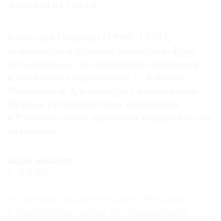
МАТЕРИАЛ ИЗ ГАЗЕТЫ
Где
найти
газету
Вячеслав Пакулин (1900–1951),
основатель и идеолог общества «Круг
Контакты
художников», по-прежнему находится
редакции
в тени своих соратников — Алексея
Авторы
Пахомова и Александра Самохвалова.
Медиакит
Первая ретроспектива художника
Mediakit
в Русском музее призвана исправить эту
ситуацию
ВАДИМ МИХАЙЛОВ
24.01.2022
Экспозиция включает более 200 картин
и графических листов из собраний пяти