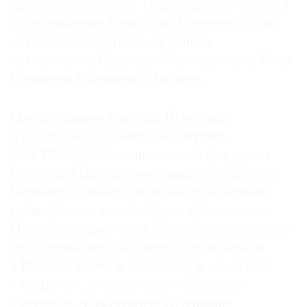
идентифицировали). Под вопросом остается
и изображение Всеволода Мейерхольда на
«Мужском портрете». В ранних
натюрмортах Пакулин «берет уроки» у Поля
Сезанна и Владимира Татлина.
После слияния Училища Штиглица
и Академии художеств образуется
ВХУТЕМАС. Его живописный факультет
Вячеслав Пакулин оканчивает в 1925 году.
Начинается поиск стиля эпохи. В первые
годы существования «Круга художников»
Пакулин создает свои лучшие произведения:
монументальную «Жницу» (ее показали
в Русском музее в 1927 году) и «Девушку
с ведрами», романтичную «Девушку
с веером», чувственную «Женщину