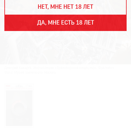
THE
НЕТ, МНЕ НЕТ 18 ЛЕТ
ART
NEWSPAPER
В
ДА, МНЕ ЕСТЬ 18 ЛЕТ
МИРЕ
ЕЖЕГОДНАЯ
ПРЕМИЯ
КИНОФЕСТИВАЛЬ
Дмитрий Каварга. Инсталляция «Транспортное вещество». Фрагмент.
Фото: Музей транспорта Москвы
Подписаться
на
новости
Подписаться
на
газету