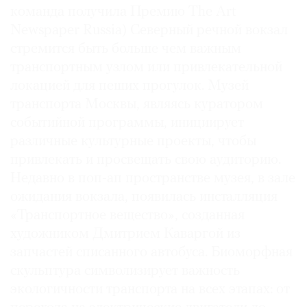
команда получила Премию The Art
Newspaper Russia) Северный речной вокзал
стремится быть больше чем важным
транспортным узлом или привлекательной
©
локацией для пеших прогулок. Музей
2021
транспорта Москвы, являясь куратором
The
событийной программы, инициирует
Art
различные культурные проекты, чтобы
Newspaper
Russia
привлекать и просвещать свою аудиторию.
Недавно в поп-ап пространстве музея, в зале
ожидания вокзала, появилась инсталляция
«Транспортное вещество», созданная
художником Дмитрием Каваргой из
запчастей списанного автобуса. Биоморфная
скульптура символизирует важность
экологичности транспорта на всех этапах: от