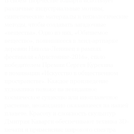
В своем творчестве Каварга использует
различные индустриальные мотивы,
синтетические материалы и технологические
методы, чтобы создавать загадочные
«вещества». Одно из них, «Обитаемое
вещество», появившееся в ленд-артпарке
деревни Никола-Ленивец в рамках
фестиваля «Архстояние-2016», стало
победителем Премии Сергея Курехина
в номинации «Искусство в общественном
пространстве». Каждое произведение
художника похоже на невиданное
космическое существо или инопланетное
растение, неожиданно оказавшееся на нашей
планете. Красоту и сложность скульптур
Дмитрия Каварги обеспечивают техника 3D-
печати и применение широкого спектра