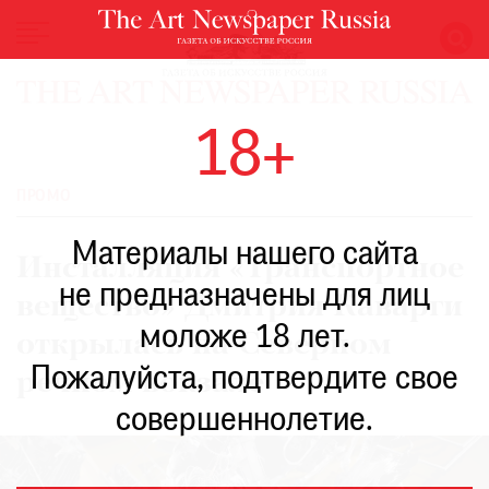
НОВОСТИ
18+
ВЫСТАВКИ
РЕСТАВРАЦИЯ
ПРОМО
КНИГИ
Материалы нашего сайта
ПО
Инсталляция «Транспортное
ПУТИ
не предназначены для лиц
вещество» Дмитрия Каварги
РЕЙТИНГ
моложе 18 лет.
МУЗЕЕВ
открылась на Северном
РОСКОШЬ
Пожалуйста, подтвердите свое
речном вокзале
ПРИГЛАШЕНИЯ
совершеннолетие.