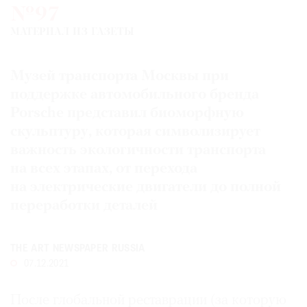
№97
Где
найти
МАТЕРИАЛ ИЗ ГАЗЕТЫ
газету
Музей транспорта Москвы при
Контакты
редакции
поддержке автомобильного бренда
Авторы
Porsche представил биоморфную
скульптуру, которая символизирует
Медиакит
важность экологичности транспорта
Mediakit
на всех этапах, от перехода
на электрические двигатели до полной
переработки деталей
THE ART NEWSPAPER RUSSIA
07.12.2021
После глобальной реставрации (за которую