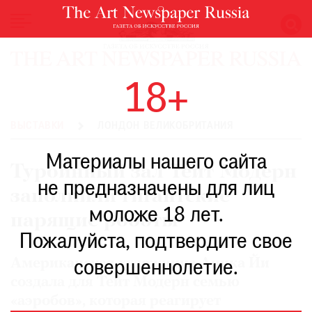
НОВОСТИ
18+
ВЫСТАВКИ
РЕСТАВРАЦИЯ
ВЫСТАВКИ
ЛОНДОН ВЕЛИКОБРИТАНИЯ
КНИГИ
Материалы нашего сайта
ПО
Турбинный зал Тейт Модерн
ПУТИ
не предназначены для лиц
заполнили гигантские
РЕЙТИНГ
моложе 18 лет.
МУЗЕЕВ
парящие роботы
РОСКОШЬ
Пожалуйста, подтвердите свое
ПРИГЛАШЕНИЯ
Американская художница Аника Йи
совершеннолетие.
создала для Тейт Модерн семью
«аэробов», которая реагирует