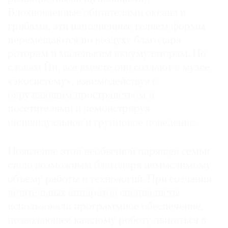
Где
Вдохновленные обитателями океана и
найти
грибами, эти наполненные гелием формы
газету
перемещаются по воздуху благодаря
роторам и маленьким аккумуляторам. По
Контакты
словам Йи, все вместе они создают в музее
редакции
«экосистему», взаимодействуя с
Авторы
окружающим пространством и
Медиакит
посетителями и демонстрируя
Mediakit
индивидуальное и групповое поведение.
Появление этой необычной парящей семьи
стало возможным благодаря немыслимому
объему работы и технологий. При создании
летательных аппаратов специалисты
использовали программное обеспечение,
позволяющее каждому роботу двигаться в