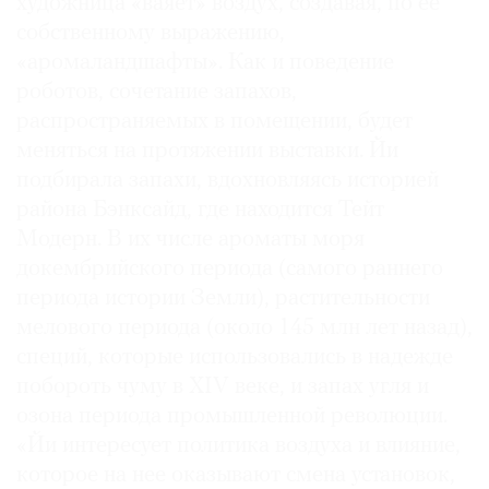
художница «ваяет» воздух, создавая, по ее
собственному выражению,
«аромаландшафты». Как и поведение
роботов, сочетание запахов,
распространяемых в помещении, будет
меняться на протяжении выставки. Йи
подбирала запахи, вдохновляясь историей
района Бэнксайд, где находится Тейт
Модерн. В их числе ароматы моря
докембрийского периода (самого раннего
периода истории Земли), растительности
мелового периода (около 145 млн лет назад),
специй, которые использовались в надежде
побороть чуму в XIV веке, и запах угля и
озона периода промышленной революции.
«Йи интересует политика воздуха и влияние,
которое на нее оказывают смена установок,