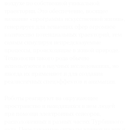
воздухе по собственной уникальной
траектории. Это обеспечение, носящее
название «программа искусственной жизни»,
генерирует для летающих сфер огромное
©
количество потенциальных траекторий, тем
2021
самым симулируя непредсказуемые
The
процессы, происходящие в живой природе.
Art
Технологии такого рода обычно
Newspaper
используются в научных исследованиях, но
Russia
иногда их применяют и для создания
реалистичных спецэффектов и анимации.
Роботы реагируют на окружающее
пространство и находящихся в нем людей
при помощи электронных сенсоров,
расположенных в разных частях Турбинного
зала. Передаваемые сигналы влияют на них и