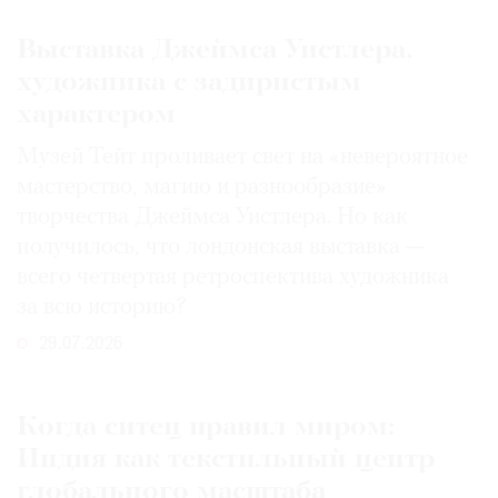
Выставка Джеймса Уистлера,
художника с задиристым
характером
Музей Тейт проливает свет на «невероятное
мастерство, магию и разнообразие»
творчества Джеймса Уистлера. Но как
получилось, что лондонская выставка —
всего четвертая ретроспектива художника
за всю историю?
29.07.2026
Когда ситец правил миром:
Индия как текстильный центр
глобального масштаба