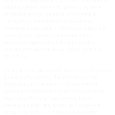
бизнеса. Разобраться в сложных отношениях
миллиардеров, искусствоведов и дилеров
пытаются авторы фильма «Утраченный
Леонардо», основанного на реальных
событиях с картиной «Спаситель мира» и в
то же время странно напоминающего
киноленту Кристофера Нолана «Довод» —
там сюжет закручивается вокруг рисунка
Брейгеля.
Не менее интересно наблюдать за событиями
фильма «Харджиев. Последний русский
футурист», посвященного драматичной
судьбе коллекционера и историка русского
авангарда Николая Харджиева. Как в
хорошем детективе, важна не только и не
столько интрига — не менее любопытно