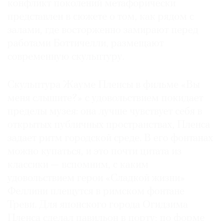
конфликт поколений метафорически
Где
представлен в сюжете о том, как рядом с
найти
залами, где восторженно замирают перед
газету
работами Боттичелли, размещают
Контакты
современную скульптуру.
редакции
Авторы
Скульптура Жауме Пленсы в фильме «Вы
Медиакит
меня слышите?» с удовольствием покидает
Mediakit
пределы музея: она лучше чувствует себя в
открытых публичных пространствах, Пленса
задает ритм городской среде. В его фонтанах
можно купаться, и это почти цитата из
классики — вспомним, с каким
удовольствием герои «Сладкой жизни»
Феллини плещутся в римском фонтане
Треви. Для японского города Огидзима
Пленса сделал павильон в порту; по форме