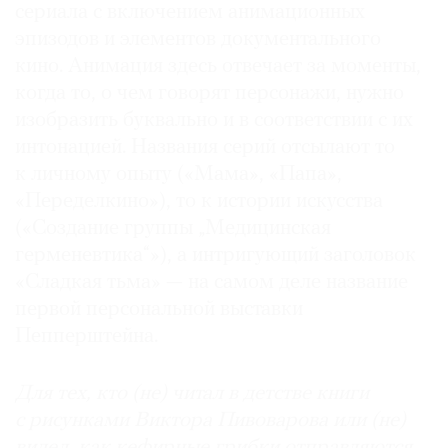
сериала с включением анимационных
эпизодов и элементов документального
кино. Анимация здесь отвечает за моменты,
когда то, о чем говорят персонажи, нужно
изобразить буквально и в соответствии с их
интонацией. Названия серий отсылают то
к личному опыту («Мама», «Папа»,
«Переделкино»), то к истории искусства
(«Создание группы „Медицинская
герменевтика“»), а интригующий заголовок
«Сладкая тьма» — на самом деле название
первой персональной выставки
Пепперштейна.
Для тех, кто (не) читал в детстве книги
с рисунками Виктора Пивоварова или (не)
видел, как кефирные грибки отправляются