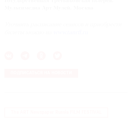
Государственная Tретьяковская галерея,
Мультимедиа Арт Музей, Москва
Уточнить расписание сеансов и приобрести
билеты можно на
www.tanrff.ru
ПОДПИСАТЬСЯ НА НОВОСТИ
The ART Newspaper Russia FILM FESTIVAL