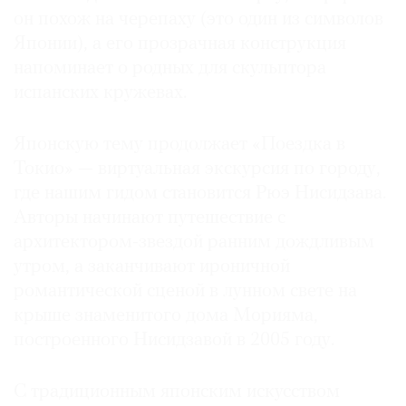
он похож на черепаху (это один из символов
Японии), а его прозрачная конструкция
напоминает о родных для скульптора
испанских кружевах.
©
2021
The
Японскую тему продолжает «Поездка в
Art
Токио» — виртуальная экскурсия по городу,
Newspaper
где нашим гидом становится Рюэ Нисидзава.
Russia
Авторы начинают путешествие с
архитектором-звездой ранним дождливым
утром, а заканчивают ироничной
романтической сценой в лунном свете на
крыше знаменитого дома Морияма,
построенного Нисидзавой в 2005 году.
С традиционным японским искусством