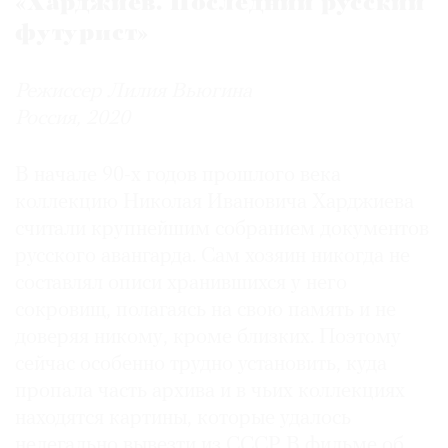
«Харджиев. Последний русский
футурист»
Режиссер Лилия Вьюгина
Россия, 2020
В начале 90-х годов прошлого века
коллекцию Николая Ивановича Харджиева
считали крупнейшим собранием документов
русского авангарда. Сам хозяин никогда не
составлял описи хранившихся у него
сокровищ, полагаясь на свою память и не
доверяя никому, кроме близких. Поэтому
сейчас особенно трудно установить, куда
пропала часть архива и в чьих коллекциях
находятся картины, которые удалось
нелегально вывезти из СССР. В фильме об