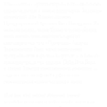
Знакомство с архитектором и его любимым
городом почти в жанре роуд-муви. За рулем
винтажной Alfa Romeo лауреат
Прицкеровской премии Рюэ Нисидзава. За
окнами дождь, виды Токио в черно-белом
кино иногда напоминают кадры из
снимавшегося там «Соляриса» Андрея
Тарковского. Роуд-муви постепенно
превращается в фильм-портрет — и самого
архитектора, и его города. Себя Ила Бека
и Луиза Лемуан тоже немного показали —
ведь их уже называют культовыми
режиссерами архитектурного мира.
Для тех, кто любит Японию, ценит
поэтическое кино и хочет знать, где и как