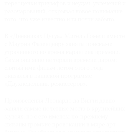
переоценки триумфов и неудач, увлечений и
разочарований, открывая новое понимание
того, что уже известно или почти забыто.
В «Дневниках Цугуа» Мигель Гомеш вместе
с Маурин Фазендейру заняты поисками
утраченного во время карантина времени.
Сами они явно не теряли времени даром:
снятый ими фильм летом этого года
оказался в каннской программе
«Двухнедельник режиссеров».
Произведения Леонардо да Винчи давно
заняли самые почетные места в крупнейших
музеях, но с его именем по-прежнему
связаны громкие провокации в мире арт-