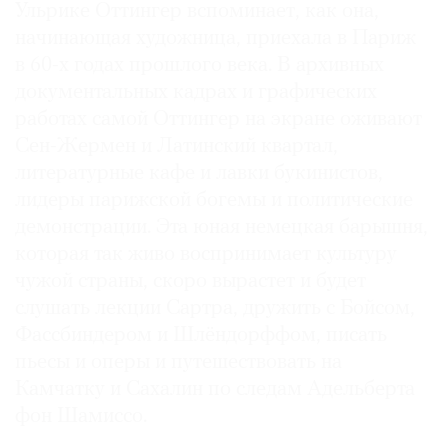
Ульрике Оттингер вспоминает, как она,
начинающая художница, приехала в Париж
в 60-х годах прошлого века. В архивных
документальных кадрах и графических
работах самой Оттингер на экране оживают
Сен-Жермен и Латинский квартал,
литературные кафе и лавки букинистов,
лидеры парижской богемы и политические
демонстрации. Эта юная немецкая барышня,
которая так живо воспринимает культуру
чужой страны, скоро вырастет и будет
слушать лекции Сартра, дружить с Бойсом,
Фассбиндером и Шлёндорффом, писать
пьесы и оперы и путешествовать на
Камчатку и Сахалин по следам Адельберта
фон Шамиссо.