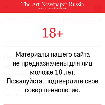
НОВОСТИ
18+
ВЫСТАВКИ
РЕСТАВРАЦИЯ
КИНОФЕСТИВАЛЬ
КНИГИ
Материалы нашего сайта
ПО
От Боттичелли
ПУТИ
не предназначены для лиц
до Пепперштейна:
РЕЙТИНГ
моложе 18 лет.
МУЗЕЕВ
художники на экране
РОСКОШЬ
Пожалуйста, подтвердите свое
№94
ПРИГЛАШЕНИЯ
совершеннолетие.
МАТЕРИАЛ ИЗ ГАЗЕТЫ