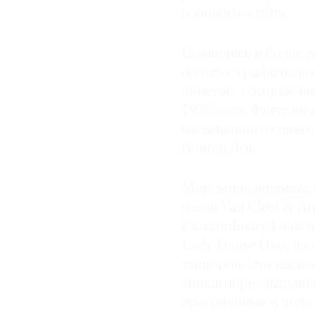
розового золота.
Появились и более 
брошь с графическо
пайеток, которые в
1936 году. Фигурки 
насыщенного синего
Bouton d’or.
Мир танца впервые 
часов Van Cleef & Ar
Extraordinary Dials
Lady Danse Duo, из
танцоров. Это наст
миниатюре, выпущен
драгоценные и поде