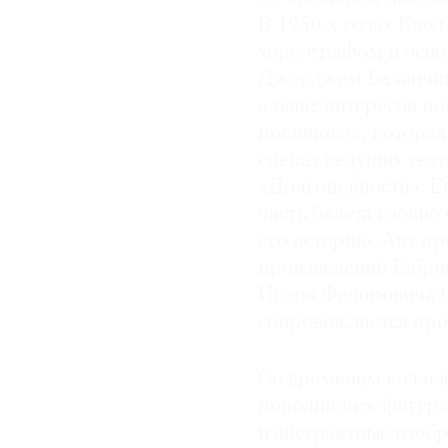
В 1950-х годах Кло
хореографом и основ
Джорджем Баланчин
альянс интересов по
постановок, которая
сценах ведущих теат
«Драгоценности». Ег
часть балета словно
его историю. Акт п
произведений Габри
Игоря Федоровича С
сопровождается про
Со временем коллек
пополнились фигурк
и абстрактные изоб