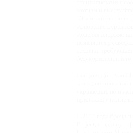
специалистами и со
мотивы и высочайшее
33 мм запечатлены д
мгновение перед вых
моделях впервые на 
появляется рельефн
техника, требующая
безукоризненной точ
Сегодня Дом Van Cle
танца, не только за
украшений, но и ак
принимая участие в 
С 2021 года бренд 
Project, созданную
Бенжаменом Мильпье