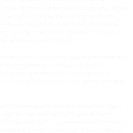
amille ballerina, выполненная из белого и
мрудов, желтых сапфиров и бриллиантов, будто
е во время исполнения блистательного па.
жения мастерам Van Cleef & Arpels помогло
ание драгоценных камней разного размера,
ю объем и реалистичность.
броши, Dulcinea ballerina, ювелиров вдохновил
ной Дульсинеи из балета «Дон Кихот».
 в танце, выполнена из белого золота и
ую пачку из розового золота с бриллиантовым
allerina мастера стремились воплотить образ
 героини цикла романов Марселя Пруста.
змахивает рукой, а ее элегантность ювелиры
 летящей пачкой из рубинов, бриллиантов и