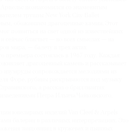
д Арпельс познакомился со знаменитым
ателем труппы New York City Ballet
ым, обожавшим драгоценные камни. Этот
мог появиться на свет одной из известнейших
 и сейчас блистает — во всех смыслах — на
ров мира, — балету в трех актах
о премьера состоялась в 1967 году. Каждая
 оживляет драгоценный камень и рассказывает
ро изумруды сопровождается мелодиями из
еля Форе, рубины раскрываются под музыку
травинского, а рассказ о бриллиантах
изведениями Петра Ильича Чайковского.
ции ювелирных изделий Van Cleef & Arpels
ами балерин в различных интерпретациях. Это
ражения танцовщиц в кружевах и пышных