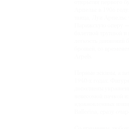
открытия первого б
Арпельс в 1906 году
© 2021 The Art Newspaper Russia
танца, Луи Арпельс
Парижскую оперу — 
балетной труппой и
легкость движений 
брошей, со времене
Arpels.
Первые эскизы, а за
1940-х годах. Фигур
дополнены украшени
невесомой пачкой и
вдохновленных изящ
Ballerina, сразу оч
Со временем любовь 