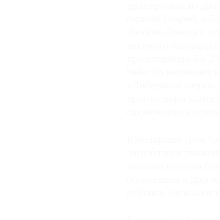
драпировках из дра
серьгах Draped, и б
Любовь бренда к иск
высокого ювелирного 
представленной в 20
ballerina вызывают 
«Лебединое озеро». 
драгоценных камне
сценические костюм
Ювелирный Дом Van C
чарующими движени
часовые изделия бре
облаченных в драго
рубинов, отсылают к