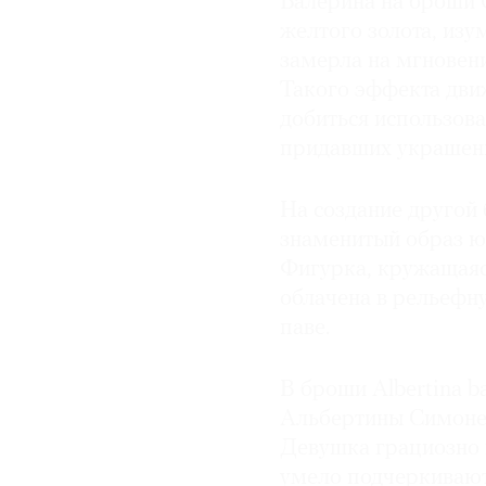
Балерина на броши C
желтого золота, изу
замерла на мгновени
Такого эффекта дви
добиться использов
придавших украшени
На создание другой 
знаменитый образ ю
Фигурка, кружащаяся
облачена в рельефн
паве.
В броши Albertina b
Альбертины Симоне,
Девушка грациозно в
умело подчеркивают