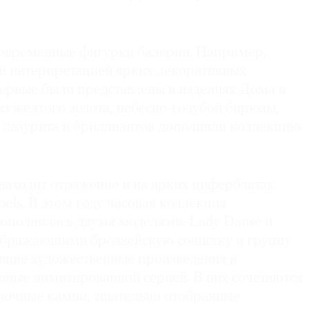
современные фигурки балерин. Например,
й интерпретацией ярких декоративных
первые были представлены в изделиях Дома в
из желтого золота, небесно-голубой бирюзы,
 лазурита и бриллиантов дополнили коллекцию
находит отражение и на ярких циферблатах
pels. В этом году часовая коллекция
 пополнилась двумя моделями: Lady Danse и
ображающими бродвейскую солистку и группу
оящие художественные произведения в
ные лимитированной серией. В них сочетаются
лочные камни, тщательно отобранные