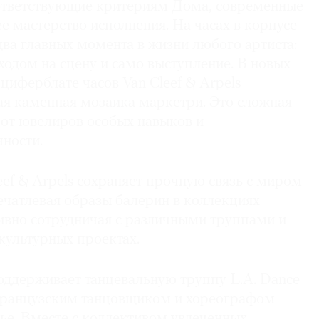
ответствующие критериям Дома, современные
 мастерство исполнения. На часах в корпусе
ва главных момента в жизни любого артиста:
одом на сцену и само выступление. В новых
циферблате часов Van Cleef & Arpels
ая каменная мозаика маркетри. Это сложная
 от ювелиров особых навыков и
ности.
ef & Arpels сохраняет прочную связь с миром
печатлевая образы балерин в коллекциях
тивно сотрудничая с различными труппами и
культурных проектах.
поддерживает танцевальную труппу L.A. Dance
 французским танцовщиком и хореографом
. Вместе с коллективом увлеченных