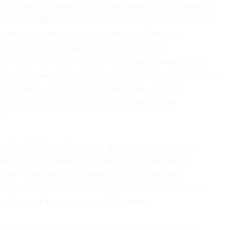
гоценных камней, воплощенные, например, в
олее традиционные коллекции брошей и часов.
усству танца выражается в коллекции
искусства Ballet précieux, впервые
06 году. Броши Odette ballerina и Swan Lake
в памяти женские образы из знаменитого балета
Балетные пачки выполнены из золота и
й и по форме напоминают настоящие
ы.
leef & Arpels по сей день вдохновляется
ями танцовщиц, создавая ювелирные и
нда. Три новые броши в виде балерин,
ценные наряды из изумрудов, бриллиантов и
 образам классического балета.