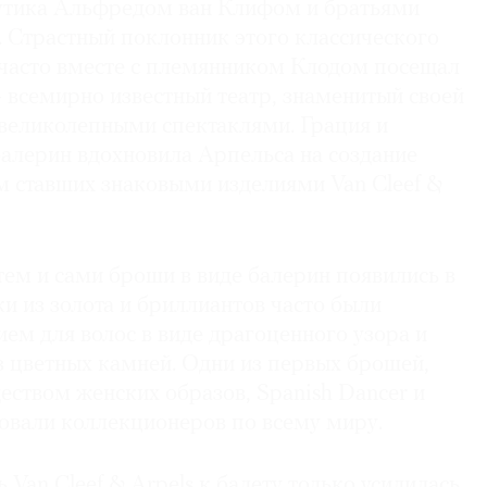
утика Альфредом ван Клифом и братьями
. Страстный поклонник этого классического
 часто вместе с племянником Клодом посещал
всемирно известный театр, знаменитый своей
 великолепными спектаклями. Грация и
балерин вдохновила Арпельса на создание
м ставших знаковыми изделиями Van Cleef &
тем и сами броши в виде балерин появились в
ки из золота и бриллиантов часто были
ем для волос в виде драгоценного узора и
з цветных камней. Одни из первых брошей,
еством женских образов, Spanish Dancer и
аровали коллекционеров по всему миру.
Van Cleef & Arpels к балету только усилилась.