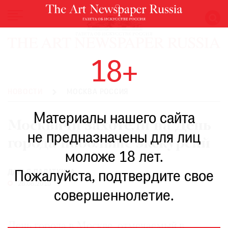
НОВОСТИ
18+
ВЫСТАВКИ
РЕСТАВРАЦИЯ
НОВОСТИ
МОСКВА РОССИЯ
КНИГИ
Материалы нашего сайта
ПО
Москвичи захотели на День
ПУТИ
не предназначены для лиц
города побольше экскурсий
РЕЙТИНГ
моложе 18 лет.
МУЗЕЕВ
РОСКОШЬ
ДАРЬЯ ПАЛАТКИНА
Пожалуйста, подтвердите свое
28.08.2015
ПРИГЛАШЕНИЯ
совершеннолетие.
День города в Москве, отмечаемый в