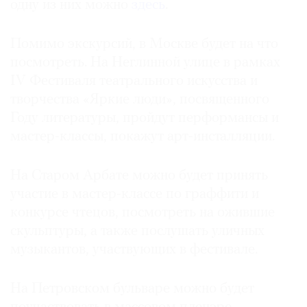
одну из них можно
здесь
.
Где
найти
газету
Помимо экскурсий, в Москве будет на что
посмотреть. На Неглинной улице в рамках
Контакты
IV Фестиваля театрального искусства и
редакции
творчества «Яркие люди», посвященного
Авторы
Году литературы, пройдут перформансы и
Медиакит
мастер-классы, покажут арт-инсталляции.
Mediakit
На Старом Арбате можно будет принять
участие в мастер-классе по граффити и
конкурсе чтецов, посмотреть на ожившие
скульптуры, а также послушать уличных
музыкантов, участвующих в фестивале.
На Петровском бульваре можно будет