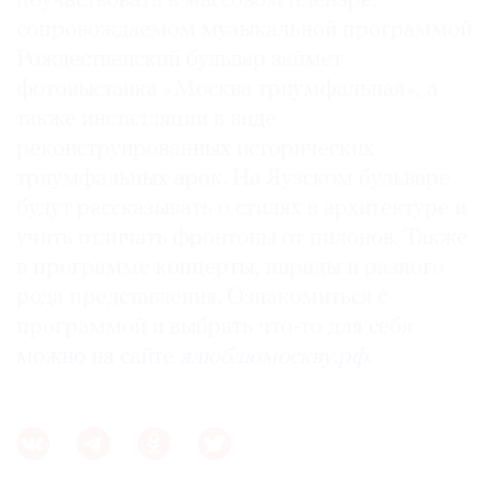
поучаствовать в массовом пленэре,
сопровождаемом музыкальной программой.
Рождественский бульвар займет
фотовыставка «Москва триумфальная», а
©
также инсталляции в виде
2021
реконструированных исторических
The
триумфальных арок. На Яузском бульваре
Art
будут рассказывать о стилях в архитектуре и
Newspaper
учить отличать фронтоны от пилонов. Также
Russia
в программе концерты, парады и разного
рода представления. Ознакомиться с
программой и выбрать что-то для себя
можно на сайте
ялюблюмоскву.рф
.