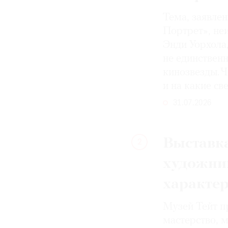
Тема, заявле
Портрет», не
Энди Уорхола
не единствен
кинозвезды. Ч
и на какие с
31.07.2026
Выставка
2
художни
характе
Музей Тейт п
мастерство, 