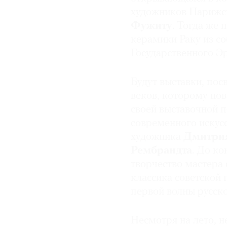
художников Париж
Фужиту
. Тогда же
керамики Раку из со
Государственного Эр
Будут выставки, по
веков, которому нов
своей выставочной 
современного искусс
художника
Дмитрия
Рембрандта
. До ко
творчество мастера
классика советской
первой волны русск
Несмотря на лето, н