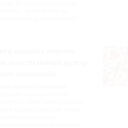
лера. Но как получилось, что
ставка — всего четвертая
а художника за всю историю?
тец правил миром:
ак текстильный центр
ного масштаба
ьные времена бесценный
орчатый текстиль считался
золотом». Этой эпохе посвящен
кции Каруна Такара, не только
щий красоту узоров,
ющий в исторический контекст