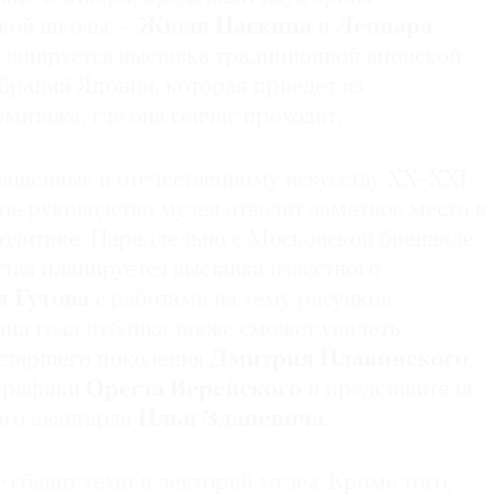
ской школы —
Жюля Паскина
и
Леонара
 планируется выставка традиционной японской
браний Японии, которая приедет из
митажа, где она сейчас проходит.
священные и отечественному искусству XX–XXI
ое руководство музея отводит заметное место в
политике. Параллельно с Московской биеннале
тва планируется выставка известного
 Гутова
с работами на тему рисунков
нца года публика также сможет увидеть
 старшего поколения
Дмитрия
Плавинского
,
 графики
Ореста Верейского
и представителя
ого авангарда
Ильи Зданевича
.
е сбавит темп и лекторий музея. Кроме того,