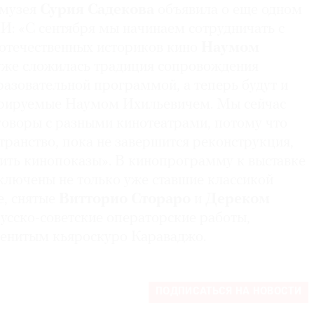
 музея
Сурия Садекова
объявила о еще одном
: «С сентября мы начинаем сотрудничать с
 отечественных историков кино
Наумом
 уже сложилась традиция сопровождения
разовательной программой, а теперь будут и
рируемые Наумом Ихильевичем. Мы сейчас
говоры с разными кинотеатрами, потому что
ранство, пока не завершится реконструкция,
дить кинопоказы». В кинопрограмму к выставке
ключены не только уже ставшие классикой
, снятые
Витторио Стораро
и
Дереком
 русско-советские операторские работы,
енитым кьяроскуро Караваджо.
ПОДПИСАТЬСЯ НА НОВОСТИ