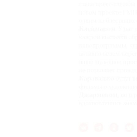
глава пресс-службы
новом проекте ГМИИ
одним из блестящих
Клейманом
. У нас
каждой выставки об
кинопрограммы, ку
активно ведем пере
наше музейное прост
не позволяет прово
Караваджо
будут в
фильмы о художнике
Джарменом
, но и
вдохновленные знам