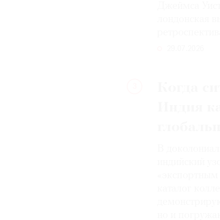
Джеймса Уист
лондонская вы
ретроспектив
29.07.2026
Когда си
3
Индия к
глобаль
В доколониал
индийский уз
«экспортным 
каталог колле
демонстрирую
но и погружа