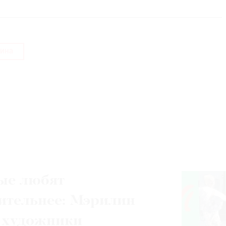
ина
ые любят
ительнее: Мэрилин
 художники