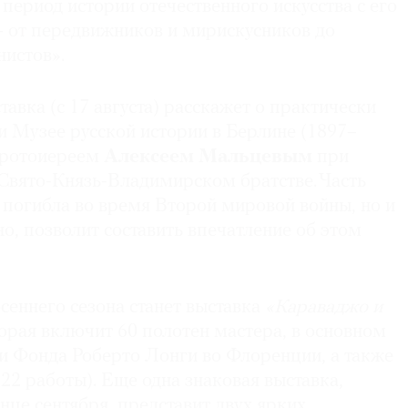
период истории отечественного искусства с его
от передвижников и мирискусников до
нистов».
тавка (с 17 августа) расскажет о практически
и Музее русской истории в Берлине (1897–
протоиереем
Алексеем Мальцевым
при
Свято-Князь-Владимирском братстве. Часть
 погибла во время Второй мировой войны, но и
но, позволит составить впечатление об этом
сеннего сезона станет выставка
«Караваджо и
торая включит 60 полотен мастера, в основном
ии Фонда Роберто Лонги во Флоренции, а также
2 работы). Еще одна знаковая выставка,
це сентября, представит двух ярких