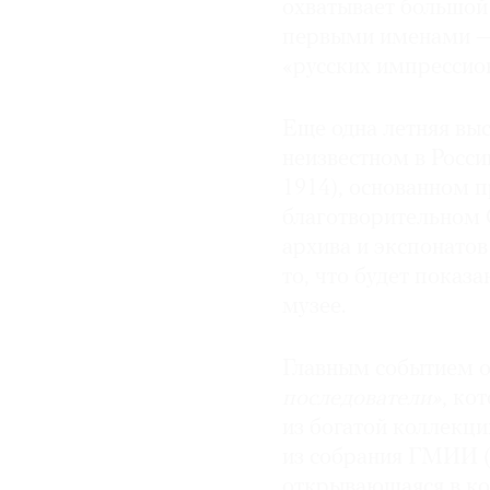
охватывает большой 
первыми именами — 
© 2021 The Art Newspaper Russia
«русских импрессио
Еще одна летняя выс
неизвестном в Росси
1914), основанном 
благотворительном 
архива и экспонатов
то, что будет показа
музее.
Главным событием о
последователи»
, ко
из богатой коллекц
из собрания ГМИИ (2
открывающаяся в кон