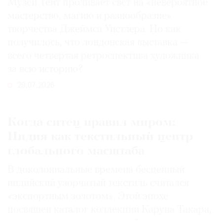
Музей Тейт проливает свет на «невероятное
мастерство, магию и разнообразие»
творчества Джеймса Уистлера. Но как
получилось, что лондонская выставка —
©
всего четвертая ретроспектива художника
2021
за всю историю?
The
29.07.2026
Art
Newspaper
Russia
Когда ситец правил миром:
Индия как текстильный центр
глобального масштаба
В доколониальные времена бесценный
индийский узорчатый текстиль считался
«экспортным золотом». Этой эпохе
посвящен каталог коллекции Каруна Такара,