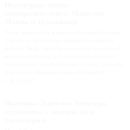
Некоторые любят
Где
найти
повыразительнее: Мэрилин
газету
Монро и художники
Контакты
Тема, заявленная в книге «Мэрилин Монро.
редакции
Портрет», неизбежно вызывает в памяти
Авторы
работы Энди Уорхола, но вообще-то он был
Медиакит
не единственным, кто использовал образ
кинозвезды. Читатели узнают о том, кого еще
Mediakit
и на какие свершения она вдохновила
31.07.2026
Выставка Джеймса Уистлера,
художника с задиристым
характером