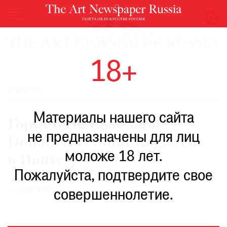
НОВОСТИ
18+
ВЫСТАВКИ
РЕСТАВРАЦИЯ
НОВОСТИ
КНИГИ
Материалы нашего сайта
ПО
Горит базилика Saint-
ПУТИ
не предназначены для лиц
Donatien-et-Saint-Rogatien
РЕЙТИНГ
моложе 18 лет.
МУЗЕЕВ
в Нанте
РОСКОШЬ
Пожалуйста, подтвердите свое
ПРИГЛАШЕНИЯ
15.06.2015
совершеннолетие.