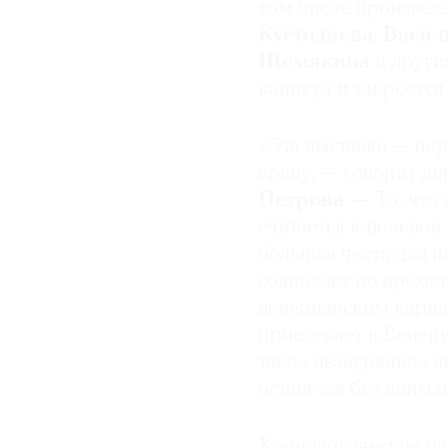
том числе произвед
Кустодиева
,
Васил
© 2021 The Art Newspaper Russia
Шемякина
и други
каникул и закроется
«Эта выставка — пе
арену, — говорит д
Петрова
. — То, что
считается ключевой 
большая честь для н
совпадает по времен
венецианским карна
привлекает в Венеци
такое незаурядное я
останется без внима
Хронологические ра