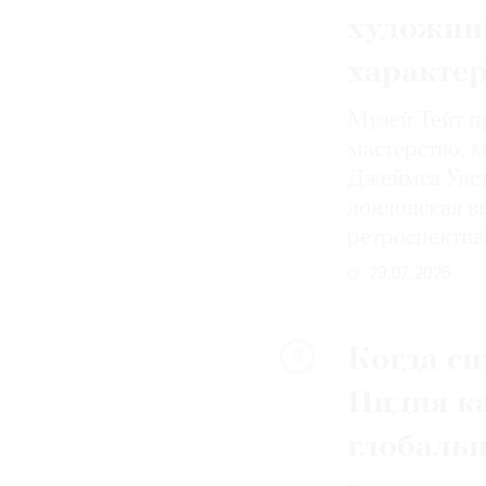
художни
характе
Музей Тейт п
мастерство, 
Джеймса Уист
лондонская вы
ретроспектив
29.07.2026
Когда си
3
Индия к
глобаль