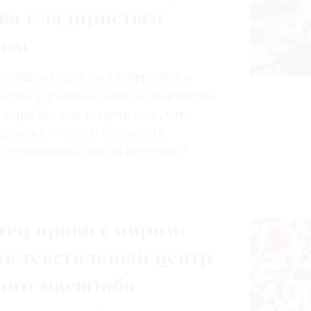
ка с задиристым
ром
роливает свет на «невероятное
магию и разнообразие» творчества
лера. Но как получилось, что
ставка — всего четвертая
а художника за всю историю?
тец правил миром:
ак текстильный центр
ного масштаба