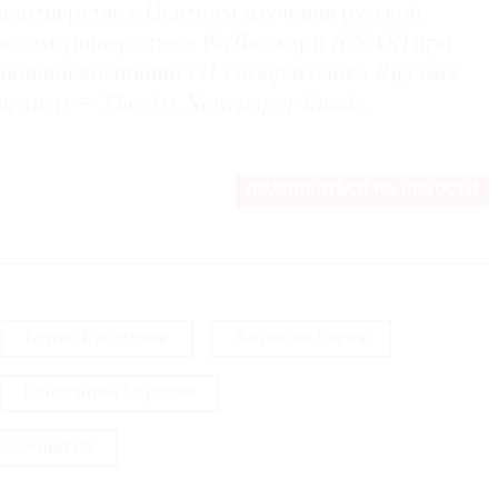
партнерстве с Центром изучения русской
нском университете Ка’Фоскари
(CSAR)
при
ционной компании
O1 Group
и банка
Rigensis
.
артнер —
The Art Newspaper Russia.
ПОДПИСАТЬСЯ НА НОВОСТИ
Борис Кустодиев
Валентин Серов
Константин Коровин
ессионизма