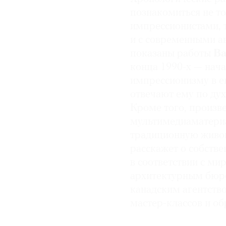
познакомиться не т
импрессионистами, 
и с современными ав
показаны работы
В
конца 1990-х — начал
импрессионизму в е
отвечают ему по дух
Кроме того, произве
мультимедиаматериа
традиционную живоп
расскажет о собстве
в соответствии с м
архитектурным бю
канадским агентст
мастер-классов и об