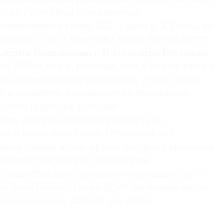
олько с русскими художниками-
творившими в конце XIX — начале ХХ века, но
торами. Так, в Венеции в числе прочих будут
алерия Кошлякова
и
Владимира Рогозина
а 2000-х годов, которые, хотя и не относятся к
го академическом понимании, тем не менее
у и органично вписываются в экспозицию.
дения искусства дополнят
лы, которые позволят взглянуть на
ись под новым углом. Отдельный зал
нном здании музея, проект которого выполнен
ировыми стандартами лондонским
ро
John McAslan + partners
в сотрудничестве с
вом
Lord Culture
. Также будет проведена серия
разовательных занятий для детей.