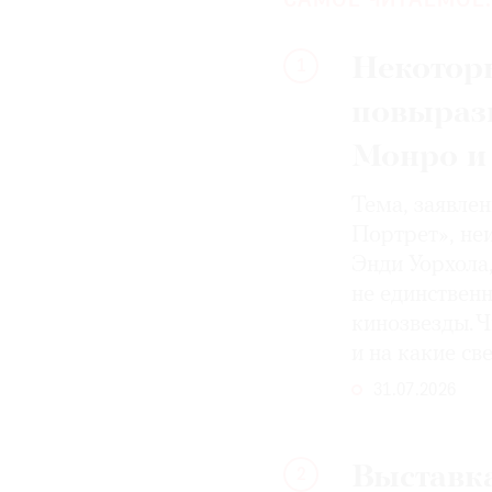
САМОЕ ЧИТАЕМОЕ:
Некотор
1
повыраз
Монро и
Тема, заявле
Портрет», не
Энди Уорхола
не единствен
кинозвезды. Ч
и на какие с
31.07.2026
Выставка
2