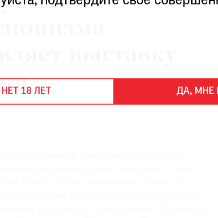
усского
уйста, подтвердите свое совершен
сионизма
вляет выставку
ции
 НЕТ 18 ЛЕТ
ДА, МНЕ 
 апреля в Венеции в знаменитом палаццо
мостом Академии пройдет выставка
«Aocchi
i dal Museo dell’Impressionnismo Russo di
утыми глазами. Шедевры из собрания Музея
низма»
). На ней будет представлено 50 работ, в