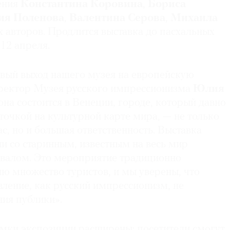
ения
Константина Коровина
,
Бориса
ия Поленова
,
Валентина Серова
,
Михаила
х авторов. Продлится выставка до пасхальных
 12 апреля.
рвый выход нашего музея на европейскую
иректор Музея русского импрессионизма
Юлия
 она состоится в Венеции, городе, который давно
точкой на культурной карте мира, — не только
ас, но и большая ответственность. Выставка
и со старинным, известным на весь мир
валом. Это мероприятие традиционно
ю множество туристов, и мы уверены, что
вление, как русский импрессионизм, не
ния публики».
мки экспозиции расширены: посетители смогут