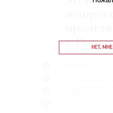
Музей р
Пожал
ЕЖЕГОДНАЯ ПРЕМИЯ
КИНОФЕСТИВАЛЬ
импрес
предста
Подписаться на новости
в Вене
Подписаться на газету
НЕТ, МНЕ
Где найти газету
Контакты редакции
Авторы
05.02.2015
Медиакит
Mediakit
С 13 февраля по 12
Франкетти рядом с 
spalancati. Capolavor
Mosca»
(
«С распахн
русского импрессио