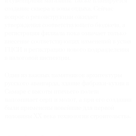
и сувенирный магазины. Также планируется
создание сквера и зоны отдыха. Сейчас
вопрос о реконструкции ожидает
утверждения соответствующего бюджета, а
©
регистрация филиала пока означает только
2021
внесение соответствующих изменений в устав
The
ГЦСИ и регистрацию нового подразделения
Art
в налоговой инспекции.
Newspaper
Russia
Один из важных памятников архитектуры
русского авангарда, здание фабрики-кухни в
Самаре с высоты птичьего полета
напоминает серп и молот, а при его создании
были применены новейшие для первой
половины XX века технологии строительства.