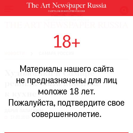
НОВОСТИ
18+
ВЫСТАВКИ
РЕСТАВРАЦИЯ
НОВОСТИ
САМАРА РОССИЯ
КНИГИ
Материалы нашего сайта
ПО
Художники в Самаре
ПУТИ
не предназначены для лиц
решили быть поближе
РЕЙТИНГ
моложе 18 лет.
МУЗЕЕВ
к кухне
РОСКОШЬ
Пожалуйста, подтвердите свое
ПРИГЛАШЕНИЯ
ДАРЬЯ ПАЛАТКИНА
совершеннолетие.
17.01.2015