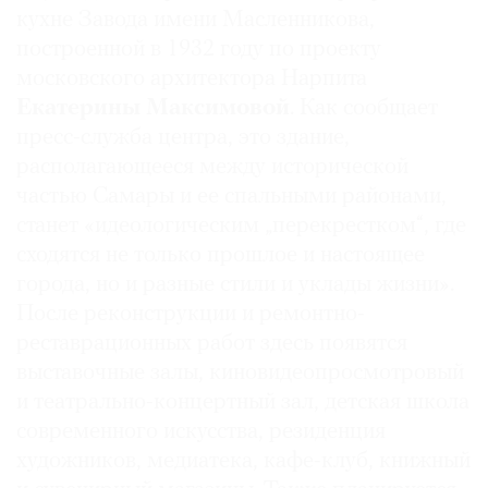
кухне Завода имени Масленникова,
Где
найти
построенной в 1932 году по проекту
газету
московского архитектора Нарпита
Екатерины Максимовой
. Как сообщает
Контакты
пресс-служба центра, это здание,
редакции
располагающееся между исторической
Авторы
частью Самары и ее спальными районами,
Медиакит
станет «идеологическим „перекрестком“, где
Mediakit
сходятся не только прошлое и настоящее
города, но и разные стили и уклады жизни».
После реконструкции и ремонтно-
реставрационных работ здесь появятся
выставочные залы, киновидеопросмотровый
и театрально-концертный зал, детская школа
современного искусства, резиденция
художников, медиатека, кафе-клуб, книжный