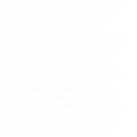
В таблице, составленной автором (научным
Где
найти
сотрудником отдела новейших течений
газету
Государственного Русского музея)
с использованием всех возможных
Контакты
доступных источников, значится 42 запуска
редакции
ракет с участием собак, произведенных
Авторы
в СССР с 1951 по 1966 год. Многие
Медиакит
животные погибли от перегрузок или
Mediakit
нераскрывшегося парашюта, многие были
запущены в космос без возможности
возвращения. Некоторые же вернулись,
выжили и даже обзавелись потомством.
И как уже сказано, лишь единицы оказались
в орбите сначала советской пропаганды,
а потом и мировой массовой культуры,
породив один из самых обаятельных