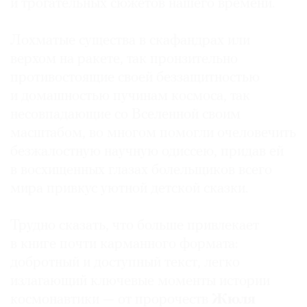
и трогательных сюжетов нашего времени.
Лохматые существа в скафандрах или
верхом на ракете, так пронзительно
©
противостоящие своей беззащитностью
2021
и домашностью пучинам космоса, так
The
несовпадающие со Вселенной своим
Art
масштабом, во многом помогли очеловечить
Newspaper
безжалостную научную одиссею, придав ей
Russia
в восхищенных глазах болельщиков всего
мира привкус уютной детской сказки.
Трудно сказать, что больше привлекает
в книге почти карманного формата:
добротный и доступный текст, легко
излагающий ключевые моменты истории
космонавтики — от пророчеств
Жюля