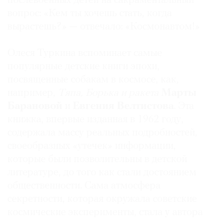
послевоенных детей на сакраментальный
вопрос: «Кем ты хочешь стать, когда
вырастешь?» — отвечало: «Космонавтом!»
Олеся Туркина вспоминает самые
популярные детские книги эпохи,
посвященные собакам в космосе, как,
например,
Тяпа, Борька и ракета
Марты
Барановой
и
Евгения Велтистова
. Эта
книжка, впервые изданная в 1962 году,
содержала массу реальных подробностей,
своеобразных «утечек» информации,
которые были позволительны в детской
литературе, до того как стали достоянием
общественности. Сама атмосфера
секретности, которая окружала советские
космические эксперименты, стала у автора