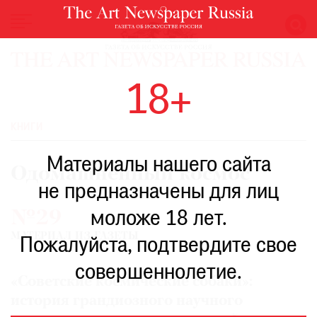
НОВОСТИ
18+
ВЫСТАВКИ
РЕСТАВРАЦИЯ
КНИГИ
КНИГИ
Материалы нашего сайта
ПО
Одомашненный космос
ПУТИ
не предназначены для лиц
РЕЙТИНГ
№29
моложе 18 лет.
МУЗЕЕВ
МАТЕРИАЛ ИЗ ГАЗЕТЫ
РОСКОШЬ
Пожалуйста, подтвердите свое
ПРИГЛАШЕНИЯ
совершеннолетие.
«Советские космические собаки»:
история грандиозного научного