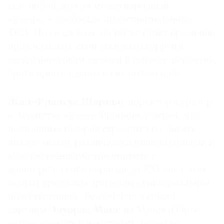
как любой другой международный
музей», — сообщила представительница
TCA. По ее словам, он также будет временно
предоставлять свои экспонаты другим
международным музеям и сможет, вероятно,
брать произведения из их коллекций.
Жан-Франсуа Шарнье
, директор-куратор
в Агентстве музеев Франции, считает, что
постоянные галереи стремятся создавать
диалог между различными цивилизациями и
художественными традициями с
доисторического периода до XXI века, тем
самым предлагая зрителям «универсальное
повествование». Включение в список
картины
Эдуарда Мане
из Музея д’Орсе
может вызвать у некоторых людей во