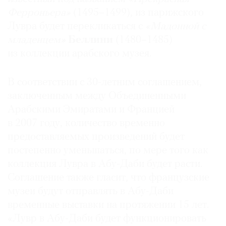
Ферроньера»
(1495–1499), из парижского
Лувра будет перекликаться с
«Мадонной с
младенцем
»
Беллини
(1480–1485)
из коллекции арабского музея.
©
2021
The
В соответствии с 30-летним соглашением,
Art
заключенным между Объединенными
Newspaper
Арабскими Эмиратами и Францией
Russia
в 2007 году, количество временно
предоставляемых произведений будет
постепенно уменьшаться, по мере того как
коллекция Лувра в Абу-Даби будет расти.
Соглашение также гласит, что французские
музеи будут отправлять в Абу-Даби
временные выставки на протяжении 15 лет.
«Лувр в Абу-Даби будет функционировать