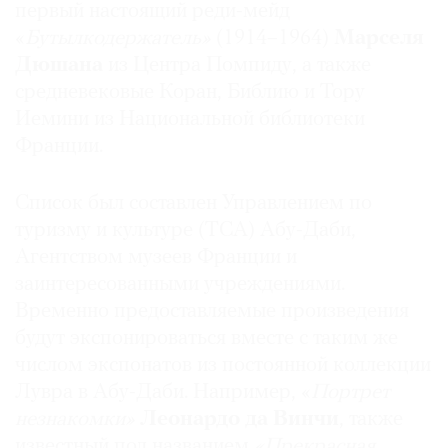
первый настоящий реди-мейд
Где
«
Бутылкодержатель»
(1914–1964)
Марселя
найти
газету
Дюшана
из Центра Помпиду, а также
средневековые Коран, Библию и Тору
Контакты
Иемини из Национальной библиотеки
редакции
Франции.
Авторы
Медиакит
Список был составлен Управлением по
Mediakit
туризму и культуре (TCA) Абу-Даби,
Агентством музеев Франции и
заинтересованными учреждениями.
Временно предоставляемые произведения
будут экспонироваться вместе с таким же
числом экспонатов из постоянной коллекции
Лувра в Абу-Даби. Например, «
Портрет
незнакомки»
Леонардо да Винчи
, также
известный под названием
«Прекрасная