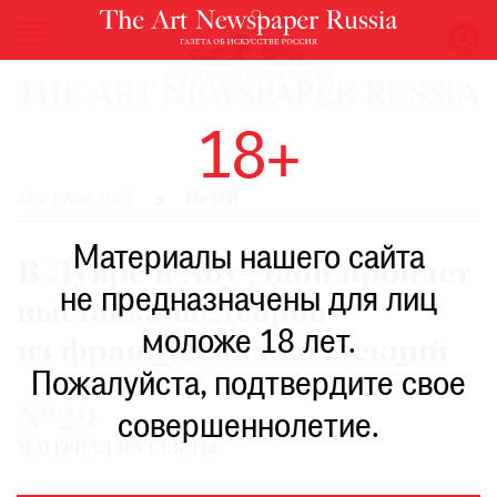
НОВОСТИ
18+
ВЫСТАВКИ
РЕСТАВРАЦИЯ
АБУ-ДАБИ ОАЭ
МУЗЕЙ
КНИГИ
Материалы нашего сайта
ПО
В Лувре в Абу-Даби пройдет
ПУТИ
не предназначены для лиц
выставка шедевров
РЕЙТИНГ
моложе 18 лет.
МУЗЕЕВ
из французских коллекций
РОСКОШЬ
Пожалуйста, подтвердите свое
№29
ПРИГЛАШЕНИЯ
совершеннолетие.
МАТЕРИАЛ ИЗ ГАЗЕТЫ