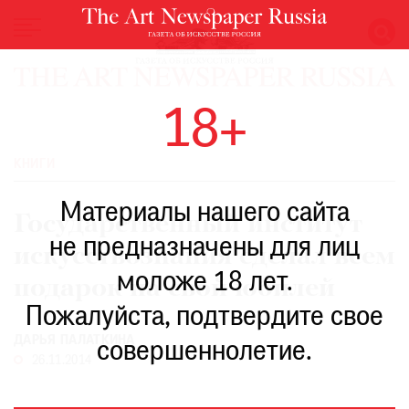
НОВОСТИ
18+
ВЫСТАВКИ
РЕСТАВРАЦИЯ
КНИГИ
КНИГИ
Материалы нашего сайта
ПО
Государственный институт
ПУТИ
не предназначены для лиц
искусствознания сделал всем
РЕЙТИНГ
моложе 18 лет.
МУЗЕЕВ
подарок на свой юбилей
РОСКОШЬ
Пожалуйста, подтвердите свое
ДАРЬЯ ПАЛАТКИНА
ПРИГЛАШЕНИЯ
совершеннолетие.
26.11.2014