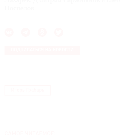
Лазарев, Дмитрий Сарабьянов
и
Глеб
Поспелов
.
©
2021
The
ПОДПИСАТЬСЯ НА НОВОСТИ
Art
Newspaper
Russia
Игорь Грабарь
САМОЕ ЧИТАЕМОЕ: