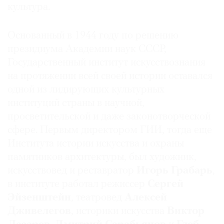
культура.
Где
найти
газету
Основанный в 1944 году по решению
президиума Академии наук СССР,
Контакты
Государственный институт искусствознания
редакции
на протяжении всей своей истории оставался
Авторы
одной из лидирующих культурных
Медиакит
институций страны в научной,
Mediakit
просветительской и даже законотворческой
сфере. Первым директором ГИИ, тогда еще
Института истории искусства и охраны
памятников архитектуры, был художник,
искусствовед и реставратор
Игорь
Грабарь
,
в институте работал режиссер
Сергей
Эйзенштейн
, театровед
Алексей
Дживелегов
, историки искусства
Виктор