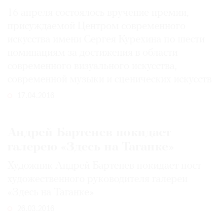
Где
16 апреля состоялось вручение премии,
найти
присуждаемой Центром современного
газету
искусства имени Сергея Курехина по шести
номинациям за достижения в области
Контакты
редакции
современного визуального искусства,
современной музыки и сценических искусств
Авторы
Медиакит
17.04.2016
Mediakit
Андрей Бартенев покидает
галерею «Здесь на Таганке»
Художник Андрей Бартенев покидает пост
художественного руководителя галереи
«Здесь на Таганке»
26.03.2016