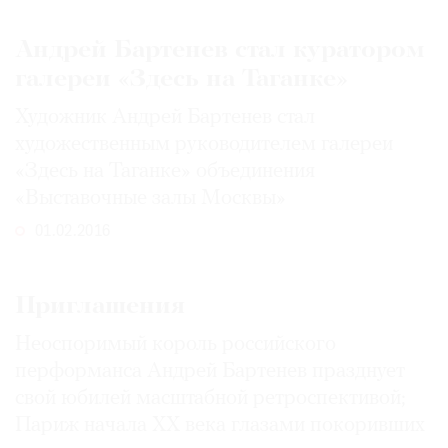
Андрей Бартенев стал куратором
галереи «Здесь на Таганке»
©
Художник Андрей Бартенев стал
2021
художественным руководителем галереи
The
«Здесь на Таганке» объединения
Art
«Выставочные залы Москвы»
Newspaper
Russia
01.02.2016
Приглашения
Неоспоримый король российского
перформанса Андрей Бартенев празднует
свой юбилей масштабной ретроспективой;
Париж начала ХХ века глазами покоривших