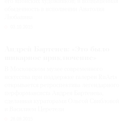
его японских художников; и возвышенная
обыденность в исполнении Анатолия
Любавина
03.10.2015
Андрей Бартенев: «Это было
шикарное приключение»
В Московском музее современного
искусства при поддержке галереи RuArts
открывается ретроспектива легендарного
перформансиста Андрея Бартенева,
сделанная кураторами Ольгой Свибловой
и Василием Церетели
28.09.2015