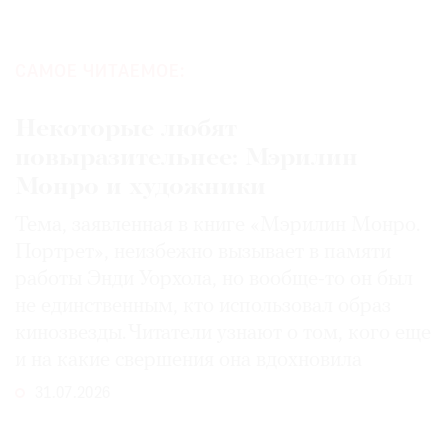
САМОЕ ЧИТАЕМОЕ:
©
Некоторые любят
2021
повыразительнее: Мэрилин
The
Art
Монро и художники
Newspaper
Тема, заявленная в книге «Мэрилин Монро.
Russia
Портрет», неизбежно вызывает в памяти
работы Энди Уорхола, но вообще-то он был
не единственным, кто использовал образ
кинозвезды. Читатели узнают о том, кого еще
и на какие свершения она вдохновила
31.07.2026