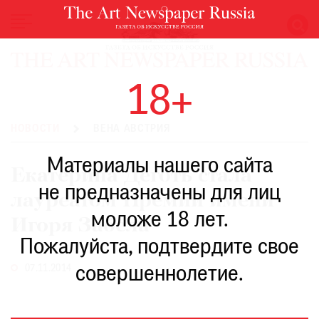
НОВОСТИ
18+
ВЫСТАВКИ
РЕСТАВРАЦИЯ
НОВОСТИ
ВЕНА АВСТРИЯ
КНИГИ
Материалы нашего сайта
ПО
Екатерина Деготь стала
ПУТИ
не предназначены для лиц
лауреатом Премии имени
РЕЙТИНГ
моложе 18 лет.
МУЗЕЕВ
Игоря Забела
РОСКОШЬ
Пожалуйста, подтвердите свое
ПРИГЛАШЕНИЯ
07.11.2014
совершеннолетие.