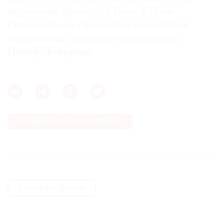
Где
церемония проходит в Вене, в Доме
найти
Сецессиона, ее оформляет знаменитый
газету
австрийский художник-концептуалист
Йозеф Даберниг
.
Контакты
редакции
Авторы
Медиакит
Mediakit
ПОДПИСАТЬСЯ НА НОВОСТИ
Екатерина Деготь