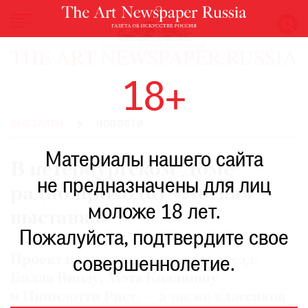
НОВОСТИ
18+
ВЫСТАВКИ
РЕСТАВРАЦИЯ
ВЫСТАВКИ
НОВОСТИ
КНИГИ
Материалы нашего сайта
ПО
В петербургском Доме
ПУТИ
не предназначены для лиц
радио проходит «Летняя
РЕЙТИНГ
моложе 18 лет.
МУЗЕЕВ
выставка»
РОСКОШЬ
Пожалуйста, подтвердите свое
ПРИГЛАШЕНИЯ
Проект представил мировых звезд:
совершеннолетие.
Билла Виолу, Мэта Коллишоу
и Пипилотти Рист, — а также классиков