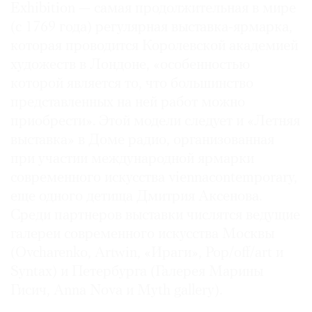
Exhibition — самая продолжительная в мире
(с 1769 года) регулярная выставка-ярмарка,
которая проводится Королевской академией
художеств в Лондоне, «особенностью
©
которой является то, что большинство
2021
представленных на ней работ можно
The
приобрести». Этой модели следует и «Летняя
Art
выставка» в Доме радио, организованная
Newspaper
при участии международной ярмарки
Russia
современного искусства viennacontemporary,
еще одного детища Дмитрия Аксенова.
Среди партнеров выставки числятся ведущие
галереи современного искусства Москвы
(Ovcharenko, Artwin, «Ираги», Pop/off/art и
Syntax) и Петербурга (Галерея Марины
Гисич, Anna Nova и Myth gallery).