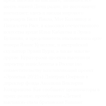
представлены на выставке, занявшей все
Где
шесть этажей Дома радио, по-настоящему
найти
впечатляет: здесь и звезды мирового
газету
видеоарта Билл Виола, Мэт Коллишоу и
Пипилотти Рист, и классики отечественного
Контакты
редакции
искусства вроде Ильи Кабакова и Эрика
Булатова, и представитель итальянского арте
Авторы
повера Яннис Кунеллис, и австрийский
Медиакит
скульптор Эрвин Вурм, а также многие
Mediakit
другие. Кураторами проекта выступили
директор musicAeterna в России (по
совместительству возглавляющий проект
«Эрмитаж 20/21») Дмитрий Озерков и
директор фонда Аксенова Виктория
Кондрашова. Как сообщают организаторы в
пресс-релизе, прообразом «Летней
выставки» стала британская Summer