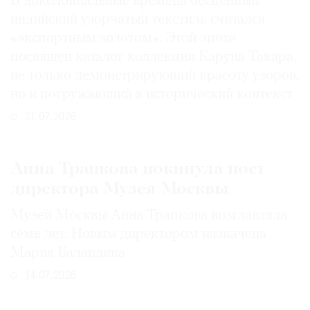
В доколониальные времена бесценный
индийский узорчатый текстиль считался
«экспортным золотом». Этой эпохе
посвящен каталог коллекции Каруна Такара,
не только демонстрирующий красоту узоров,
но и погружающий в исторический контекст
31.07.2026
Анна Трапкова покинула пост
директора Музея Москвы
Музей Москвы Анна Трапкова возглавляла
семь лет. Новым директором назначена
Мария Баландина
14.07.2026