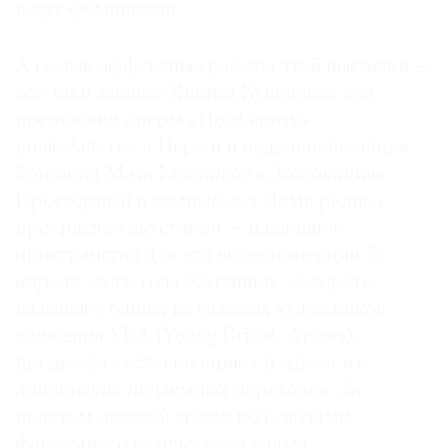
и арт-феминизма.
А самые эффектные работы этой выставки —
все-таки занавес Янниса Кунеллиса для
постановки оперы «Носферату»
musicAeterna в Перми и видеоинсталляция
британца Мэта Коллишоу «Эхолокация».
Просторный и темный зал Дома радио с
прекрасной акустикой — идеальное
пространство для его видеопроекции. В
апреле этого года Коллишоу, которого
называют одним из главных художников
движения YBA (Young British Artists),
представил «Эхолокацию» в одном из
лондонских подземных переходов. За
полетом летучей мыши под сводами
фантомного готического храма